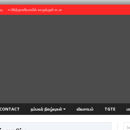
ைவு
»
பிரித்தானியாவில் காருக்குள் சடலம் -தமிழருடையதா ?
»
தியாகதீபம் அன்னை
CONTACT
நம்மவர் நிகழ்வுகள்
விவசாயம்
TGTE
ம