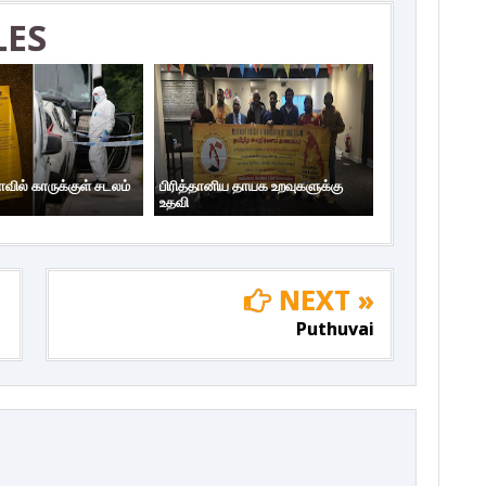
LES
ாவில் காருக்குள் சடலம்
பிரித்தானிய தாயக உறவுகளுக்கு
உதவி
NEXT »
Puthuvai