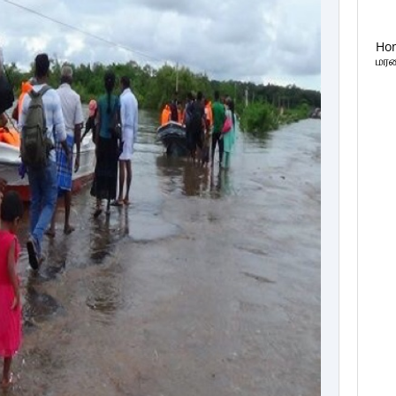
Ho
மரண