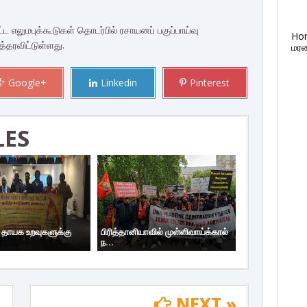
எலுமபுக்கூடுகள் தொடர்பில் ரசாயனப் பகுப்பாய்வு
Ho
்தரவிட்டுள்ளது.
மரண
Google+
Linkedin
Pinterest
LES
ய தாயக உறவுகளுக்கு
பிரித்தானியாவில் முள்ளிவாய்க்கால்
ந...
NEXT »