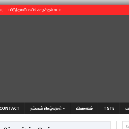
ைவு
»
பிரித்தானியாவில் காருக்குள் சடலம் -தமிழருடையதா ?
»
தியாகதீபம் அன்னை
CONTACT
நம்மவர் நிகழ்வுகள்
விவசாயம்
TGTE
ம