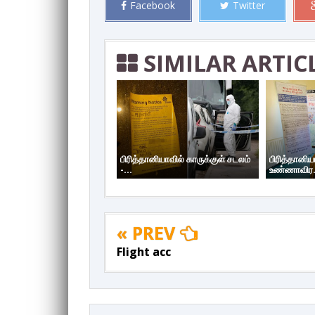
Facebook
Twitter
SIMILAR ARTIC
பிரித்தானியாவில் காருக்குள் சடலம்
பிரித்தானி
-...
உண்ணாவிர.
« PREV
Flight acc