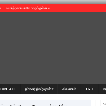
ைவு
»
பிரித்தானியாவில் காருக்குள் சடலம் -தமிழருடையதா ?
»
தியாகதீபம் அன்னை
CONTACT
நம்மவர் நிகழ்வுகள்
விவசாயம்
TGTE
ம