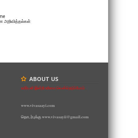
me
 அறிவித்தல்கள்
ABOUT US
உயிர்பலி இன்றி உரிமை வென்றெடுப்போம்
www.vivasaayi.com
தொடர்புக்கு www.vivasayii@gmail.com