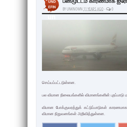
பனிமூட்டம் காரணமாக ஐரோப
UND
EFIN
BY UNKNOWN
11 YEARS AGO
-
0
ED
un
de
fin
ed
செய்யப்பட்டடுள்ளன.
பல விமான நிலையங்களில் விமானங்களின் புறப்பாடு
விமான போக்குவரத்துக் கட்டுப்பாடுகள் காரணமா
விமான நிறுவனங்கள் அறிவித்துள்ளன.