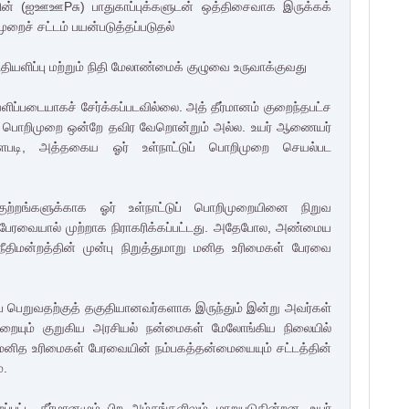
ின் (ஐஊஊPசு) பாதுகாப்புக்களுடன் ஒத்திசைவாக இருக்கக்
றைச் சட்டம் பயன்படுத்தப்படுதல்
யளிப்பு மற்றும் நிதி மேலாண்மைக் குழுவை உருவாக்குவது
ளிப்படையாகச் சேர்க்கப்படவில்லை. அத் தீர்மானம் குறைந்தபட்ச
ட்டுப் பொறிமுறை ஒன்றே தவிர வேறொன்றும் அல்ல. உயர் ஆணையர்
ளபடி, அத்தகைய ஓர் உள்நாட்டுப் பொறிமுறை செயல்பட
குற்றங்களுக்காக ஓர் உள்நாட்டுப் பொறிமுறையினை நிறுவ
 பேரவையால் முற்றாக நிராகரிக்கப்பட்டது. அதேபோல, அண்மைய
ீதிமன்றத்தின் முன்பு நிறுத்துமாறு மனித உரிமைகள் பேரவை
ைப் பெறுவதற்குத் தகுதியானவர்களாக இருந்தும் இன்று அவர்கள்
ுறையும் குறுகிய அரசியல் நன்மைகள் மேலோங்கிய நிலையில்
ம் மனித உரிமைகள் பேரவையின் நம்பகத்தன்மையையும் சட்டத்தின்
்.
பட்ட தீர்மானமும் பிற அம்சங்களிலும் மாறுபடுகின்றன. உயர்