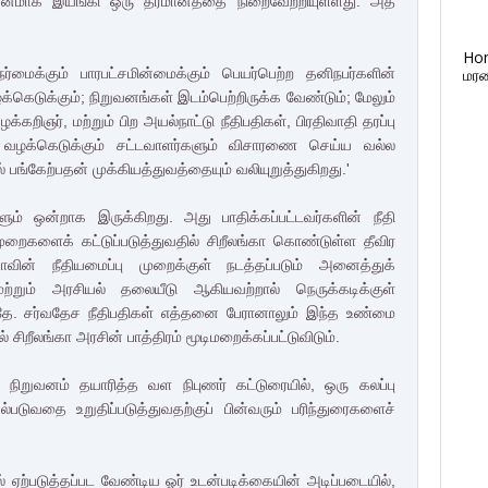
னமாக இயங்கி ஒரு தீர்மானத்தை நிறைவேற்றியுள்ளது. அத்
Ho
ர்மைக்கும் பாரபட்சமின்மைக்கும் பெயர்பெற்ற தனிநபர்களின்
மரண
கெடுக்கும்; நிறுவனங்கள் இடம்பெற்றிருக்க வேண்டும்; மேலும்
கறிஞர், மற்றும் பிற அயல்நாட்டு நீதிபதிகள், பிரதிவாதி தரப்பு
ப்பு வழக்கெடுக்கும் சட்டவாளர்களும் விசாரணை செய்ய வல்ல
 பங்கேற்பதன் முக்கியத்துவத்தையும் வலியுறுத்துகிறது.'
்ளும் ஒன்றாக இருக்கிறது. அது பாதிக்கப்பட்டவர்களின் நீதி
ைகளைக் கட்டுப்படுத்துவதில் சிறீலங்கா கொண்டுள்ள தீவிர
்காவின் நீதியமைப்பு முறைக்குள் நடத்தப்படும் அனைத்துக்
மற்றும் அரசியல் தலையீடு ஆகியவற்றால் நெருக்கடிக்குள்
ிந்ததே. சர்வதேச நீதிபதிகள் எத்தனை பேரானாலும் இந்த உண்மை
சிறீலங்கா அரசின் பாத்திரம் மூடிமறைக்கப்பட்டுவிடும்.
ிறுவனம் தயாரித்த வள நிபுணர் கட்டுரையில், ஒரு கலப்பு
யல்படுவதை உறுதிப்படுத்துவதற்குப் பின்வரும் பரிந்துரைகளைச்
ல் ஏற்படுத்தப்பட வேண்டிய ஓர் உடன்படிக்கையின் அடிப்படையில்,