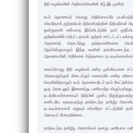
நீதி வழங்கலின் அதிகாரங்களின் கீழ் இடமுன்டு.
உயர் ஆணையர் அவரது அறிக்கையில் பயன்படுத்தி
சர்வதேசக் குற்றவியல் நீதிமன்றத்தின் நீதிபதிகள் ப
ஒன்றுதான் என்பதை இவ்விடத்தில் நாம் குறிப்ப
குற்றங்களில் ஈடுபட்டதாகக் குற்றம் சாட்டப் பட்டவ
அதனைத் தொடர்ந்து குற்றவாளிகளை அவர்
ஆரம்பிக்குமாறும் இந்த உலகின் நாகரீகமடைந்த 
ஆணையரின் அறிக்கை அத்தகைய நடவடிக்கைக்க
உலகப்பொது நீதி வழங்கல் என்ற முக்கியமான சட்ட
அரசுகளுக்குக் கிடைக்கும் வகையில் மனித உரிம
வெளிவிடுமாறும் உயர் ஆணையரிடம் நாம் கேட்டுக்கொ
ஒரு அரசுடனும் இணைந்து பணியாற்ற விரும்புகிறது
நடத்தியவர்களையும் நீதியின் முன்பு நிறுத்துவதற
கண்டறிய உதவுவதற்கு நாடுகடந்த தமிழீழ அரசாங்
நடவடிக்கைகள் எதுவும் சர்வதேச சட்டத்தின் தரங
அமையப் போவதில்லை..
நாடுகடந்த தமிழீழ அரசாங்கம் தனது பணியாக மன