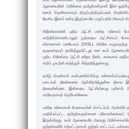
ஆணையரின் அறிக்கை தமிழர்கள்தான் இன ஒடுக்கும
எனத் தெளிவாகவும் திரும்பத்திரும்பவும் தெரிவிக
தேசிய இனம் என்ற இருப்பையே மறுப்பதில் மிகவும் 
சிறீலங்காவின் புதிய ஆட்சி மனித உரிமைப
மாற்றிக்கொண்டாலும் முந்தைய ஆட்சியைப் போல
விசாரணை பணியகம் (OISL) அங்கே வருவதற்கு 
தருவதையும் தவிர்த்துவிட்டது என உயர் ஆணையரி
புதிய சிறீலங்கா ஆட்சி ஏதோ நீண்ட காலமாக எதிர்ப
கடும் முயற்சி எடுத்துச் சித்தரித்துள்ளது.
தமிழ் பெண்கள் வன்புணர்ச்சிக்கு உள்ளாக்கப்படு
படைகள் நிலங்களை ஆக்கிரமித்துள்ள நிலை இன்
நிலவுகின்றன. இன்றைய ஆட்சியினது புவிசார் 
மாறியதாகத் தெரியவில்லை.
மனித உரிமைகள் பேரவையின் செப்டம்பர் அமர்வில் 
பாதிக்கப்பட்ட தமிழர்களுக்கான பரிகாரங்களை
இருக்கிறது. உயர் ஆணையரே அவரது அறிக்கையில் 
குற்றங்களில் ஈடுபட்டதாகக் குற்றம் சாட்டப்பட்டவர