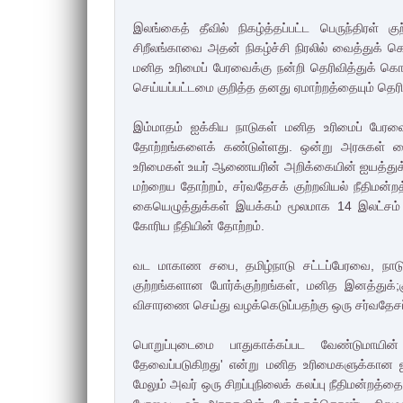
இலங்கைத் தீவில் நிகழ்த்தப்பட்ட பெருந்திரள் 
சிறீலங்காவை அதன் நிகழ்ச்சி நிரலில் வைத்துக் 
மனித உரிமைப் பேரவைக்கு நன்றி தெரிவித்துக் கொள்
செய்யப்பட்டமை குறித்த தனது ஏமாற்றத்தையும் தெரி
இம்மாதம் ஐக்கிய நாடுகள் மனித உரிமைப் பேரவ
தோற்றங்களைக் கண்டுள்ளது. ஒன்று அரசுகள் க
உரிமைகள் உயர் ஆணையரின் அறிக்கையின் ஐயத்துக்கிட
மற்றைய தோற்றம், சர்வதேசக் குற்றவியல் நீதிமன்றத
கையெழுத்துக்கள் இயக்கம் மூலமாக 14 இலட்சம் பே
கோரிய நீதியின் தோற்றம்.
வட மாகாண சபை, தமிழ்நாடு சட்டப்பேரவை, நாட
குற்றங்களான போர்க்குற்றங்கள், மனித இனத்துக
விசாரணை செய்து வழக்கெடுப்பதற்கு ஒரு சர்வதேச
பொறுப்புடைமை பாதுகாக்கப்பட வேண்டுமாயின
தேவைப்படுகிறது' என்று மனித உரிமைகளுக்கான ஐ
மேலும் அவர் ஒரு சிறப்புநிலைக் கலப்பு நீதிமன்றத்தை