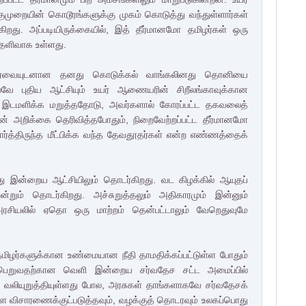
ுறையின் கொடூரங்களுக்கு முகம் கொடுத்து வந்துள்ளார்கள்
்கிறது. அப்படியிருக்கையில், இத் தீர்மானமோ தமிழர்கள் ஒரு
தெளிவாக உள்ளது.
் பேரவையுடனான தனது கொடுக்கல் வாங்கலினது தொனியை
வே புதிய ஆட்சியும் உயர் ஆணையரின் சிறீலங்காவுக்கான
இடமளிக்க மறுத்ததோடு, அவர்களால் கோரப்பட்ட தகவலைத்
ன் அறிக்கை தெரிவித்தபோதும், நிறைவேற்றப்பட்ட தீர்மானமோ
ார்த்திருந்த மீட்பிக்க வந்த தேவதூதர்கள் என்ற எண்ணத்தைக்
வது இன்றைய ஆட்சியிலும் தொடர்கிறது. வட கிழக்கில் ஆயுதப்
றும் தொடர்கிறது. அச்சுறுத்தலும் அதிகாரமும் இன்னும்
அரசியலில் ஏதொ ஒரு மாற்றம் தென்பட்டாலும் வேறெதுவுமே
தமிழர்களுக்கான உண்மையான நீதி தாமதிக்கப்பட்டுள்ள போதும்
ப் பெறுவதற்கான வெளி இன்றைய சர்வதேச சட்ட அமைப்பில்
வலியுறுத்தியுள்ளது போல, அரசுகள் தாங்களாகவே சர்வதேசக்
்களை விசாரணைக்குட்படுத்தவும், வழக்குத் தொடரவும் உலகப்பொது