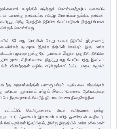
குற்றங்களைக் கருத்தில் எடுத்துக் கொள்வதற்குரிய வகையில்
கொண்;டமைக்கு நாடுகடந்த தமிழீழ அரசாங்கம் ஐக்கிய நாடுகள்
கிறது, அதே நேரத்தில் நீதியின் கோட்பாடுகள் நீர்த்துப்போகச்
வித்துக் கொள்கிறது.
ையின் 30 வது அமர்வின் போது உலகம் நீதியின் இருவகைத்
ையளிக்கத் தயாராக இருந்த நீதியின் தோற்றம். இது மனித
மற்ற முடிவுகளுக்கு நேர் முரணாக இருந்த ஒரு நீதி. நீதியின்
்தின் முன்பு சிறீலங்காவை நிறுத்துமாறு கோரிய பத்து இலட்சம்
ர் பங்கேற்றதன் வழியே எடுத்துக்காட்டப்பட்ட மானுட சமூகம்
ுகடந்த அரசாங்கத்தின் பாராளுமன்றம் ஆகியவை சர்வதேசக்
்;கு எதிரான குற்றங்கள் மற்றும் இனப்படுகொலை ஆகியவற்றை
ப் பொறிமுறையைக் கோரித் தீர்மானங்களை நிறைவேற்றின.
் 'உள்நாட்டுப் பொறிமுறையை விடக் கூடுதலான ஒன்று
.நா. உயர் ஆணையர் இளவரசர் சாயித் துணிவுடன் கூறினார்.
க் கேட்டிருந்தார் இருப்பினும், இன்று இறுதியில் மனித உரிமைகள்