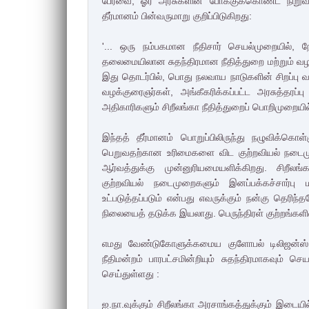
பேரவை, ஓர் அரசுகளின் போக்குக்கொண்ட நிறுவ
தீர்மானம் பின்வருமாறு குறிப்பிடுகிறது:
'... ஒரு நம்பகமான நீதிசார் செயல்முறையில், நே
தலைமையிலான சுதந்திரமான நீதித்துறை மற்றும் வழக்
இது தொடர்பில், பொது நலவாய நாடுகளின் சிறப்பு வழக்
வழக்குரைஞர்கள், அங்கீகரிக்கப்பட்ட அரசுத்தர
அதிகாரிகளும் சிறீலங்கா நீதித்துறைப் பொறிமுறையில்
இந்தத் தீர்மானம் பொறுப்பிலிருந்து நழுவிக்கொள
பெறுவதற்கான உரிமைகளை விட குற்றவியல் நடைமுற
ஆர்வத்துக்கு முன்னுரியமையளிக்கிறது. சிறீலங
குற்றவியல் நடைமுறைகளும் இனப்பக்கச்சார்பு 
உட்படுத்தப்படும் என்பது எவருக்கும் நன்கு தெர
நிலையைத் தடுக்க இயலாது. பெருந்திரள் குற்றங்களில் 
எமது வேண்டுகோளுக்கமைய குளோபல் டிலிஜன்ஸ் ந
நீதிமன்றம் பாரபட்சமின்றியும் சுதந்திரமாகவும் செ
செய்துள்ளது :
ஐ.நா.வுக்கும் சிறீலங்கா அரசாங்கத்துக்கும் இடையி