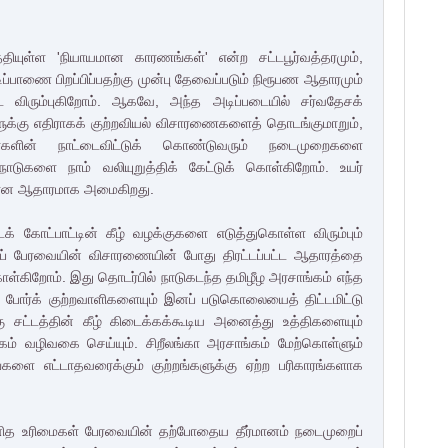
யுள்ள 'நியாயமான காரணங்கள்' என்ற சட்டபூர்வத்தரமும்,
ிடிப்பாணை பிறப்பிப்பதற்கு முன்பு தேவைப்படும் நிரூபண ஆதாரமும்
ிட விரும்புகிறோம். ஆகவே, அந்த அடிப்படையில் சர்வதேசக்
ர்களுக்கு எதிராகக் குற்றவியல் விசாரணைகளைத் தொடங்குமாறும்,
களின் நாட்டைவிட்டுக் கொண்டுவரும் நடைமுறைகளை
நாடுகளை நாம் வலியுறுத்திக் கேட்டுக் கொள்கிறோம். உயர்
ான ஆதாரமாக அமைகிறது.
க் கோட்பாட்டின் கீழ் வழக்குகளை எடுத்துகொள்ள விரும்பும்
ைப் பேரவையின் விசாரணையின் போது திரட்டப்பட்ட ஆதாரத்தை
ள்கிறோம். இது தொடர்பில் நாடுகடந்த தமிழீழ அரசாங்கம் எந்த
. போர்க் குற்றவாளிகளையும் இனப் படுகொலையைத் திட்டமிட்டு
்கு சட்டத்தின் கீழ் கிடைக்கக்கூடிய அனைத்து உத்திகளையும்
கம் வழிவகை செய்யும். சிறீலங்கா அரசாங்கம் மேற்கொள்ளும்
்களை எட்டாதவரைக்கும் குற்றங்களுக்கு ஏற்ற பரிகாரங்களாக
ித உரிமைகள் பேரவையின் தற்போதைய தீர்மானம் நடைமுறைப்