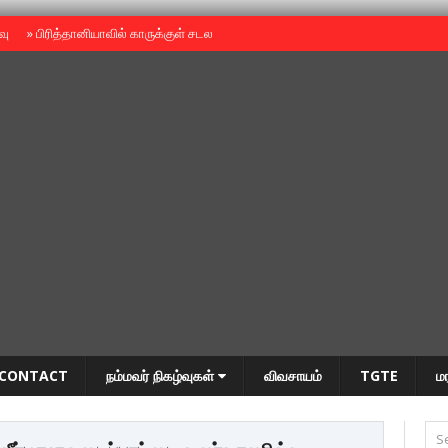
ைவு
»
பிரித்தானியாவில் காருக்குள் சடலம் -தமிழருடையதா ?
»
தியாகதீபம் அன்னை
CONTACT
நம்மவர் நிகழ்வுகள்
விவசாயம்
TGTE
ம