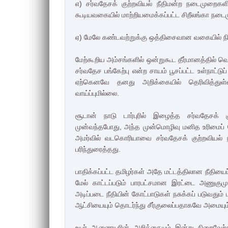
எ) சர்வதேசக் குற்றவியல் நீதிமன்ற நடைமுறைகள
கூடியவகையில் மாற்றியமைக்கப்பட்ட சிறீலங்கா நடைமு
ஏ) மேலே கண்டவற்றுக்கு ஒத்திசைவான வகையில் நிதி
மேற்கூறிய அம்சங்களில் ஒன்றுகூட தீர்மானத்தில் வெ
சர்வதேச பங்கேற்பு என்ற சாயம் பூசப்பட்ட உள்நா
ஏற்கெனவே தனது அறிக்கையில் தெரிவித்துள்
வாய்ப்புமில்லை.
சூடான் நாடு டார்புரில் இழைத்த சர்வதேசக் 
முன்வந்தபோது, அந்த முன்மொழிவு மனித உரிமைப்
அமர்வில் வடகொரியாவை சர்வதேசக் குற்றவியல் ந
பரிந்துரைத்தது.
பாதிக்கப்பட்ட தமிழர்கள் அதே மட்டத்திலான நீதிய
மேல் காட்டப்படும் பாரபட்சமான இரட்டை அணுகும
அடிப்படை நீதியின் கோட்பாடுகள் நசுக்கப் படுவது
ஆட்சியையும் தொடர்ந்து சீர்குலைப்பதாகவே அமையும
உயர் ஆணையரின் அறிக்கையும் இன்று நிறைவேற்றப்