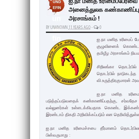
ஐ.நா மனித உரிமைப்பேரவை
UND
அனைத்துலக கண்காணிப்புக்
EFIN
ED
அரசாங்கம் !
un
BY UNKNOWN
11 YEARS AGO
-
0
de
fin
ஐ.நா மனித உரிமைப் பே
குழுவினைக் கொண்ட
ed
தமிழீழ அரசாங்கம் நிய
சிறிலங்கா தொடர்பில்
தொடர்பில் நாடுகடந்த 
வி.உருத்திரகுமாரன் அ
ஐ.நா மனித உரிமை
படுத்தப்படுவதைக் கண்காணிப்பதற்கு, சர்வதே
வல்லுனர்கள் உள்ளடக்கியதாக கொண்ட இக்கண்காண
இரண்டாம் திகதி அறிவிக்கப்படும் என தெரிவித்துள்ள
ஐ.நா மனித உரிமைச்சபை தீர்மானம் தொடர்பில
பின்வருமாறு :