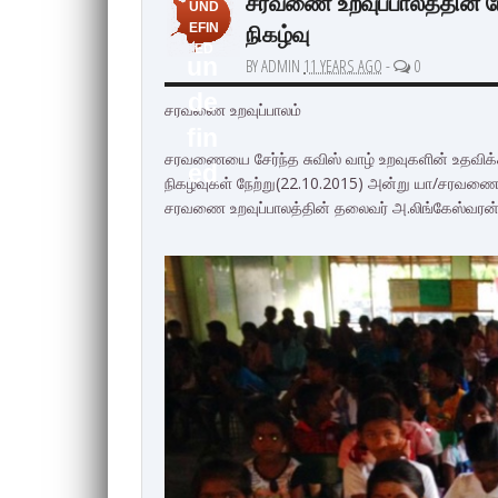
சரவணை உறவுப்பாலத்தின் மே
UND
நிகழ்வு
EFIN
ED
un
BY ADMIN
11 YEARS AGO
-
0
de
சரவணை உறவுப்பாலம்
fin
சரவணையை சேர்ந்த சுவிஸ் வாழ் உறவுகளின் உதவிக்க
ed
நிகழ்வுகள் நேற்று(22.10.2015) அன்று யா/சரவண
சரவணை உறவுப்பாலத்தின் தலைவர் அ.லிங்கேஸ்வரன்