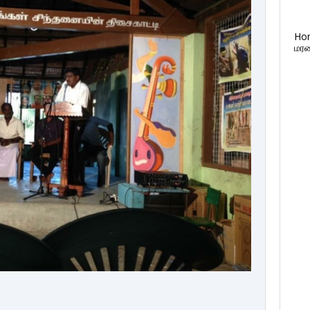
Ho
மரண