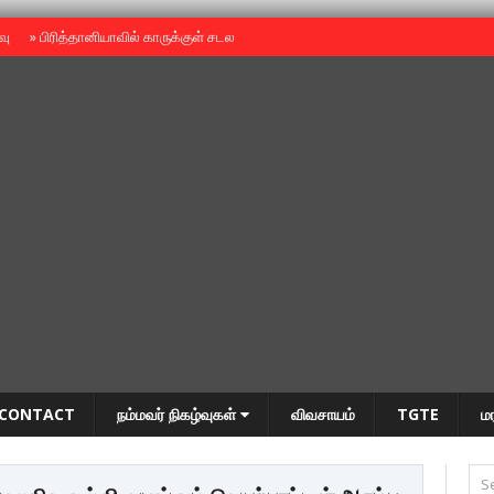
ைவு
»
பிரித்தானியாவில் காருக்குள் சடலம் -தமிழருடையதா ?
»
தியாகதீபம் அன்னை
CONTACT
நம்மவர் நிகழ்வுகள்
விவசாயம்
TGTE
ம