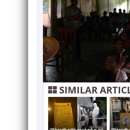
SIMILAR ARTIC
பிரித்தானியாவில் காருக்குள் சடலம்
பிரித்தானி