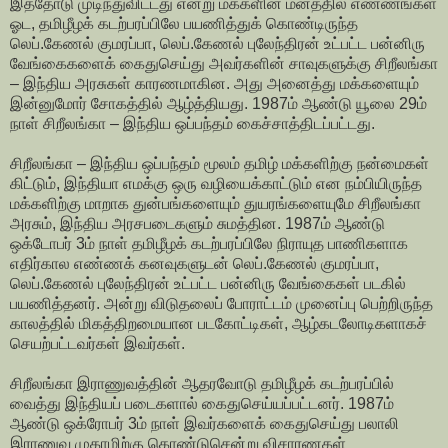
இத்தோடு முடிந்துவிட்டது என்று மக்களின் மனத்தில் எண்ணங்கள்
ஓட, தமிழீழக் கடற்பரப்பிலே பயணித்துக் கொண்டிருந்த
லெப்.கேணல் குமரப்பா, லெப்.கேணல் புலேந்திரன் உட்பட்ட பன்னிரு
வேங்கைகளைக் கைதுசெய்து அவர்களின் சாவுகளுக்கு சிறீலங்கா
– இந்திய அரசுகள் காரணமாகின. அது அனைத்து மக்களையும்
இன்னுமோர் சோகத்தில் ஆழ்த்தியது. 1987ம் ஆண்டு யூலை 29ம்
நாள் சிறீலங்கா – இந்திய ஒப்பந்தம் கைச்சாத்திடப்பட்டது.
சிறீலங்கா – இந்திய ஒப்பந்தம் மூலம் தமிழ் மக்களிற்கு நன்மைகள்
கிட்டும், இந்தியா எமக்கு ஒரு வழியைக்காட்டும் என நம்பியிருந்த
மக்களிற்கு மாறாக துன்பங்களையும் துயரங்களையுமே சிறீலங்கா
அரசும், இந்திய அரசபடைகளும் சுமத்தின. 1987ம் ஆண்டு
ஒக்டோபர் 3ம் நாள் தமிழீழக் கடற்பரப்பிலே நிராயுத பாணிகளாக
எதிர்கால எண்ணக் கனவுகளுடன் லெப்.கேணல் குமரப்பா,
லெப்.கேணல் புலேந்திரன் உட்பட்ட பன்னிரு வேங்கைகள் படகில்
பயணித்தனர். அன்று விடுதலைப் போராட்டம் முனைப்பு பெற்றிருந்த
காலத்தில் மிகத்திறமையான படகோட்டிகள், ஆழ்கடலோடிகளாகச்
செயற்பட்டவர்கள் இவர்கள்.
சிறீலங்கா இராணுவத்தின் ஆதரவோடு தமிழீழக் கடற்பரப்பில்
வைத்து இந்தியப் படைகளால் கைதுசெய்யப்பட்டனர். 1987ம்
ஆண்டு ஒக்ரோபர் 3ம் நாள் இவர்களைக் கைதுசெய்து பலாலி
இராணுவ முகாமிற்கு கொண்டுசென்று விசாரணகள்