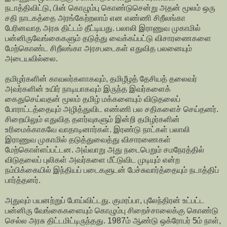
நடாத்திவிட்டு, பின் கொழும்பு கொண்டுசென்று அதன் மூலம் ஒரு
சதி நாடகத்தை அரங்கேற்றலாம் என எண்ணி சிறீலங்கா
பேரினவாத அரசு திட்டம் தீட்டியது. பலாலி இராணுவ முகாமில்
பன்னிருவேங்கைகளும் தடுத்து வைக்கப்பட்டு விசாரணைகளை
மேற்கொண்ட சிறீலங்கா அரசபடைகள் எதுவித பலனையும்
அடையவில்லை.
தமிழர்களின் காவலர்களாகவும், தமிழீழத் தேசியத் தலைவர்
அவர்களின் உயிர் நாடியாகவும் இருந்த இவர்களைக்
கைதுசெய்வதன் மூலம் தமிழ் மக்களையும் விடுதலைப்
போராட்டத்தையும் அழித்துவிட எண்ணி பல சதிகளைச் செய்தனர்.
சிறையிலும் எதுவித தளர்வுகளும் இன்றி தமிழர்களின்
உரிமைக்காகவே வாதாடினார்கள். இரண்டு நாட்கள் பலாலி
இராணுவ முகாமில் தடுத்துவைத்து விசாரணைகள்
மேற்கொள்ளப்பட்டன. அவ்வாறு அது நடைபெறும் சமநேரத்தில்
விடுதலைப் புலிகள் அவர்களை மீட்டுவிட முடியும் என்ற
நம்பிக்கையில் இந்தியப் படைகளுடன் பேச்சுவார்த்தையும் நடாத்திப்
பார்த்தனர்.
அதுவும் பயனற்றுப் போய்விட்டது. குமரப்பா, புலேந்திரன் உட்பட்ட
பன்னிரு வேங்கைகளையும் கொழும்பு சிறைச்சாலைக்கு கொண்டு
செல்ல அரசு திட்டமிட்டிருந்தது. 1987ம் ஆண்டு ஒக்ரோபர் 5ம் நாள்,