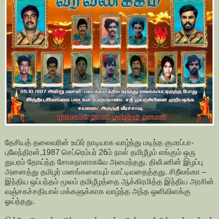
தேசியத் தலைவரின் உயிர் நாடியாக வாழ்ந்து மடிந்த குமரப்பா-
புலேந்திரன்,1987 செப்ரெம்பர் 26ம் நாள் தமிழீழம் எங்கும் ஒரு
துயரம் தோய்ந்த சோகநாளாகவே அமைந்தது. திலீபனின் இழப்பு
அனைத்து தமிழர் மனங்களையும் வாட்டிவதைத்தது. சிறீலங்கா –
இந்திய ஒப்பந்தம் மூலம் தமிழீழத்தை ஆக்கிரமித்த இந்திய அரசின்
வஞ்சகச்சதியால் மக்களுக்காக வாழ்ந்த அந்த ஒளிவிளக்கு
ஓய்ந்தது.