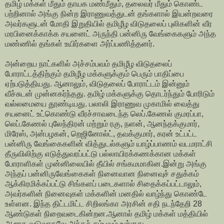
தமிழ் மக்கள் மீதும் தாயக மண்மீதும், தலைவர் மீதும் கொண்ட
பற்றினால் அங்கு நின்ற இராணுவத்துடன் தங்களால் இயன்றவரை
அவர்களுடன் மோதி இறுதியில் தமிழீழ விடுதலைப் புலிகளின் வீர
மரபினைக்காக்க சயனைட் அருந்தி பன்னிரு வேங்கைகளும் அந்த
மண்ணில் தங்கள் உயிர்களை அர்ப்பணித்தனர்.
அன்றைய நாட்களில் அச்சம்பவம் தமிழீழ விடுதலைப்
போராட்டத்திற்கும் தமிழீழ மக்களுக்கும் பெரும் பாதிப்பை
ஏற்படுத்தியது. ஆனாலும், விடுதலைப் போராட்டம் இன்னும்
வீச்சுடன் முன்னகர்ந்தது. தமிழ் மக்களுக்கு தொடர்ந்தும் போரிடும்
வல்லமையை தூண்டியது. பலாலி இராணுவ முகாமில் வைத்து
சயனைட் உட்கொண்டு வீரச்சாவடைந்த லெப்.கேணல் குமரப்பா,
லெப்.கேணல் புலேந்திரன் மற்றும் ரகு, நளன், ஆனந்தக்குமார்,
மிரேஸ், அன்பழகன், றெஜினோல்ட், தவக்குமார், கரன் உட்பட்ட
பன்னிரு வேங்கைகளின் வித்துடல்களும் யாழ்ப்பாணம் வடமராட்சி
தீருவிலிற்கு எடுத்துவரப்பட்டு பல்லாயிரக்கணக்கான மக்கள்
போராளிகள் முன்னிலையில் தீயில் சங்கமமாகின.இன்று அங்கு
அந்தப் பன்னிருவேங்கைகள் நினைவான நினைவுச் சதுக்கம்
ஆக்கிரமிக்கப்பட்டு சிங்களப் படைகளால் சிதைக்கப்பட்டாலும்,
அவர்களின் நினைவுகள் மக்களின் மனதில் வாழ்ந்து கொண்டே
உள்ளன. இந்த திட்டமிட்ட சிறிலங்கா அரசின் சதி நடந்தேறி 28
ஆண்டுகள் நிறைவடைகின்றன.ஆனால் தமிழ் மக்கள் மத்தியில்
ஆறாத வடுவாகவே அந்தச் சம்பவம் உள்ளது.