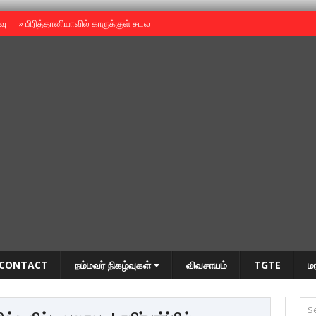
ைவு
»
பிரித்தானியாவில் காருக்குள் சடலம் -தமிழருடையதா ?
»
தியாகதீபம் அன்னை
CONTACT
நம்மவர் நிகழ்வுகள்
விவசாயம்
TGTE
ம