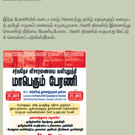
இந்த
பேரணியில்
கனடா
வாழ்
அனைத்து
தமிழ்
உறவுகளும்
கனடிய
த்
தமிழர்
சமூகம்
மாணவர்
சமூகமுமாக
அணி
திரண்டு
இணைந்து
கொண்டு
நீதியை
வேண்டி
போராட
அணி
திரண்டு
வருமாறு
கேட்டு
க்
கொள்ளப்
படுகின்றீர்கள்
.