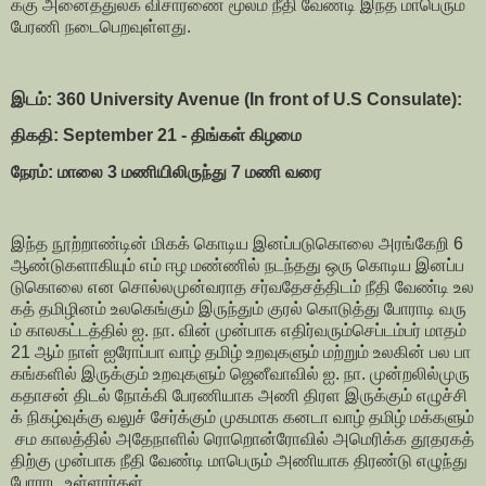
க்கு
அனைத்துலக
விசாரணை
மூலம்
நீதி
வேண்டி
இந்த
மாபெரும்
பேரணி
நடைபெறவுள்ளது
.
இடம்
: 360
University Avenue (In front of U.S Consulate)
:
திகதி
:
September
21 -
திங்கள்
கிழமை
நேரம்
:
மாலை
3
மணியிலிருந்து
7
மணி
வரை
இந்த
நூற்றாண்டின்
மிகக்
கொடிய
இனப்படுகொலை
அரங்கேறி
6
ஆண்டுகளாகியும்
எம்
ஈழ
மண்ணில்
நடந்தது
ஒரு
கொடிய
இனப்ப
டுகொலை
என
சொல்ல
முன்வராத
சர்வதேசத்திடம்
நீதி
வேண்டி
உல
கத்
தமிழினம்
உலகெங்கும்
இருந்தும்
குரல்
கொடுத்து
போராடி
வரு
ம்
காலகட்டத்தில்
ஐ
.
நா
.
வின்
முன்பாக
எதிர்வரும்
செப்டம்பர்
மாதம்
21
ஆம்
நாள்
ஐரோப்பா
வாழ்
தமிழ்
உறவுகளும்
மற்றும்
உலகின்
பல
பா
கங்களில்
இருக்கும்
உறவுகளும்
ஜெனீவாவில்
ஐ
.
நா
.
முன்றலில்
முரு
கதாசன்
திடல்
நோக்கி
பேரணியாக
அணி
திரள
இருக்கும்
எழுச்சி
க்
நிகழ்வுக்கு
வலுச்
சேர்க்கும்
முகமாக
கனடா
வாழ்
தமிழ்
மக்களும்
சம
காலத்தில்
அதே
நாளில்
ரொறொன்ரோவில்
அமெரிக்க
தூதரகத்
திற்கு
முன்பாக
நீதி
வேண்டி
மாபெரும்
அணியாக
திரண்டு
எழுந்து
போராட
உள்ளார்கள்
.