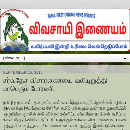
▼
SEPTEMBER 15, 2015
சர்வதேச விசாரணையை வலியுறுத்தி
மாபெரும் போரணி
தமிழீழ
தாயகம்,
தமிழகம்,
புலம்
பெயர்ந்து
வாழும்
தேசங்கள்
ஆகிய
அனைத்து
இடங்களை
சேர்ந்த
தமிழ்
மக்களும்
ஒன்றாக
ஓரணியில்
ஒருமித்த
குரலில்
அமெரிக்கா
உள்ளிட்ட
சர்வதேச
நாடுகள்
தமிழ்
ம
க்கள்
மீது
திணிக்க
திட்டமிட்டிருக்கும்
உள்ளக
விசாரணையை
கண்
டித்து
அனைத்துலக
விசாரணையை
வலியுறுத்தி
இனப்படுகொலை