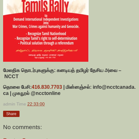
மேலதிக
தொடர்புகளுக்கு
:
கனடியத்
தமிழர்
தேசிய
அவை
–
NCCT
தொலை
பேசி
:
416.830.7703
|
மின்னஞ்சல்
:
info@ncctcanada.
ca
|
முகநூல்
@ncctonline
admin
Time
22:33:00
Share
No comments: