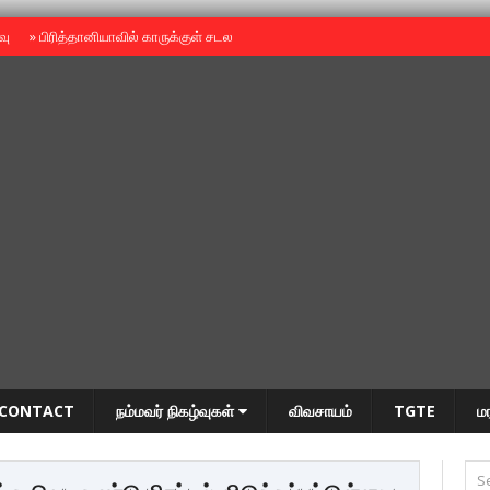
ைவு
»
பிரித்தானியாவில் காருக்குள் சடலம் -தமிழருடையதா ?
»
தியாகதீபம் அன்னை
CONTACT
நம்மவர் நிகழ்வுகள்
விவசாயம்
TGTE
ம