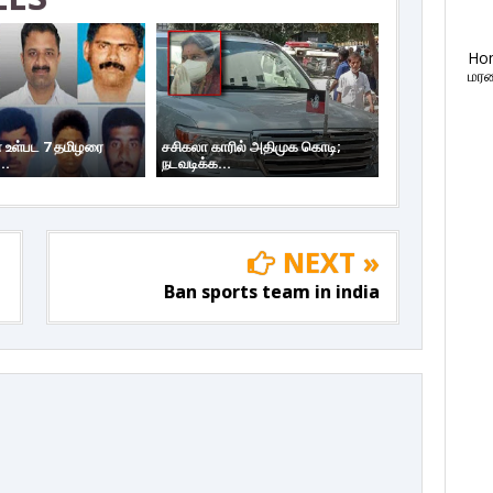
Ho
மரண
 உள்பட 7 தமிழரை
சசிகலா காரில் அதிமுக கொடி;
..
நடவடிக்க...
NEXT »
Ban sports team in india