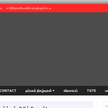
ைவு
»
பிரித்தானியாவில் காருக்குள் சடலம் -தமிழருடையதா ?
»
தியாகதீபம் அன்னை
CONTACT
நம்மவர் நிகழ்வுகள்
விவசாயம்
TGTE
ம