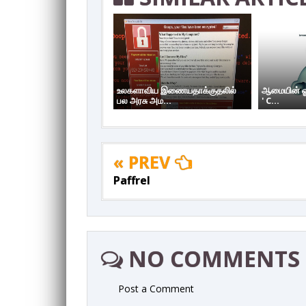
உலகளாவிய இணையதாக்குதலில்
ஆமையின் ஓட
பல அரசு அம...
' C...
« PREV
Paffrel
NO COMMENTS
Post a Comment