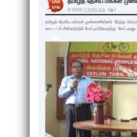
தமிழ்த் தேசிய மக்கள் முன்
UND
EFIN
BY ADMIN
11 YEARS AGO
-
0
ED
un
தமிழ்த் தேசிய மக்கள் முன்னணியினர் நேற்று அம்பா
de
சைக்கிள் சின்னத்தில் போட்டியிடுவதற்கு வேட்புமனு
fin
ed