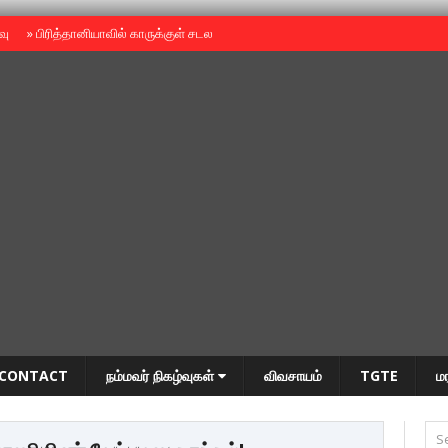
ைவு
»
பிரித்தானியாவில் காருக்குள் சடலம் -தமிழருடையதா ?
»
தியாகதீபம் அன்னை
CONTACT
நம்மவர் நிகழ்வுகள்
விவசாயம்
TGTE
ம