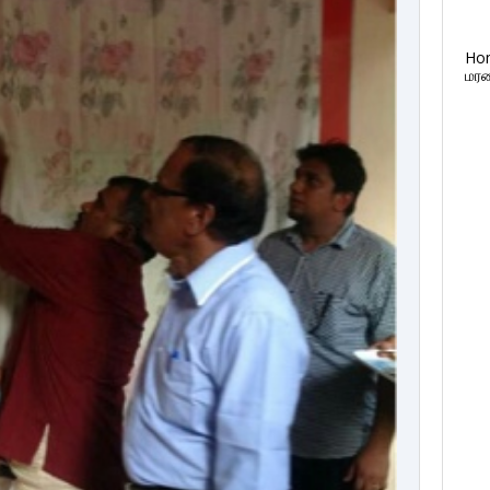
Ho
மரண