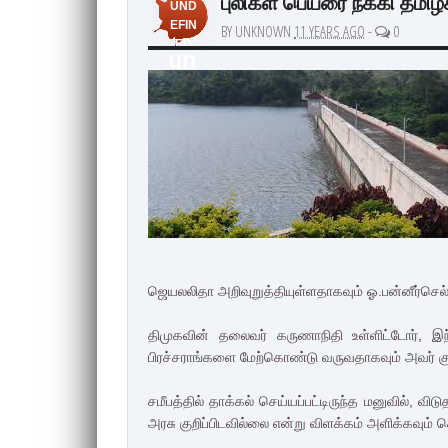
புலிகள் பெயரை நீக்கி தமிழ
UND
EFIN
BY UNKNOWN
11 YEARS AGO
-
0
ED
un
de
fin
ed
ஜெயலலிதா அறிவுறுத்தியுள்ளதாகவும் ஓ.பன்னீர்செல்
திமுகவின் தலைவர் கருணாநிதி உள்ளிட்டோர்,
பிரச்சராங்களை மேற்கொண்டு வருவதாகவும் அவர் குற்ற
சமீபத்தில் தாக்கல் செய்யப்பட்டிருந்த மனுவில், வ
அரசு குறிப்பிடவில்லை என்று விளக்கம் அளிக்கவும் ச