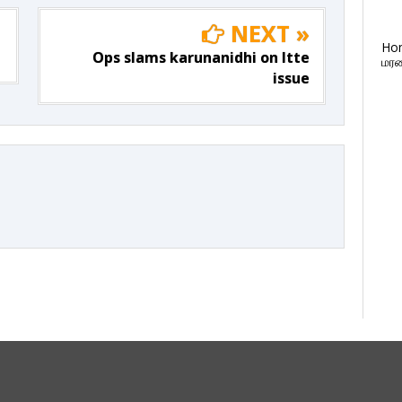
NEXT »
Ho
Ops slams karunanidhi on ltte
மரண
issue