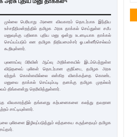
க அரசு புதிய மனு தாக்கல்¬
முல்லை பெரியாறு அணை விவகாரம் தொடர்பாக இந்திய
உச்சநீதிமன்றத்தில் தமிழக அரசு தாக்கல் செய்துள்ள சமீப
மனுவுக்கு பதிலாக புதிய மனு ஒன்று உடனடியாக தாக்கல்
செய்யப்படும் என தமிழக நிதியமைச்சர் ஓ.பன்னீர்செல்வம்
கூறியுள்ளார்.
புலனாய்வு பிரிவின் ஆய்வு அறிக்கையில் இடம்பெற்றுள்ள
விடுதலைப் புலிகள் தொடர்பான குறிப்பை, தமிழக அரசு
ஏற்றுக் கொள்ளவில்லை என்கிற விளக்கத்தை கொண்ட
மனுவை தாக்கல் செய்யும்படி தனக்கு தமிழக முதல்வர்
வம் திங்களன்று தெரிவித்துள்ளார்.
 இந்த விவகாரத்தில் தங்களது கற்பனைகளை கலந்து தவறான
ம் சாட்டியுள்ளார்.
ிடுதலை புலிகளை இழிவுப்படுத்தும் எத்தகைய கருத்தையும் தமிழக
ெய்தார்.