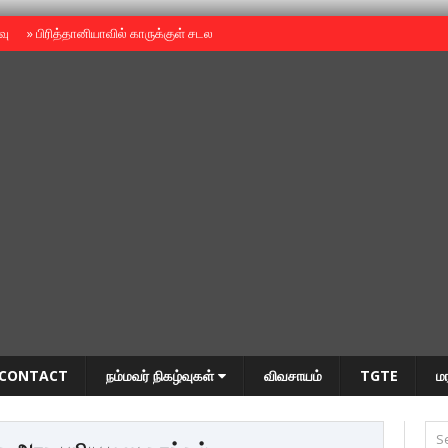
ைவு
»
பிரித்தானியாவில் காருக்குள் சடலம் -தமிழருடையதா ?
»
தியாகதீபம் அன்னை
CONTACT
நம்மவர் நிகழ்வுகள்
விவசாயம்
TGTE
ம