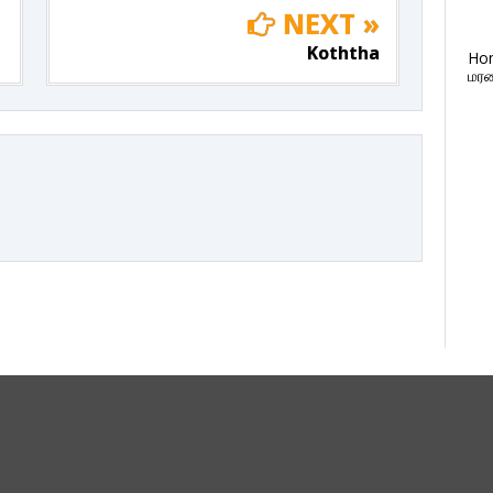
NEXT »
Koththa
Ho
மரண