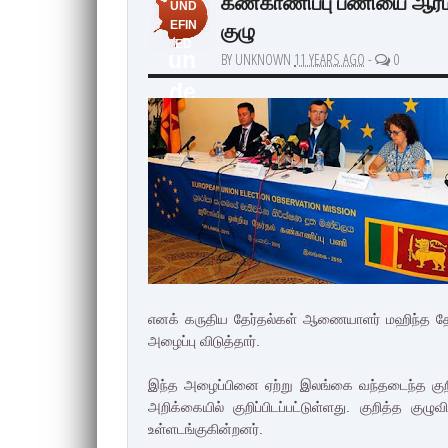
கண்காணிப்பு பணியை ஆரம்ப
UND
குழு
EFIN
ED
un
BY UNKNOWN
11 YEARS AGO
-
0
de
fin
ed
எனக் கருதிய தேர்தல்கள் ஆணையாளர் மஹிந்த தேசப்
அழைப்பு விடுத்தார்.
இந்த அழைப்பினை ஏற்று இலங்கை வந்தடைந்த குறி
அறிக்கையில் குறிப்பிடப்பட்டுள்ளது. குறித்த குழ
உள்ளடங்குகின்றனர்.