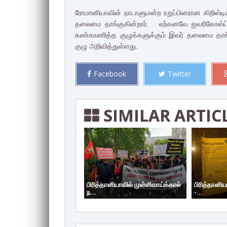
ரோமானியாவின் நாடாளுமன்ற உறுப்பினரான கிறிஸ்டியன
தலைமை தாங்குகின்றார். ஏற்கனவே ஐவரிகோஸ்ட் 
கண்காணித்த குழுக்களுக்கும் இவர் தலைமை தாங்க
குழு அறிவித்துள்ளது.
Facebook
Twitter
SIMILAR ARTIC
பிரித்தானியாவில் முள்ளிவாய்க்கால்
பிரித்தானிய
ந...
-...