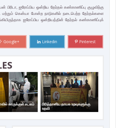
் பிரிடா, ஐரோப்பிய ஒன்றிய தேர்தல் கண்காணிப்பு குழுவிற்கு
மற்றும் கென்யா போன்ற நாடுகளில் நடைபெற்ற தேர்தல்களை
ியிருந்தாக ஐரோப்பிய ஒன்றியத்தின் தேர்தல் கண்காணிப்புக்
Google+
Linkedin
Pinterest
LES
ாவில் காருக்குள் சடலம்
பிரித்தானிய தாயக உறவுகளுக்கு
உதவி