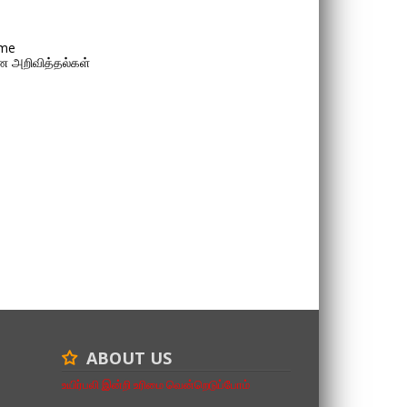
me
 அறிவித்தல்கள்
ABOUT US
உயிர்பலி இன்றி உரிமை வென்றெடுப்போம்