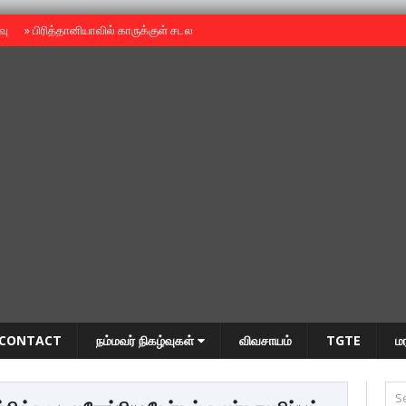
ைவு
»
பிரித்தானியாவில் காருக்குள் சடலம் -தமிழருடையதா ?
»
தியாகதீபம் அன்னை
CONTACT
நம்மவர் நிகழ்வுகள்
விவசாயம்
TGTE
ம