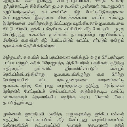
தேர்தலில் சு.க தனித்து போட்டியிடுமாயின், ஊழல் மோசடி
குற்றச்சாட்டில் சிக்கியுள்ள ஐ.ம.சு.கூ.வின் முன்னாள் நாடாளுமன்ற
உறுப்பினர்களுக்கு கூட்டமைப்பின் கீழ் போட்டியிடுவதற்கான
வேட்புமனுக்கள் இலகுவாக கிடைக்கக்கூடிய வாய்ப்பு உள்ளது.
இதேவேளை, மஹிந்தவுக்கு வேட்புமனு வழங்கியதால் ஐ.ம.சு.கூ.வை
விட்டு விலகி, ஐக்கிய தேசியக் கட்சியின் கீழ் போட்டியிட முடிவு
செய்திருந்த சு.க.வின் முன்னாள் நாடாளுமன்ற உறுப்பினர்கள்,
மீண்டும் சு.க.வின் கீழ் போட்டியிடும் வாய்ப்பு ஏற்படும் என்றும்
தகவல்கள் தெரிவிக்கின்றன.
அத்துடன், சு.க.வில் உயர் பதவிகளை வகிக்கும் அநுர பிரியதர்ஷன
யாப்பா மற்றும் சுசில் பிரேமஜயந்த ஆகியோரின் பதவிகள் குறித்து
எதிர்வரும் நாட்களில் தீர்மானிக்கப்படும் என்றும்
தெரிவிக்கப்படுகின்றது. ஐ.ம.சு.கூ.விலிருந்து சு.க பிரிந்து
செல்லுமாயின் சட்ட நடைமுறைகளை காரணம்காட்டி
ஐ.ம.சு.கூ.வுக்கு வேட்புமனு வழங்குவதை தடுத்து அவர்களை
தேர்தலில் போட்டியிடச் செய்யவிடாமல் தடுக்கக்கூடிய வாய்ப்பு
உள்ளதாகவும் அதனாலேயே மஹிந்த தரப்பு 'பிளான் பீ'யை
தயாரித்துள்ளது.
முன்னாள் ஜனாதிபதி மஹிந்த ராஜபக்ஷவுக்கு ஐக்கிய மக்கள்
சுதந்திரக் கூட்டமைப்பின் கீழ் வேட்புமனு வழங்கியமையின்
பின்னணியில் கூட்டமைப்பின் பொதுச் செயலாளர் சுசில்