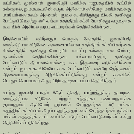
கட்சிகள், முன்னாள் ஜனாதிபதி மஹிந்த ராஜபக்ஷவின் தரப்பில்
உள்ளதால், ஐ.ம.சு.கூ.வின் கூடிய அதிகாரம் தற்போது மஹிந்தவுக்கு
மாறியுள்ளதாகவும் அதனால், ஐ.ம.சு.கூ.விலிருந்து விலகி தனித்து
போட்டியிடுவதற்கு ஸ்ரீ லங்கா சுதந்திரக் கட்சி யோசித்து வருவதாக
சு.க.வின் அரசியல் தரப்பு வட்டாரங்கள் தெரிவிக்கின்றன.
இந்நிலையில், எதிர்வரும் பொதுத் தேர்தலில், ஜனாதிபதி
மைத்திரிபால சிறிசேன தலைமையிலான சுதந்திரக் கட்சியினர் கை
சின்னத்தில் தனித்து போட்டியிட வாய்ப்பு உள்ளது என மேற்படி
தகவல்கள் தெரிவிக்கின்றன. எவ்வாறாயினும், தனித்து
போட்டியிடும் தீர்மானமொன்றை சு.க இதுவரை எடுக்கவில்லை
என்றும் ஐ.ம.சு.கூ.விலேயே சு.க போட்டியிடும் என்றே தேர்தல்கள்
ஆணையாளருக்கு அறிவிக்கப்பட்டுள்ளது என்றும் சு.க.வின்
பொதுச் செயலாளர் அநுர பிரியதர்ஷன யாப்பா தெரிவித்தார்.
கடந்த ஜனவரி மாதம் 8ஆம் திகதி, மாற்றத்துக்கு தயாரான
மைத்திரிபால சிறிசேன மற்றும் சந்திரிகா பண்டாரநாயக்க
குமாரதுங்க ஆகியோர் தரப்பைச் சேர்ந்தவர்கள் ஸ்ரீ லங்கா
சுதந்திரக் கட்சியின் கீழும் மஹிந்த தரப்பைச் சேர்ந்தவர்கள் ஐக்கிய
மக்கள் சுதந்திரக் கூட்டமைப்பின் கீழும் போட்டியிடுவார்கள் என்று
தெரிவிக்கப்படுகின்றது.