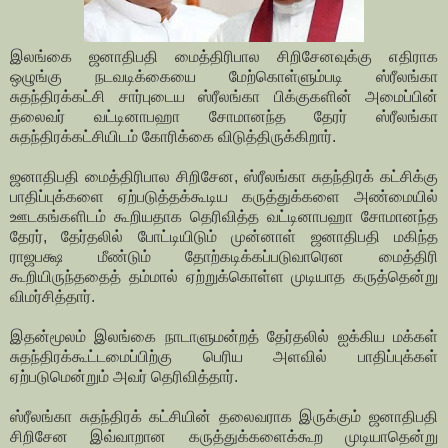
இலங்கை ஜனாதிபதி மைத்திரிபால சிறிசேனவுக்கு எதிராக
ஒழுங்கு நடவடிக்கையை மேற்கொள்ளும்படி ஸ்ரீலங்கா
சுதந்திரக்கட்சி சார்புடைய ஸ்ரீலங்கா பிக்குகளின் அமைப்பின்
தலைவர் வட்டினாபஹா சோமானந்த தேரர் ஸ்ரீலங்கா
சுதந்திரக்கட்சியிடம் கோரிக்கை விடுத்திருக்கிறார்.
ஜனாதிபதி மைத்திரிபால சிறிசேன, ஸ்ரீலங்கா சுதந்திரக் கட்சிக்கு
பாதிப்புக்களை ஏற்படுத்தக்கூடிய கருத்துக்களை அண்மையில்
ஊடகங்களிடம் கூறியதாக தெரிவித்த வட்டினாபஹா சோமானந்த
தேரர், தேர்தலில் போட்டியிடும் முன்னாள் ஜனாதிபதி மகிந்த
ராஜபக்ஷ மீண்டும் தோற்கடிக்கப்படுவாரென மைத்திரி
கூறியிருந்ததைத் தம்மால் ஏற்றுக்கொள்ள முடியாத கருத்தென்று
விமர்சித்தார்.
இதன்மூலம் இலங்கை நாடாளுமன்றத் தேர்தலில் ஐக்கிய மக்கள்
சுதந்திரக்கூட்டமைப்பிற்கு பெரிய அளவில் பாதிப்புக்கள்
ஏற்படுமென்றும் அவர் தெரிவித்தார்.
ஸ்ரீலங்கா சுதந்திரக் கட்சியின் தலைவராக இருக்கும் ஜனாதிபதி
சிறிசேன இவ்வாறான கருத்துக்களைக்கூற முடியாதென்று