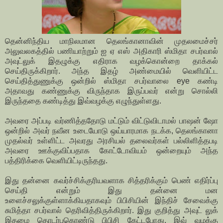
தென்னிந்திய மாநிலமான தெலங்கானாவின் முதலமைச்சர்
அலுவலகத்தில் பணியாற்றும் ஐ ஏ எஸ் அதிகாரி ஸ்மிதா சபர்வால்
அவுட்லுக் இதழுக்கு எதிராக வழக்கொன்றை தாக்கல்
செய்திருக்கிறார். அந்த இதழ் அண்மையில் வெளியிட்ட
செய்தித்துணுக்கு ஒன்றில் ஸ்மிதா சபர்வாலை eye கண்டி
அதாவது கண்ணுக்கு விருந்தாக இருப்பவர் என்று சொல்லி
இருந்ததை கண்டித்து இவ்வழக்கு எழுந்துள்ளது.
அவரை அப்படி வர்ணித்ததோடு மட்டும் விட்டுவிடாமல் பாஷன் ஷோ
ஒன்றில் அவர் நவீன உடையோடு ஒய்யாரமாக நடக்க, தெலங்கானா
முதல்வர் உள்ளிட்ட அவரது அரசியல் தலைவர்கள் பல்லிளித்தபடி
அவரை ஊக்குவிப்பதாக கோட்டோவியம் ஒன்றையும் அந்த
பத்திரிக்கை வெளியிட்டிருந்தது.
இது தன்னை கவர்ச்சிக்குரியவளாக சித்தரிக்கும் பெண் எதிர்ப்பு
செய்தி என்றும் இது தன்னை மன
உளைச்சலுக்குள்ளாக்கியதாகவும் பிபிசியின் இந்திச் சேவைக்கு
சுமித்தா சபர்வால் தெரிவித்திருக்கிறார். இது குறித்து அவுட் லுக்
இதழை தொடர்புகொண்டு பிபிசி கேட்டபோது, இவ் வழக்கு