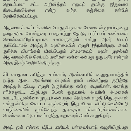
தொடர்பான சட்ட அறிவித்தல் எதுவும் தமக்கு இதுவரை
கிடைக்கவில்லை என்று அந்த சஞ்சிகை சார்பில்
தெரிவிக்கப்பட்டது.
அலுவலகக் கூட்டங்களின் போது அழகான சேலைகள் மூலம் தனது
நவநாகரிக மோஸ்தரை பறைசாற்றுவதோடு, பார்ப்பவர் கண்களை
கொள்ளையிடும்படியாக உலாவருகிறார் என்று அவர் பெயர்
குறிப்பிடாமல் அவுட்லுக் அண்மையில் எழுதி இருக்கிறது. அவர்
குறித்த விபரங்கள் மிகப்பெரும் மர்மமாகவும், அவர் முதல்வர்
அலுவலகத்தில் செய்யும் பணிகள் என்ன என்பது ஒரு புதிர் என்றும்
அந்த இதழ் தெரிவித்திருந்தது.
38 வயதான சுமித்தா சபர்வால், அண்மையில் ஹைதராபாத்தில்
நடந்த ஆடை அலங்கார விழவில் தான் பங்கேற்றது குறித்தே
அவுட்லுக் இப்படி எழுதி இருக்கிறது என்று கூறுகிறார். எனக்கு
எரிச்சலூட்டி இருப்பது பெண் ஒருவரால் அவரின் அழகைக்
காட்டியே முன்னேற முடியும் என்பதாக அவர்கள் எழுதி இருபதுதான்
என்று ஸ்மிதா கோபப்பட்டிருக்கிறார். இது வீட்டை விட்டு வெளியேறி
வாழ்க்கையில் முன்னேறத் துடிக்கும் பல்லாயிரக்கணக்கான
பெண்களை அவமானப்படுத்துவதாகவும் அவர் கூறுகிறார்.
அவுட் லுக் எல்லை மீறிய பாலியல் பார்வையோடு எழுதியிருப்பது