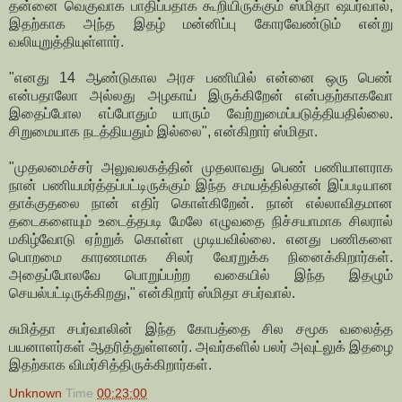
தன்னை வெகுவாக பாதிப்பதாக கூறியிருக்கும் ஸ்மிதா ஷபர்வால்,
இதற்காக அந்த இதழ் மன்னிப்பு கோரவேண்டும் என்று
வலியுறுத்தியுள்ளார்.
"எனது 14 ஆண்டுகால அரச பணியில் என்னை ஒரு பெண்
என்பதாலோ அல்லது அழகாய் இருக்கிறேன் என்பதற்காகவோ
இதைப்போல எப்போதும் யாரும் வேற்றுமைப்படுத்தியதில்லை.
சிறுமையாக நடத்தியதும் இல்லை", என்கிறார் ஸ்மிதா.
"முதலமைச்சர் அலுவலகத்தின் முதலாவது பெண் பணியாளராக
நான் பணியமர்த்தப்பட்டிருக்கும் இந்த சமயத்தில்தான் இப்படியான
தாக்குதலை நான் எதிர் கொள்கிறேன். நான் எல்லாவிதமான
தடைகளையும் உடைத்தபடி மேலே எழுவதை நிச்சயாமாக சிலரால்
மகிழ்வோடு ஏற்றுக் கொள்ள முடியவில்லை. எனது பணிகளை
பொறமை காரணமாக சிலர் வேரறுக்க நினைக்கிறார்கள்.
அதைப்போலவே பொறுப்பற்ற வகையில் இந்த இதழும்
செயல்பட்டிருக்கிறது," என்கிறார் ஸ்மிதா சபர்வால்.
சுமித்தா சபர்வாலின் இந்த கோபத்தை சில சமூக வலைத்த
பயனாளர்கள் ஆதரித்துள்ளனர். அவர்களில் பலர் அவுட்லுக் இதழை
இதற்காக விமர்சித்திருக்கிறார்கள்.
Unknown
Time
00:23:00