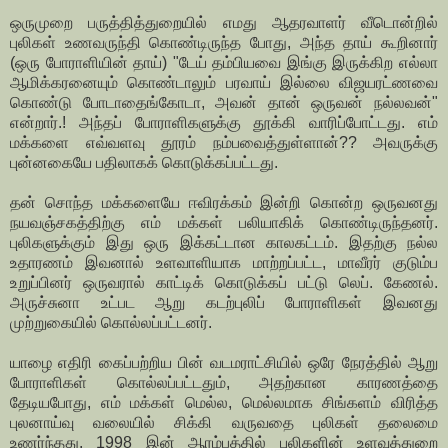
ஒருமுறை பருத்தித்துறையில் எமது ஆதரவாளர் வீடொன்றில்
புலிகள் உணவருந்தி கொண்டிருந்த போது, அந்த தாய் கூறினார்
(ஒரு போராளியின் தாய்) "டேய் தம்பியவை இங்கு இருக்கிற எல்லா
ஆமிக்கரனையும் கொண்டாலும் பரவாய் இல்லை விஜயரட்ணவை
கொண்டு போடாதைங்கோடா, அவன் தான் ஒருவன் நல்லவன்"
என்றார்.! அந்தப் போராளிகளுக்கு தூக்கி வாரிப்போட்டது. எம்
மக்களை எவ்வளவு தூரம் நம்பவைத்துள்ளான்?? அவருக்கு
புன்னகையே பதிலாகக் கொடுக்கப்பட்டது.
தன் சொந்த மக்களையே ஈவிரக்கம் இன்றி கொன்ற ஒருவனது
நயவஞ்சகத்திற்கு எம் மக்கள் பலியாகிக் கொண்டிருந்தனர்.
புலிகளுக்கும் இது ஒரு இக்கட்டான காலகட்டம். இதற்கு நல்ல
உதாரணம் இவனால் உளவாளியாக மாற்றப்பட்ட, மாவீரர் குடும்ப
உறுப்பினர் ஒருவரால் காட்டிக் கொடுக்கப் பட்டு லெப். கேணல்.
அருச்சுனா உட்பட ஆறு கடற்புலிப் போராளிகள் இவனது
முற்றுகையில் கொல்லப்பட்டனர்.
யாழை எதிரி கைப்பற்றிய பின் வடமராட்சியில் ஒரே நேரத்தில் ஆறு
போராளிகள் கொல்லப்பட்டதும், அதற்கான காரணத்தை
தேடியபோது, எம் மக்கள் மெல்ல, மெல்லமாக சிங்களம் விரித்த
புலனாய்வு வலையில் சிக்கி வருவதை புலிகள் தலைமை
உணர்ந்தது. 1998 இன் ஆரம்பத்தில் புலிகளின் உளவுத்துறை