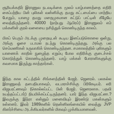
சூரியக்கதிர் இராணுவ நடவடிக்கை மூலம் யாழ்பாணத்தை எதிரி
கைப்பற்றிய பின் புலிகள் வன்னிக்கு தமது கட்டமைப்பை மாற்றிய
போதும், யாழை தமது மறைமுகமான கட்டுப் பாட்டின் கீழேயே
வைத்திருந்தனர். 40000 (நாற்பது ஆயிரம்) இராணுவம் எம்
மக்களின் குரல் வளையை நசித்துக் கொண்டிருந்த காலம்.
மிகப் பெரும் அடக்கு முறையுடன் கூடிய இனப்படுகொலை ஒன்று,
அங்கு ஓசை படாமல் நடந்து கொண்டிருந்தது. அங்கு பல
செம்மணிகள் உருவாகிக் கொண்டிருந்தன. சமகாலத்தில் புலிகளும்
யாணைக் காதில் நுழைந்த எறும்பு போல எதிரிக்கு குடைச்சல்
கொடுத்துக் கொண்டிருந்தனர். யாழ் மக்கள் போராளிகளுக்கு
கவசமாக இருந்து காத்தார்கள்.
இந்த கால கட்டத்தில் சிங்களத்தின் மேஜர். ஜெனரல். பலகல்ல
இராணுவத் தளபதியாகவும், வடமராச்சிக்கு பிரிகேடியர். லரி
விஜயரட்ணவும் (கொல்லப்பட்ட பின் மேஜர். ஜெனரலாக. பதவி
உயத்தப்பட்டார்) நியமிக்கப்பட்டிருந்தனர். யார் இந்த விஜயரட்ண.?
இவருக்கு இந்ரா என்னும் மனைவியும் இரண்டு மகன்களும்
உள்ளனர். இவர் 1989களில் தென்னிலங்கையில் வைத்து JVP
கிளர்ச்சியை அடக்கியவர்களில் மிகவும் முக்கியமானவன்.