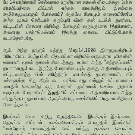
மே 14 மாற்றலாகி செல்வதாக உறுதியான தகவல் கிடைத்தது. இந்த
சந்தர்ப்பத்தை விட்டால் எந்தக் காலத்திலும் இலக்கை
அழிக்கமுடியாதும் போகலாம்? ஆகவே தினமும் காலையிலேயே
அந்த முகம் தெரியாக் கரும்புலி வீரன் தன் உடலில் குண்டை
கட்டியபின் பிரதான வீதிக்கு போவதும் வருவதுமாக இருந்தான்.
அவனது பதற்றமெல்லாம் இலக்கு கையை விட்டுப்போகக்
கூடாதென்பதே.
ஆம், அந்த நாளும் வந்தது May,14,1998 இராணுவத்திடம்
பிரியாவிடை பெற்ற பின், விஜயரட்ண வீதியில் வருவதாக புலிகளின்
உளவாளி மூலம் தகவல் கிடைத்தது. உடனே அந்த "கந்தகப்புயல்"
தயாரானது.! கூட இருந்த போராளியையும், தனது அதிகாரியையும்
கட்டியனைத்த பின் சரித்திரம் படைக்கத் தயாரானான். எம்
மக்களுக்கு சிறு கீறல் கூட வரக்கூடாது என்னும் கட்டளையை
மனதில் கொண்டு ஒரு போராளி முன்னாள் செல்ல நடுவில்
கரும்புலி போராளியும் இறுதியில் கட்டளை அதிகாரியுமாக அந்த
வீரனுக்கு பாதுகாப்பாக ஆளுக்கொரு சைக்கிளில் பிரதான வீதியை
அடைந்தனர்.
இவர்கள் போன சிறிது நேரத்திலேயே இலக்கும் இவர்களை
நெருங்கி விட்டான், கண்ணிமைக்கும் பொழுதில் இலக்கின்
"லன்றோவர் வாகனத்தின்" மேல் பாய்ந்து குண்டை வெடிக்க
வைத்தான், அந்த முகம் தெரியா வீரன். துல்லியமான தாக்குதல்.