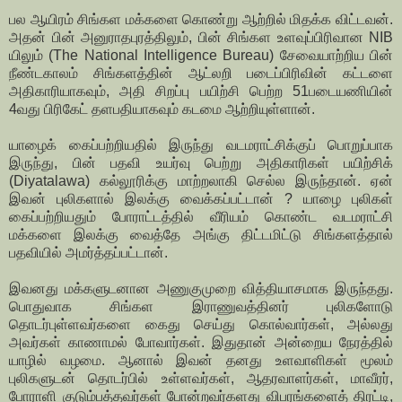
பல ஆயிரம் சிங்கள மக்களை கொண்று ஆற்றில் மிதக்க விட்டவன்.
அதன் பின் அனுராதபுரத்திலும், பின் சிங்கள உளவுப்பிரிவான NIB
யிலும் (The National Intelligence Bureau) சேவையாற்றிய பின்
நீண்டகாலம் சிங்களத்தின் ஆட்லறி படைப்பிரிவின் கட்டளை
அதிகாரியாகவும், அதி சிறப்பு பயிற்சி பெற்ற 51படையணியின்
4வது பிரிகேட் தளபதியாகவும் கடமை ஆற்றியுள்ளான்.
யாழைக் கைப்பற்றியதில் இருந்து வடமராட்சிக்குப் பொறுப்பாக
இருந்து, பின் பதவி உயர்வு பெற்று அதிகாரிகள் பயிற்சிக்
(Diyatalawa) கல்லூரிக்கு மாற்றலாகி செல்ல இருந்தான். ஏன்
இவன் புலிகளால் இலக்கு வைக்கப்பட்டான் ? யாழை புலிகள்
கைப்பற்றியதும் போராட்டத்தில் வீரியம் கொண்ட வடமராட்சி
மக்களை இலக்கு வைத்தே அங்கு திட்டமிட்டு சிங்களத்தால்
பதவியில் அமர்த்தப்பட்டான்.
இவனது மக்களுடனான அணுகுமுறை வித்தியாசமாக இருந்தது.
பொதுவாக சிங்கள இராணுவத்தினர் புலிகளோடு
தொடர்புள்ளவர்களை கைது செய்து கொல்வார்கள், அல்லது
அவர்கள் காணாமல் போவார்கள். இதுதான் அன்றைய நேரத்தில்
யாழில் வழமை. ஆனால் இவன் தனது உளவாளிகள் மூலம்
புலிகளுடன் தொடர்பில் உள்ளவர்கள், ஆதரவாளர்கள், மாவீரர்,
போராளி குடும்பத்தவர்கள் போன்றவர்களது விபரங்களைத் திரட்டி,