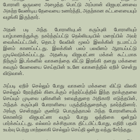
போராளி ஒருவரை அழைத்த பொட்டு அம்மான் விஜயரட்ணவை
அகற்ற வேண்டிய தேவையை உணர்த்தி, அதற்கான கட்டளையையும்
வழங்கி இருந்தார்.
அதன் படி அந்த போராளியுடன் கரும்புலி போராளியும்
யாழ்பாணத்துக்கு நகர்த்தப்பட்டு நெல்லியடியில் மறைப்பில் அவர்
வைக்கப்பட்டபின், தொடர் வேவின் மூலம் இலக்கின் நடமாட்டம்
இனம் காணப்பட்டது. இலக்கின் பலம் பலவீனம் ஆராயப்பட்டு
முடிவெடுக்கப்பட்டது. அதன்படி விஜயரட்ண மக்கள் கூட்டமாக
நிற்கும் இடங்களில் வாகனத்தை விட்டு இறங்கி தனது மக்களை
கவரும் வேலையை செய்தபின் உடனே வாகனத்தில் ஏறிச் சென்று
விடுவான்.
அப்படி ஏறிச் செல்லும் போது வாகனம் மக்களை விட்டு விலகி
செல்லும் நேரத்தில் கிடைக்கும் சந்தர்ப்பத்தில் இந்த தாக்குதலை
செய்யும் முடிவை புலிகளின் உளவுத்துறை அதிகாரி எடுத்தபின்,
அந்தக் கரும்புலி போராளியை பருத்தித்துறைக்கு நகர்த்தினார்.
அங்கு சென்றதும் குண்டு பொருத்தாமல் அந்த போராளியைக்
கொண்டு விஜயரட்ண வரும் போது ஒத்திகை ஒன்றும்
பார்க்கப்பட்டது. எல்லாம் கச்சிதமாக திட்டமிட்டபோது, எதிரி பதவி
உயர்வு பெற்று மாற்றலாகி செல்லும் செய்தி ஒன்று வந்து சேர்ந்தது.