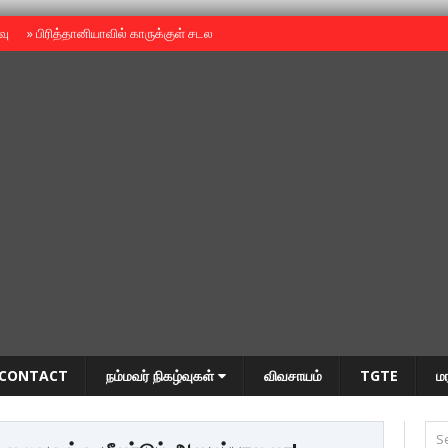
ைவு
»
பிரித்தானியாவில் காருக்குள் சடலம் -தமிழருடையதா ?
»
தியாகதீபம் அன்னை
CONTACT
நம்மவர் நிகழ்வுகள்
விவசாயம்
TGTE
ம