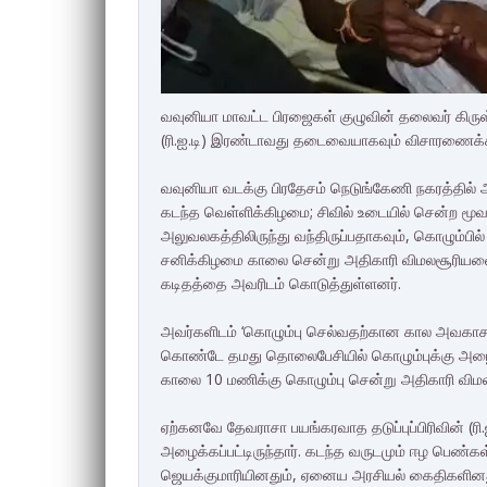
வவுனியா மாவட்ட பிரஜைகள் குழுவின் தலைவர் கிருஸ
(ரி.ஐ.டி) இரண்டாவது தடைவையாகவும் விசாரணைக்க
வவுனியா வடக்கு பிரதேசம் நெடுங்கேணி நகரத்தில்
கடந்த வெள்ளிக்கிழமை; சிவில் உடையில் சென்ற மூவர்
அலுவலகத்திலிருந்து வந்திருப்பதாகவும், கொழும்பில் 
சனிக்கிழமை காலை சென்று அதிகாரி விமலசூரியவை 
கடிதத்தை அவரிடம் கொடுத்துள்ளனர்.
அவர்களிடம் ‘கொழும்பு செல்வதற்கான கால அவகாசம்
கொண்டே தமது தொலைபேசியில் கொழும்புக்கு அழைப்
காலை 10 மணிக்கு கொழும்பு சென்று அதிகாரி விமலச
ஏற்கனவே தேவராசா பயங்கரவாத தடுப்புப்பிரிவின் (ரி.
அழைக்கப்பட்டிருந்தார். கடந்த வருடமும் ஈழ பெண்கள
ஜெயக்குமாரியினதும், ஏனைய அரசியல் கைதிகளினதும