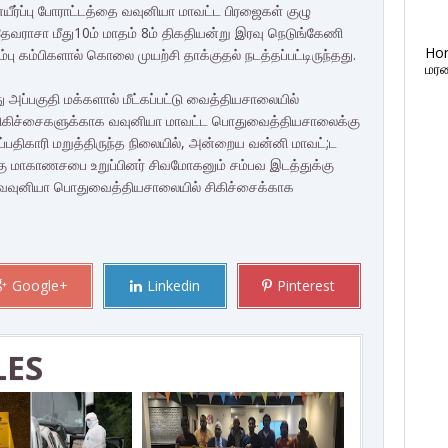
ர்ப்பு போராட்டத்தை வவுனியா மாவட்ட பிரஜைகள் குழு
.தேவராசா மீது10ம் மாதம் 8ம் திகதியன்று இரவு நெடுங்கேணி
Ho
ு கம்பிகளால் கொலை முயற்சி தாக்குதல் நடத்தப்பட்டிருந்தது.
மரண
து அப்பகுதி மக்களால் மீட்கப்பட்டு வைத்தியசாலையில்
ிக சிகிச்சைகளுக்காக வவுனியா மாவட்ட பொதுவைத்தியசாலைக்கு
திகாரி மறுத்திருந்த நிலையில், அன்றைய வன்னி மாவட்;ட
்கு மாகாணசபை உறுப்பினர் சிவமோகனும் சம்பவ இடத்துக்கு
 வவுனியா பொதுவைத்தியசாலையில் சிகிச்சைக்காக
Google+
Linkedin
Pinterest
LES