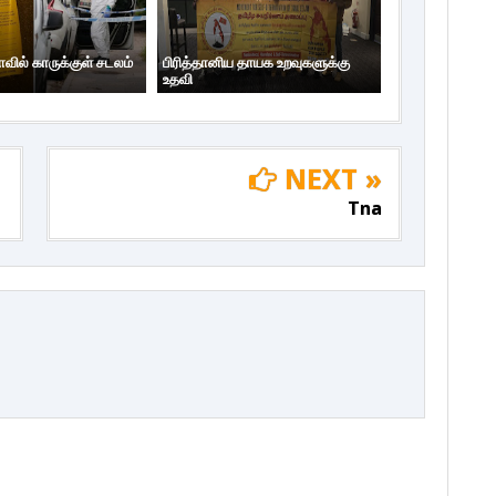
ாவில் காருக்குள் சடலம்
பிரித்தானிய தாயக உறவுகளுக்கு
உதவி
NEXT »
Tna