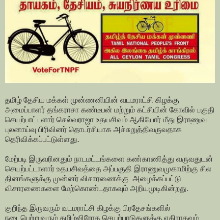
தமிழ் தேசிய மக்கள் முன்ணனியின் வடமராட்சி கிழக்கு
அமைப்பாளர் தங்கராசா கண்டீபன் மற்றும் கட்சியின் கோவில் பகுதி
செயற்பாட்டளார் செல்வராஜா உதயசிவம் ஆகியோர் மீது இராணுவ
புலனாய்வு பிரிவினர் தொடர்சியாக அச்சுறுத்திவருவதாக
தெரிவிக்கப்பட்டுள்ளது.
மேற்படி இருவரினதும் நாடமட்டங்களை கண்காணித்து வருவதுடன்
செயற்பட்டாளார் உதயசிவத்தை அப்பகுதி இராணுவமுகாமிற்கு சில
தினங்களுக்கு முன்னர் விசாரணைக்கு அழைக்கப்பட்டு
விசாரணைகளை மேற்கொண்டதாகவும் அறியமுடிகின்றது.
குறிந்த இருவரும் வடமராட்சி கிழக்கு பிரதேசங்களில்
நடைபெற்றுவரும் தமிழ்விரோத செயற்பாடுகளுக்கு எதிராகவும்