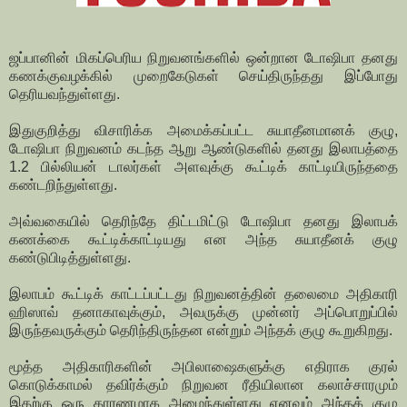
ஜப்பானின் மிகப்பெரிய நிறுவனங்களில் ஒன்றான டோஷிபா தனது
கணக்குவழக்கில் முறைகேடுகள் செய்திருந்தது இப்போது
தெரியவந்துள்ளது.
இதுகுறித்து விசாரிக்க அமைக்கப்பட்ட சுயாதீனமானக் குழு,
டோஷிபா நிறுவனம் கடந்த ஆறு ஆண்டுகளில் தனது இலாபத்தை
1.2 பில்லியன் டாலர்கள் அளவுக்கு கூட்டிக் காட்டியிருந்ததை
கண்டறிந்துள்ளது.
அவ்வகையில் தெரிந்தே திட்டமிட்டு டோஷிபா தனது இலாபக்
கணக்கை கூட்டிக்காட்டியது என அந்த சுயாதீனக் குழு
கண்டுபிடித்துள்ளது.
இலாபம் கூட்டிக் காட்டப்பட்டது நிறுவனத்தின் தலைமை அதிகாரி
ஹிஸாவ் தனாகாவுக்கும், அவருக்கு முன்னர் அப்பொறுப்பில்
இருந்தவருக்கும் தெரிந்திருந்தன என்றும் அந்தக் குழு கூறுகிறது.
மூத்த அதிகாரிகளின் அபிலாஷைகளுக்கு எதிராக குரல்
கொடுக்காமல் தவிர்க்கும் நிறுவன ரீதியிலான கலாச்சாரமும்
இதற்கு ஒரு காரணமாக அமைந்துள்ளது எனவும் அந்தக் குழு