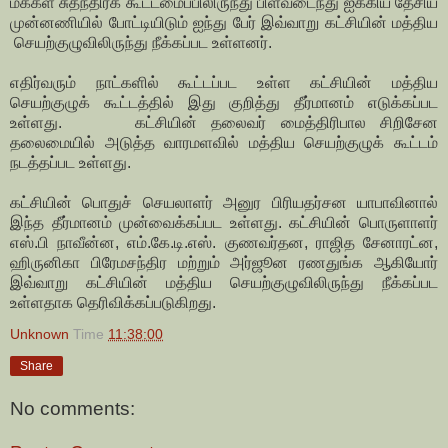
மக்கள் சுதந்திரக் கூட்டமைப்பிலிருந்து பிளவடைந்து ஐக்கிய தேசிய
முன்னணியில் போட்டியிடும் ஐந்து பேர் இவ்வாறு கட்சியின் மத்திய
செயற்குழுவிலிருந்து நீக்கப்பட உள்ளனர்.
எதிர்வரும் நாட்களில் கூட்டப்பட உள்ள கட்சியின் மத்திய
செயற்குழுக் கூட்டத்தில் இது குறித்து தீர்மானம் எடுக்கப்பட
உள்ளது. கட்சியின் தலைவர் மைத்திரிபால சிறிசேன
தலைமையில் அடுத்த வாரமளவில் மத்திய செயற்குழுக் கூட்டம்
நடத்தப்பட உள்ளது.
கட்சியின் பொதுச் செயலாளர் அனுர பிரியதர்சன யாபாவினால்
இந்த தீர்மானம் முன்வைக்கப்பட உள்ளது. கட்சியின் பொருளாளர்
எஸ்.பி நாவீன்ன, எம்.கே.டி.எஸ். குணவர்தன, ராஜித சேனாரட்ன,
ஹிருனிகா பிரேமசந்திர மற்றும் அர்ஜூன ரணதுங்க ஆகியோர்
இவ்வாறு கட்சியின் மத்திய செயற்குழுவிலிருந்து நீக்கப்பட
உள்ளதாக தெரிவிக்கப்படுகிறது.
Unknown
Time
11:38:00
Share
No comments: