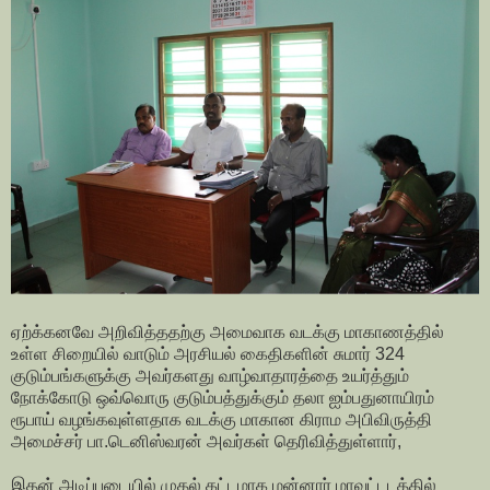
ஏற்க்கனவே அறிவித்ததற்கு அமைவாக வடக்கு மாகாணத்தில்
உள்ள சிறையில் வாடும் அரசியல் கைதிகளின் சுமார் 324
குடும்பங்களுக்கு அவர்களது வாழ்வாதாரத்தை உயர்த்தும்
நோக்கோடு ஒவ்வொரு குடும்பத்துக்கும் தலா ஐம்பதுனாயிரம்
ரூபாய் வழங்கவுள்ளதாக வடக்கு மாகான கிராம அபிவிருத்தி
அமைச்சர் பா.டெனிஸ்வரன் அவர்கள் தெரிவித்துள்ளார்,
இதன் அடிப்படையில் முதல் கட்டமாக மன்னார் மாவட்டடத்தில்