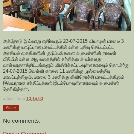
அத்தோடு இவ்வாறு எதிர்வரும் 23-07-2015 வியாழன் மாலை 3
மணிக்கு யாழ்ப்பான மாவட்டத்தில் உள்ள பதிவு செய்யப்பட்ட
அரசியல் கைதிகளின் குடும்பங்களை அமைச்சரின் நாவலர்
வீதியில் உள்ள அலுவலகத்தில் சந்தித்து அவர்களது
வாள்வாதாரத்திட்டங்களும் பரிசீலிக்கப்படவுள்ளதாகவும் தொடர்ந்து
24-07-2015 வெள்ளி காலை 11 மணிக்கு முல்லைத்தீவு
மாவட்டத்திலும், மாலை 3 மணிக்கு கிளிநொச்சி மாவட்டத்திலும்
இவ்வாறான சந்திப்புக்கள் இடம்பெறவுள்ளதாகவும் அமைச்சர்
தெரிவித்தார்.
admin
Time
10:15:00
Share
No comments:
Post a Comment