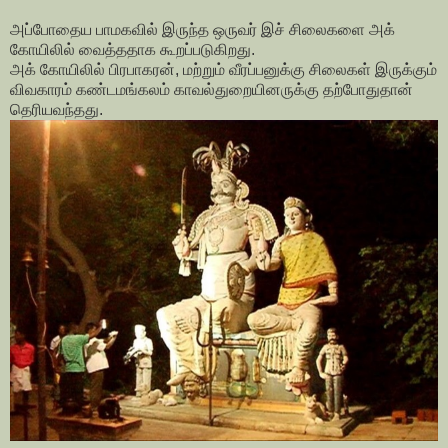
அப்போதைய பாமகவில் இருந்த ஒருவர் இச் சிலைகளை அக்
கோயிலில் வைத்ததாக கூறப்படுகிறது.
அக் கோயிலில் பிரபாகரன், மற்றும் வீரப்பனுக்கு சிலைகள் இருக்கும்
விவகாரம் கண்டமங்கலம் காவல்துறையினருக்கு தற்போதுதான்
தெரியவந்தது.