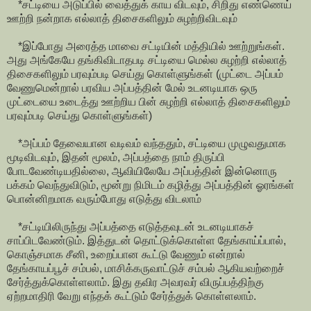
*சட்டியை அடுப்பில் வைத்துக் காய விடவும், சிறிது எண்ணெய்
ஊற்றி நன்றாக எல்லாத் திசைகளிலும் சுழற்றிவிடவும்
*இப்போது அரைத்த மாவை சட்டியின் மத்தியில் ஊற்றுங்கள்.
அது அங்கேயே தங்கிவிடாதபடி சட்டியை மெல்ல சுழற்றி எல்லாத்
திசைகளிலும் பரவும்படி செய்து கொள்ளுங்கள் (முட்டை அப்பம்
வேணுமென்றால் பரவிய அப்பத்தின் மேல் உடனடியாக ஒரு
முட்டையை உடைத்து ஊற்றிய பின் சுழற்றி எல்லாத் திசைகளிலும்
பரவும்படி செய்து கொள்ளுங்கள்)
*அப்பம் தேவையான வடிவம் வந்ததும், சட்டியை முழுவதுமாக
மூடிவிடவும், இதன் மூலம், அப்பத்தை நாம் திருப்பி
போடவேண்டியதில்லை, ஆவியிலேயே அப்பத்தின் இன்னொரு
பக்கம் வெந்துவிடும், மூன்று நிமிடம் கழித்து அப்பத்தின் ஓரங்கள்
பொன்னிறமாக வரும்போது எடுத்து விடலாம்
*சட்டியிலிருந்து அப்பத்தை எடுத்தவுடன் உடனடியாகச்
சாப்பிடவேண்டும். இத்துடன் தொட்டுக்கொள்ள தேங்காய்ப்பால்,
கொஞ்சமாக சீனி, உறைப்பான கூட்டு வேணும் என்றால்
தேங்காயப்பூச் சம்பல், மாசிக்கருவாட்டுச் சம்பல் ஆகியவற்றைச்
சேர்த்துக்கொள்ளலாம். இது தவிர அவரவர் விருப்பத்திற்கு
ஏற்றமாதிரி வேறு எந்தக் கூட்டும் சேர்த்துக் கொள்ளலாம்.