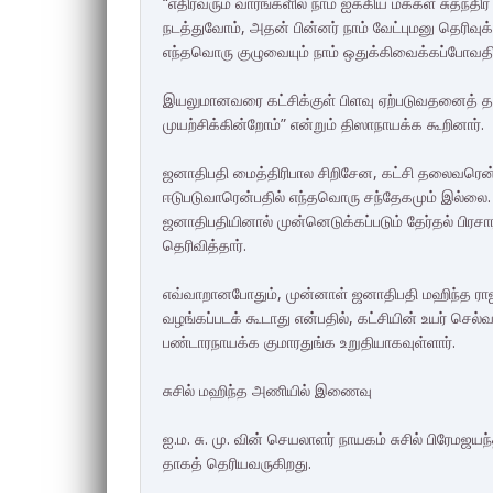
“எதிர்வரும் வாரங்களில் நாம் ஐக்கிய மக்கள் சுதந்
நடத்துவோம், அதன் பின்னர் நாம் வேட்புமனு தெரிவு
எந்தவொரு குழுவையும் நாம் ஒதுக்கிவைக்கப்போவத
இயலுமானவரை கட்சிக்குள் பிளவு ஏற்படுவதனைத் தவி
முயற்சிக்கின்றோம்” என்றும் திஸாநாயக்க கூறினார்.
ஜனாதிபதி மைத்திரிபால சிறிசேன, கட்சி தலைவரென்
ஈடுபடுவாரென்பதில் எந்தவொரு சந்தேகமும் இல்லை. 
ஜனாதிபதியினால் முன்னெடுக்கப்படும் தேர்தல் பிரசா
தெரிவித்தார்.
எவ்வாறானபோதும், முன்னாள் ஜனாதிபதி மஹிந்த ராஜப
வழங்கப்படக் கூடாது என்பதில், கட்சியின் உயர் செ
பண்டாரநாயக்க குமாரதுங்க உறுதியாகவுள்ளார்.
சுசில் மஹிந்த அணியில் இணைவு
ஐ.ம. சு. மு. வின் செயலாளர் நாயகம் சுசில் பிரே
தாகத் தெரியவருகிறது.