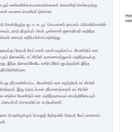
கு பெரும் எண்ணிக்கையானவர்களைக் கொண்டு செல்வதற்கு
ரங்கள் கவலை வெளியிட்டுள்ளன.
Ho
மரண
ு சென்றிருந்த ஐ. ம. சு. மு. செயலாளர் நாயகம் அமெரிக்காவில்
கவும், நாடு திரும்பும் அவர் முன்னாள் ஜனாதிபதி மஹிந்த
ார் எனவும் எதிர்பார்க்கப்படுகிறது.
்ஷவுக்கு பிரதமர் வேட்பாளர் பதவி வழங்கப்பட வேண்டும் என
ூறிவரும் நிலையில், கட்சியின் தலைமைத்துவம் மஹிந்தவுக்கு
ிறது. இந்த நிலையிலேயே சுசில் பிரேம் ஜயந்தவின் இந்த
ிப்பிடுகின்றன.
பது தீர்மானிக்கப்பட வேண்டும் என சுதந்திரக் கட்சியின்
ிவித்தார். இது தொடர்பான தீர்மானத்தைக் கட்சியின்
ே எடுக்க வேண்டும் என மஹிந்தவையும் மைத்திரியையும்
அமைச்சர் செனவிரட்ன கூறியுள்ளார்.
நடைபெறவிருக்கும் பொதுத் தேர்தலில் பிரதமர் வேட்பாளராகப்
ார்.