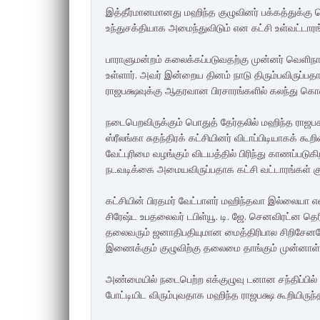
இத்தீர்மானமானது மஹிந்த குழுவினர் பக்கத்துக்
உந்துசக்தியாக அமைந்துவிடும் என கட்சி உள்வட்டா
பாராளுமன்றம் கலைக்கப்படுவதற்கு முன்னர் வெளிநாட
உள்ளார். அவர் இன்றைய தினம் நாடு திரும்பவிருப்பதா
ராஜபக்ஷவுக்கு ஆதரவான பிரசாரங்களில் கலந்து கொள்வ
நடைபெறவிருக்கும் பொதுத் தேர்தலில் மஹிந்த ராஜபக
ஸ்ரீலங்கா சுதந்திரக் கட்சியினர் விடாப்பிடியாகக் க
வேட்புரிமை வழங்கும் விடயத்தில் பிரிந்து காணப்படுக
நடவடிக்கை அமையவிருப்பதாக கட்சி வட்டாரங்கள் குற
கட்சியின் பிரதமர் வேட்பாளர் மஹிந்தவா இல்லையா என்
சிரேஷ்ட உபதலைவர் டபிள்யூ. டி. ஜே. செனவிரட்ன தெர
தலைவரும் ஜனாதிபதியுமான மைத்திரிபால சிறிசேனவ
இணைக்கும் குழுவிற்கு தலைமை தாங்கும் முன்னாள் 
அண்மையில் நடைபெற்ற எக்குழுவு டனான சந்திப்பில் 
போட்டியிட விரும்புவதாக மஹிந்த ராஜபக்ஷ கூறியிருந்த