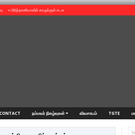
ைவு
»
பிரித்தானியாவில் காருக்குள் சடலம் -தமிழருடையதா ?
»
தியாகதீபம் அன்னை
CONTACT
நம்மவர் நிகழ்வுகள்
விவசாயம்
TGTE
ம