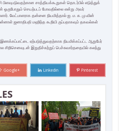
சி பிளவுபடுவதற்கான சாத்தியக்கூறுகள் தொடர்பில் எடுத்துக்
தான் ஒருபோதும் செயற்படப் போவதில்லை என்று அவர்
ார். வேட்பாளராக தன்னை நியமித்தால் ஐ. ம. சு. மு.வின்
முன்னாள் ஜனாதிபதி மஹிந்த கூறியி ருப்பதாகவும் தகவல்கள்
 இணக்கப்பாட்டை ஏற்படுத்துவதற்காக நியமிக்கப்பட்ட ஆறுபேர்
ிறிசெனவுடன் இறுதிச்சுற்றுப் பெச்சுவார்ததையில் கலந்து
Google+
Linkedin
Pinterest
LES