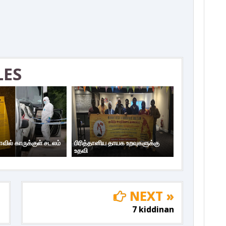
o
r
+
i
e
k
n
s
t
LES
ாவில் காருக்குள் சடலம்
பிரித்தானிய தாயக உறவுகளுக்கு
உதவி
NEXT »
7 kiddinan