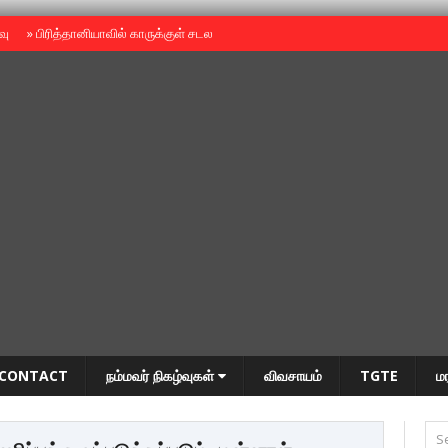
ைவு
»
பிரித்தானியாவில் காருக்குள் சடலம் -தமிழருடையதா ?
»
தியாகதீபம் அன்னை
CONTACT
நம்மவர் நிகழ்வுகள்
விவசாயம்
TGTE
ம