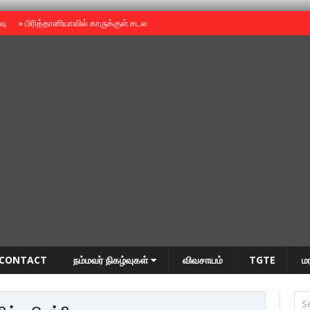
ைவு
»
பிரித்தானியாவில் காருக்குள் சடலம் -தமிழருடையதா ?
»
தியாகதீபம் அன்னை
CONTACT
நம்மவர் நிகழ்வுகள்
விவசாயம்
TGTE
ம