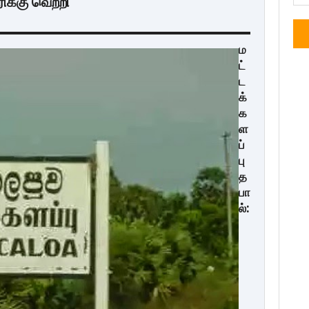
ரிக்கு வெற்றி
ம
ட்
ட
க்
க
ள
ப்
பு
த
பா
ல்: