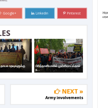
Ho
Google+
Linkedin
Pinterest
மரண
LES
ய தாயக உறவுகளுக்கு
பிரித்தானியாவில் முள்ளிவாய்க்கால்
ந...
NEXT »
Army involvements