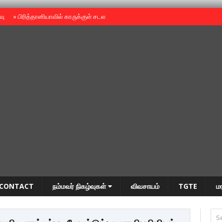
ைவு
»
பிரித்தானியாவில் காருக்குள் சடலம் -தமிழருடையதா ?
»
தியாகதீபம் அன்னை
CONTACT
நம்மவர் நிகழ்வுகள்
விவசாயம்
TGTE
ம