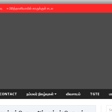
ைவு
»
பிரித்தானியாவில் காருக்குள் சடலம் -தமிழருடையதா ?
»
தியாகதீபம் அன்னை
CONTACT
நம்மவர் நிகழ்வுகள்
விவசாயம்
TGTE
ம