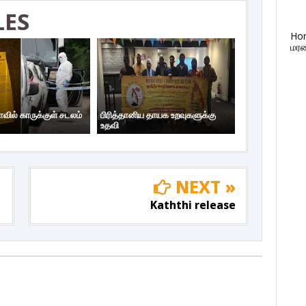
LES
Ho
மரண
ாவில் காருக்குள் சடலம்
பிரித்தானிய தாயக உறவுகளுக்கு
உதவி
NEXT »
Kaththi release