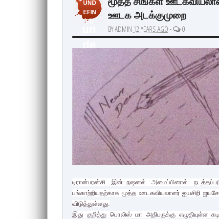
மூத்த சிங்கள ஊடகவியலாள
UND
ஊடக அடக்குமுறை
EFIN
ED
un
BY ADMIN
12 YEARS AGO
-
0
de
fin
ed
டிரான்பரன்சி இன்டநஷனல் அமைப்பினால் நடத்தப்படு
பங்காற்றியதற்காக மூத்த ஊடகவியலாளர் ஐயசிறி ஜயசேக
விடுத்துள்ளது.
இது குறித்து பொலிஸ் மா அதிபருக்கு எழுதியுள்ள 