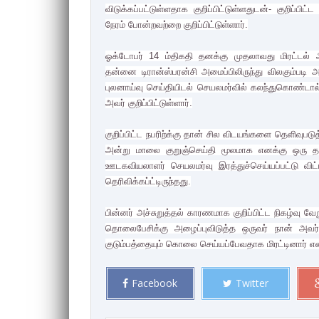
விடுக்கப்பட்டுள்ளதாக குறிப்பிட்டுள்ளதுடன்- குறிப்
நேரம் போன்றவற்றை குறிப்பிட்டுள்ளார்.
ஓக்டோபர் 14 ம்திகதி தனக்கு முதலாவது மிரட்டல் அ
தன்னை டிரான்ஸ்பரன்சி அமைப்பிலிருந்து விலகும்படி அழ
புலனாய்வு செய்தியிடல் செயலமர்வில் கலந்துகொண்டால
அவர் குறிப்பிட்டுள்ளார்.
குறிப்பிட்ட நபரிற்க்கு தான் சில விடயங்களை தெளிவு
அன்று மாலை குறுஞ்செய்தி மூலமாக எனக்கு ஒரு தகவ
ஊடகவியலாளர் செயலமர்வு இரத்துச்செய்யப்பட்டு விட
தெரிவிக்கப்ட்டிருந்தது.
பின்னர் அச்சுறுத்தல் காரணமாக குறிப்பிட்ட நிகழ்வு
தொலைபேசிக்கு அழைப்புவிடுத்த ஒருவர் நான் அவ
குடும்பத்தையும் கொலை செய்யப்பேவதாக மிரட்டினார் என 
Facebook
Twitter