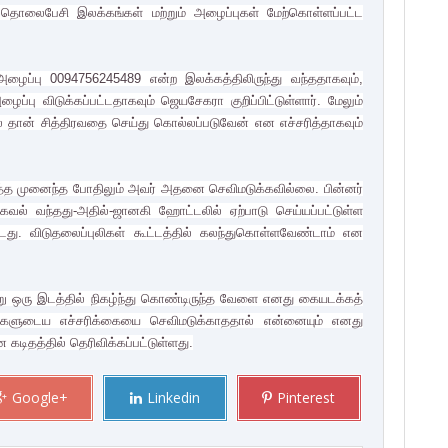
பிட்ட தொலைபேசி இலக்கங்கள் மற்றும் அழைப்புகள் மேற்கொள்ளப்பட்ட
ழைப்பு 0094756245489 என்ற இலக்கத்திலிருந்து வந்ததாகவும்,
ைப்பு விடுக்கப்பட்டதாகவும் ஜெயசேகரா குறிப்பிட்டுள்ளார். மேலும்
் தான் சித்திரவதை செய்து கொல்லப்படுவேன் என எச்சரித்தாகவும்
படுத்த முனைந்த போதிலும் அவர் அதனை செவிமடுக்கவில்லை. பின்னர்
ல் வந்தது-அதில்-ஜானகி ஹோட்டலில் ஏற்பாடு செய்யப்பட்டுள்ள
்டது. விடுதலைப்புலிகள் கூட்டத்தில் கலந்துகொள்ளவேண்டாம் என
 வேறு ஒரு இடத்தில் நிகழ்ந்து கொண்டிருந்த வேளை எனது கையடக்கத்
ர்களுடைய எச்சரிக்கையை செவிமடுக்காததால் என்னையும் எனது
கடிதத்தில் தெரிவிக்கப்பட்டுள்ளது.
Google+
Linkedin
Pinterest