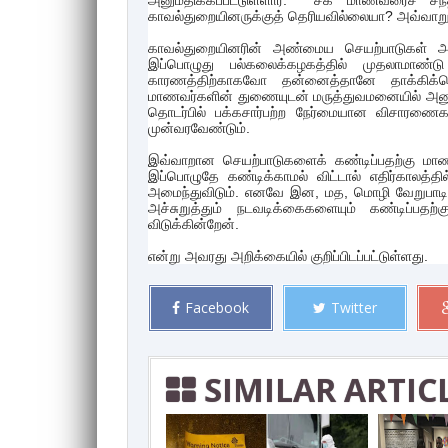
அனுமதிக்கப்பட்டுள்ளார். சக மாணவரைச் சந்
காவல்துறையினருக்குத் தெரியவில்லையா? அவ்வாறு
காவல்துறையினரின் அண்மைய செயற்பாடுகள் அனை
இப்பொழுது பல்கலைக்கழகத்தில் முதலாமாண்டு
காரணத்திற்காகவோ தன்னைத்தானே தாக்கிக்கொ
மாணவர்களின் துணையுடன் மருத்துவமனையில் அனுமதிக
தொடர்பில் பக்கசார்பற்ற நேர்மையான விசாரண
முன்வரவேண்டும்.
இவ்வாறான செயற்பாடுகளைக் கண்டிப்பதற்கு மா
இப்பொழுதே கண்டிக்காமல் விட்டால் எதிர்காலத்
அமைந்துவிடும். எனவே இன, மத, மொழி வேறுபாடின
அச்சுறுத்தும் நடவடிக்கைகளையும் கண்டிப்பத
விடுக்கின்றேன்.
என்று அவரது அறிக்கையில் குறிப்பிடப்பட்டுள்ளது.
Facebook
Twitter
SIMILAR ARTIC