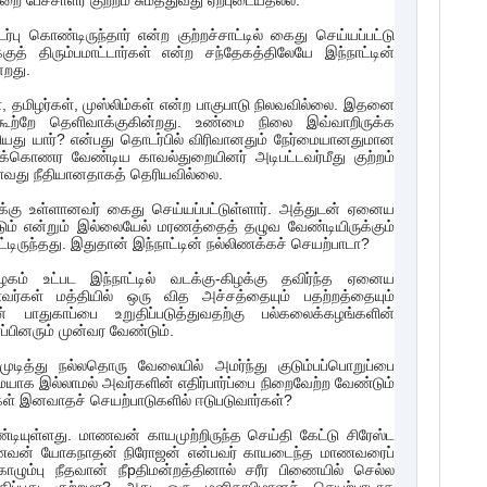
 பேச்சாளர் குற்றம் சுமத்துவது ஏற்புடையதல்ல.
 கொண்டிருந்தார் என்ற குற்றச்சாட்டில் கைது செய்யப்பட்டு
்குத் திரும்பமாட்டார்கள் என்ற சந்தேகத்திலேயே இந்நாட்டின்
்றது.
, தமிழர்கள், முஸ்லிம்கள் என்ற பாகுபாடு நிலவவில்லை. இதனை
கூற்றே தெளிவாக்குகின்றது. உண்மை நிலை இவ்வாறிருக்க
யது யார்? என்பது தொடர்பில் விரிவானதும் நேர்மையானதுமான
ணர வேண்டிய காவல்துறையினர் அடிபட்டவர்மீது குற்றம்
வது நீதியானதாகத் தெரியவில்லை.
க்கு உள்ளானவர் கைது செய்யப்பட்டுள்ளார். அத்துடன் ஏனைய
் என்றும் இல்லையேல் மரணத்தைத் தழுவ வேண்டியிருக்கும்
பட்டிருந்தது. இதுதான் இந்நாட்டின் நல்லிணக்கச் செயற்பாடா?
ம் உட்பட இந்நாட்டில் வடக்கு-கிழக்கு தவிர்ந்த ஏனைய
வர்கள் மத்தியில் ஒரு வித அச்சத்தையும் பதற்றத்தையும்
் பாதுகாப்பை உறுதிப்படுத்துவதற்கு பல்கலைக்கழங்களின்
ரப்பினரும் முன்வர வேண்டும்.
 முடித்து நல்லதொரு வேலையில் அமர்ந்து குடும்பப்பொறுப்பை
ையாக இல்லாமல் அவர்களின் எதிர்பார்ப்பை நிறைவேற்ற வேண்டும்
கள் இனவாதச் செயற்பாடுகளில் ஈடுபடுவார்கள்?
்டியுள்ளது. மாணவன் காயமுற்றிருந்த செய்தி கேட்டு சிரேஸ்ட
ாணவன் யோகநாதன் நிரோஜன் என்பவர் காயடைந்த மாணவரைப்
ொழும்பு நீதவான் நீpதிமன்றத்தினால் சரீர பிணையில் செல்ல