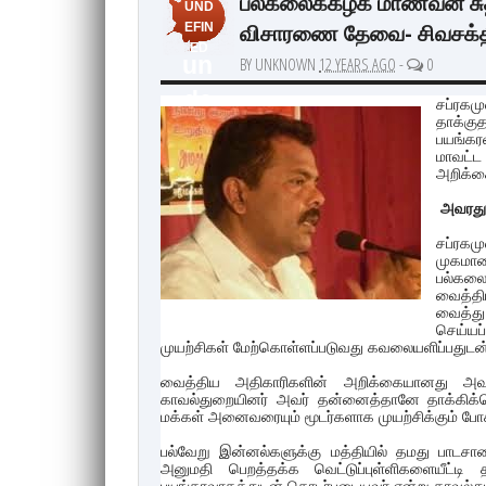
பல்கலைக்கழக மாணவன் சுதர்
UND
விசாரணை தேவை- சிவசக்
EFIN
ED
un
BY UNKNOWN
12 YEARS AGO
-
0
de
சப்ரக
தாக்க
fin
பயங்கர
மாவட்
ed
அறிக்க
அவரது 
சப்ரகம
முகமா
பல்கல
வைத்தி
வைத்து 
செய்யப
முயற்சிகள் மேற்கொள்ளப்படுவது கவலையளிப்பதுடன்
வைத்திய அதிகாரிகளின் அறிக்கையானது அவர்
காவல்துறையினர் அவர் தன்னைத்தானே தாக்கிக்கொ
மக்கள் அனைவரையும் மூடர்களாக முயற்சிக்கும் போக
பல்வேறு இன்னல்களுக்கு மத்தியில் தமது பாடசா
அனுமதி பெறத்தக்க வெட்டுப்புள்ளிகளையீட்ட