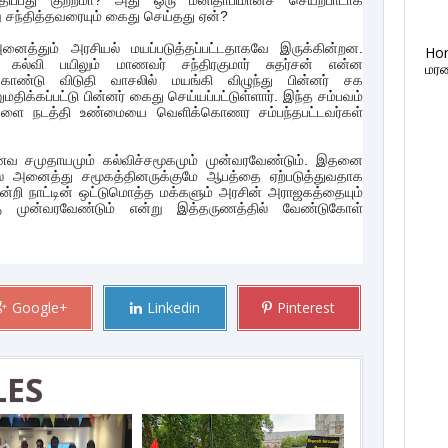
திப்பது குற்றமா? அது ஒரு மனிதாபிமானச் செயற்பாடாக
 சந்தித்தவரையும் கைது செய்தது ஏன்?
த்தும் அரசியல் மயப்படுத்தப்பட்டதாகவே இருக்கின்றன.
Ho
 கல்வி பயிலும் மாணவர் சந்திரகுமார் சுதர்சன் என்ன
மரண
ண்டு விடுதி வாசலில் மயங்கி விழுந்து பின்னர் சக
்கப்பட்டு பின்னர் கைது செய்யப்பட்டுள்ளார். இந்த சம்பவம்
ைகளை நடத்தி உண்மையை வெளிக்கொணர சம்பந்தபட்டவர்கள்
ணவ சமுதாயமும் கல்விச்சமூகமும் முன்வரவேண்டும். இதனை
தில் அனைத்து சமூகத்தினருக்குமே ஆபத்தை ஏற்படுத்துவதாக
்றி நாட்டின் ஒட்டுமொத்த மக்களும் அரசின் அராஜகத்தையும்
ற்கு முன்வரவேண்டும் என்று இத்தருணத்தில் வேண்டுகோள்
Google+
Linkedin
Pinterest
LES