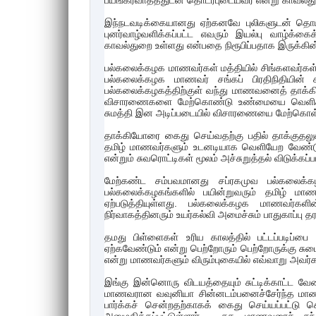
பயங்கரவாதத்துடன் தொடர்புடையவர் என்று காவல்துறை
இந்நடவடிக்கையானது ஏற்கனவே புலிகளுடன் தொடர்பு
புனர்வாழ்வளிக்கப்பட்ட எவரும் இயல்பு வாழ்க்கைக
காவல்துறை உள்ளது என்பதை நிரூபிப்பதாக இருக்கின
பல்கலைக்கழக மாணவர்கள் மத்தியில் சிங்களவர்கள்
பல்கலைக்கழக மாணவர் சங்கப் பிரதிநிதியின் 
பல்கலைக்கழகத்திற்குள் வந்து மாணவனைத் தாக்கி
விசாரணைகளை மேற்கொண்டு உண்மையை வெளிக்கொ
சுமத்தி இன அடிப்படையில் விசாரணையை மேற்கொள்
தாக்கியோரை கைது செய்வதற்கு பதில் தாக்குதலு
தமிழ் மாணவர்களும் உடனடியாக வெளியேற வேண்டும
என்றும் சுவரொட்டிகள் மூலம் அச்சுறுத்தல் விடுக்கப்
மேற்கண்ட சம்பவமானது சப்ரகமுவ பல்கலைக்கழக
பல்கலைக்கழகங்களில் பயின்றுவரும் தமிழ் மாண
ஏற்படுத்தியுள்ளது. பல்கலைக்கழக மாணவர்களின
நிர்வாகத்தினரும் உயர்கல்வி அமைச்சும் பாதுகாப்பு த
தமது பிள்ளைகள் உரிய காலத்தில் பட்டப்படிப்பை
ஏற்கவேண்டும் என்று பெற்றோரும் பெற்றோருக்கு சும
என்று மாணவர்களும் விரும்புகையில் எவ்வாறு அவர்
இங்கு இன்னொரு விடயத்தையும் சுட்டிக்காட்ட வேண
மாணவரான வவுனியா சின்னடம்பனைச்சேர்ந்த ம
பார்க்கச் சென்றதற்காகக் கைது செய்யப்பட்டு க