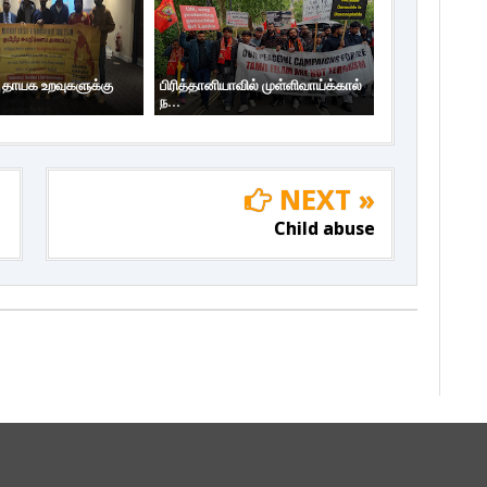
ய தாயக உறவுகளுக்கு
பிரித்தானியாவில் முள்ளிவாய்க்கால்
ந...
NEXT »
Child abuse