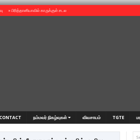
ைவு
»
பிரித்தானியாவில் காருக்குள் சடலம் -தமிழருடையதா ?
»
தியாகதீபம் அன்னை
CONTACT
நம்மவர் நிகழ்வுகள்
விவசாயம்
TGTE
ம