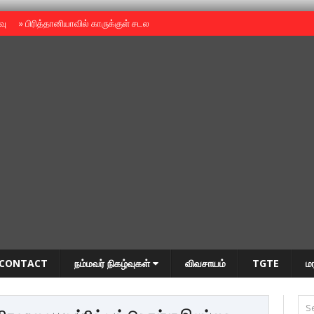
ைவு
»
பிரித்தானியாவில் காருக்குள் சடலம் -தமிழருடையதா ?
»
தியாகதீபம் அன்னை
CONTACT
நம்மவர் நிகழ்வுகள்
விவசாயம்
TGTE
ம