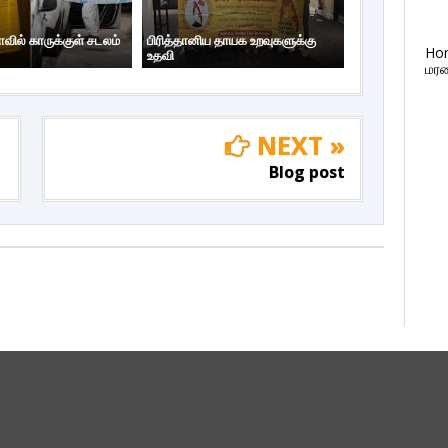
ாவில் காருக்குள் சடலம்
பிரித்தானிய தாயக உறவுகளுக்கு
Ho
உதவி
மரண
NEXT »
Blog post