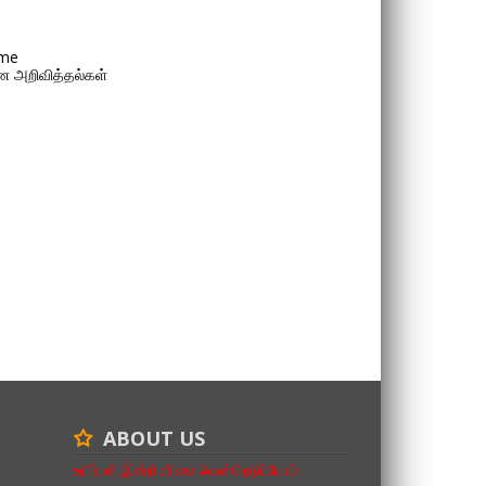
me
 அறிவித்தல்கள்
ABOUT US
உயிர்பலி இன்றி உரிமை வென்றெடுப்போம்