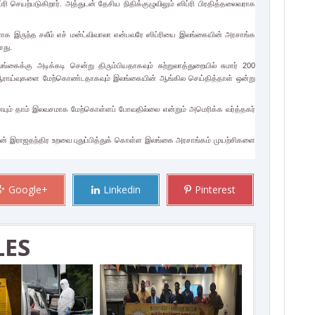
ெயற்படுகிறார். அத்துடன் தேசிய நிதிக்குழுவிலும் ஸிப்ரி பிரதித்தலைவராக
ராக இருந்த சலீம் எச் மன்ட்விவாலா என்பவரே ஸிப்ரியை இலங்கையின் அரசாங்க
ளது.
ங்கைக்கு அடிக்கடி சென்று திரும்பியதாகவும் சுற்றுலாத்துறையில் சுமார் 200
் ஆராய்வுகளை மேற்கொண்டதாகவும் இலங்கையின் ஆங்கில செய்தித்தாள் ஒன்று
ையும் தாம் இலவசமாக மேற்கொள்ளப் போவதில்லை என்றும் அமெரிக்க வர்த்தகர்
் இராஜதந்திர உறவை புதுப்பித்துக் கொள்ள இலங்கை அரசாங்கம் முயற்சிகளை
Google+
Linkedin
Pinterest
LES