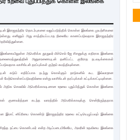
ிர உறவை புதுப்பித்துக் கொள்ள இலங்கை
ுடன் இராஜதந்திர தொடர்புகளை வலுப்படுத்திக் கொள்ள இலங்கை முயற்சிகளை
ள்ளது. எனினும் அது சாத்தியப்படாத நிலையே காணப்படுவதாக இராஜதந்திர
 தெரிவித்துள்ளன.
ங்கையிலுள்ள அமெரிக்க தூதுவர் மிச்செல் ஜே சிசனுக்கு எதிராக இலங்கை
லைமைத்துவத்தின் அனுசரணையுடன் தனிப்பட்ட குரோத நடவடிக்கைகள்
படுவதாக வாசிங்டன் தரப்புக்கள் குற்றம் சுமத்தியுள்ளன.
வுடன் கடும் எதிர்ப்பாக நடந்து கொள்ளும் நாடுகளில் கூட இவ்வாறான
் மேற்கொள்ளப்படுவதில்லை என்று வாசிங்டன் தரப்புக்கள் சுட்டிக்காட்டியுள்ளன.
ல் அதிக செலவில் அமெரிக்காவுடனான உறவை புதுப்பித்துக் கொள்ள இலங்கை
ாஸ் குணவர்த்தன கடந்த வாரத்தில் அமெரிக்காவுக்கு சென்றிருந்ததாக
ன இமாட் ஸிப்ரியை கொண்டு இராஜதந்திர உறவை கட்டியெழுப்பவும் இலங்கை
ன் சிறந்த நட்பை கொண்டவர் என்ற அடிப்படையிலேயே, அவரின் உதவியை இலங்கை