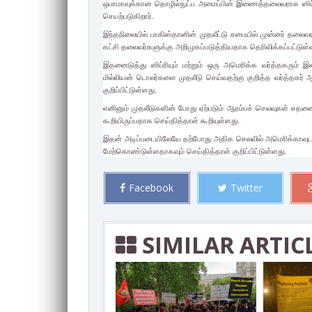
ஒபாமாவுக்கான தொழில்நுட்ப அமைப்பின் இணைத்தலைவராக ஸிப்ரி ச
செயற்படுகிறார்.
இந்தநிலையில் பாகிஸ்தானின் முதலீட்டு சபையில் முன்னர் தலைவ
கட்சி தலைவர்களுக்கு அறிமுகப்படுத்தியதாக தெரிவிக்கப்பட்டுள்
இதனைடுத்து ஸிப்ரியும் மற்றும் ஒரு அமெரிக்க வர்த்தகரும் இல
மில்லியன் டொலர்களை முதலீடு செய்வதற்கு குறித்த வர்த்தகர
குறிப்பிட்டுள்ளது.
எனினும் முதலீடுகளின் போது ஏற்படும் ஆரம்பச் செலவுகள் எதன
கூறியிருப்பதாக செய்தித்தாள் கூறியுள்ளது.
இதன் அடிப்படையிலேயே தற்போது அதிக செலவில் அமெரிக்காவுடன
மேற்கொண்டுள்ளதாகவும் செய்தித்தாள் குறிப்பிட்டுள்ளது.
Facebook
Twitter
SIMILAR ARTIC