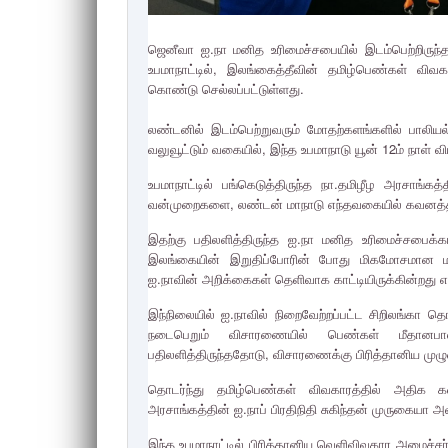
ஜெனீவா ஐ.நா மனித உரிமைச்சபையில் இடம்பெற்றிருந்
உபமாநாட்டில், இலங்கைத்தீவின் தமிழ்பெண்கள் விவக
கொண்டு செல்லப்பட்டுள்ளது.
லண்டனில் இடம்பெற்றுவரும் மோதற்களங்களில் பாலியல
வலுவூட்டும் வகையில், இந்த உபமாநாடு யூன் 12ம் நாள் வ
உபமாநாட்டில் பங்கெடுத்திருந்த நா.தமிழீழ அரசாங்கத
வன்முறைகளை, லண்டன் மாநாடு எந்தவகையில் கவனத்தில்
இதற்கு பதிலளித்திருந்த ஐ.நா மனித உரிமைச்சபைக்கான
இலங்கையின் இறுதிப்போரின் போது மிகமோசமான மனி
ஐ.நாவின் அறிக்கைகள் தெளிவாக காட்டியிருக்கின்றது எனவ
இந்நிலையில் ஐ.நாவில் நிறைவேற்றப்பட்ட சிறிலங்க
நடைபெறும் விசாரணையில் பெண்கள் மீதானபா
பதிலளித்திருந்ததோடு, விசாரணைக்கு பிரித்தானிய மு
தொடர்ந்து தமிழ்பெண்கள் விவகாரத்தில் அதிக 
அரசாங்கத்தின் ஐ.நாப் பிரதிநிதி சுகிந்தன் முருகையா அ
இந்த உபமாநாட்டில் பிரித்தானிய வெளிவிவகார அமைச்சர் 