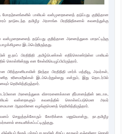
த மோதற்களங்களில் பாலியல் வன்முறைகளைத் தடுப்பது குறித்தான
ாரம் நாடுகடந்த தமிழீழ அரசாங்க பிரதிநிதிகளால் கவனத்துக்கு
் வன்முறைகளைத் தடுப்பது குறித்தான அனைத்துலக மாநாட்டிற்கு
ியாழக்கிழமை இடம்பெற்றிருந்தது.
்தின் ஐ.நாப் பிரதிநிதி ,தமிழ்பெண்கள் எதிர்கொண்டுள்ள பாலியல்
 கொள்கின்றது என கேள்வியெழுப்பியிருந்தார்.
 பிரித்தானியாவின் நிரந்தர பிரதிநிதி மார்க் மத்தியூ அவர்கள்,
த உரிமைமீறல்கள் இடம்பெற்றுள்ளது என்றும், இது தொடர்பில்
ும் தெரிவித்திருந்தார்.
ா தொடர்பிலான அனைத்துலக விசாரணைக்கான தீர்மானத்தின் ஊடாக,
லியல் வன்றைகளும் கவனத்தில் கொள்ளப்படுமென அவர்
ழுமையான ஆதரவினை வழங்குமெனத் தெரிவித்திருந்தார்.
கவனம் செலுத்தக்கோரும் கோரிக்கை மனுவொன்று, நா.தமிழீழ
வர்களால் கையளிக்கப்பட்டிருந்தது.
வில்லியம் ஹேக் மற்றும் ஐ.நாவின் சிறப்பு தூதுவர் ஏஞ்சலினா ஜொலி