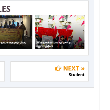
LES
ய தாயக உறவுகளுக்கு
பிரித்தானியா பாராளுமன்ற
சதுக்கத்தின...
NEXT »
Student