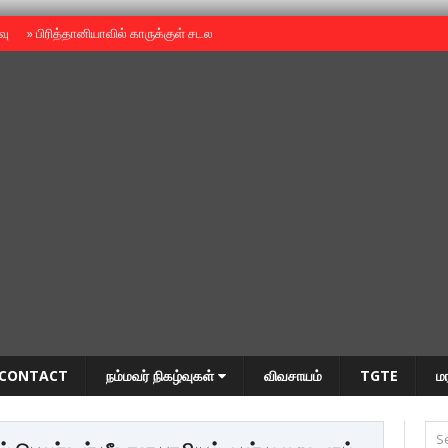
ைவு
»
பிரித்தானியாவில் காருக்குள் சடலம் -தமிழருடையதா ?
»
தியாகதீபம் அன்னை
CONTACT
நம்மவர் நிகழ்வுகள்
விவசாயம்
TGTE
ம