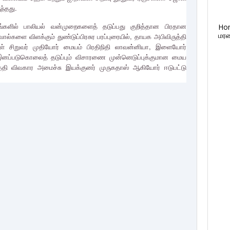
ந்தது.
களில் பாலியல் வன்முறைகளைத் தடுப்பது குறித்தான பிரதான
Ho
மரண
ால்களை விளக்கும் துண்டுப்பிரசுர பரப்புரையில், தாயக அபிவிருத்தி
ள் சிறுவர் முதியோர் மையம் பிரதிநிதி லாவன்னியா, இளையோர்
இனப்படுகொலைத் தடுப்பும் விசாரணை முன்னெடுப்புக்குமான மைய
ி விவகார அமைச்சு இயக்குனர் முருகதாஸ் ஆகியோர் ஈடுபட்டு
F
T
G
L
P
a
w
o
i
i
c
i
o
n
n
e
t
g
k
t
b
t
l
e
e
o
e
e
d
r
o
r
+
i
e
k
n
s
t