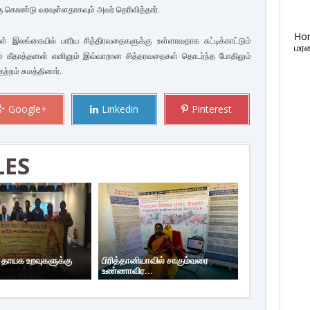
ு கொண்டு வரவுள்ளதாகவும் அவர் தெரிவித்தார்.
Ho
கள் இலங்கையில் பாரிய சித்திரவதைகளுக்கு உள்ளாவதாக சுட்டிக்காட்டும்
மரண
ம் கீதாத்தனன் எனினும் இவ்வாறான சித்தரவதைகள் தொடர்ந்த போதிலும்
ற்றம் சுமத்தினார்.
Google+
Linkedin
Pinterest
LES
ய தாயக உறவுகளுக்கு
பிரித்தானியாவில் சாகும்வரை
உண்ணாவிர...