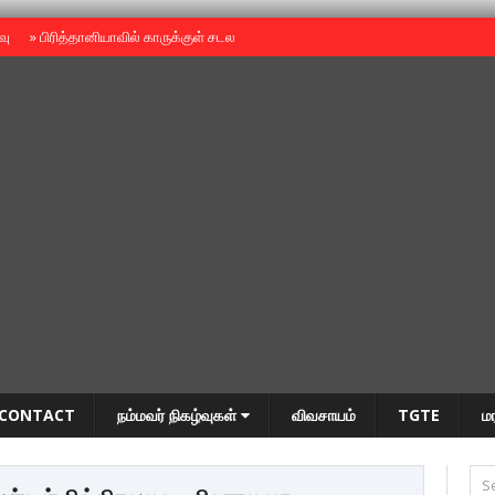
ைவு
»
பிரித்தானியாவில் காருக்குள் சடலம் -தமிழருடையதா ?
»
தியாகதீபம் அன்னை
CONTACT
நம்மவர் நிகழ்வுகள்
விவசாயம்
TGTE
ம