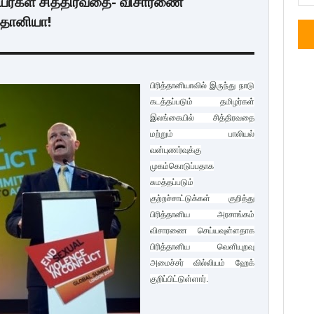
ையர்கள் சித்திரவதை- விசாரணை
த்தானியா!
பிரித்தானியாவில் இருந்து நாடு
கடத்தப்படும் தமிழர்கள்
இலங்கையில் சித்திரவதை
மற்றும் பாலியல்
வன்புணர்வுக்கு
முகம்கொடுப்பதாக
சுமத்தப்படும்
குற்றச்சாட்டுக்கள் குறித்து
பிரித்தானிய அரசாங்கம்
விசாரணை செய்யவுள்ளதாக
பிரித்தானிய வெளியுறவு
அமைச்சர் வில்லியம் ஹேக்
குறிப்பிட்டுள்ளார்.