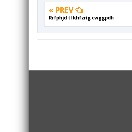
« PREV
Rrfphjd tl khfzrig cwggpdh