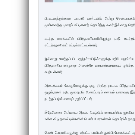
பிரகடனத்துக்கான மாநாடு லண்டனில் நேற்று செவ்வாயக்
முன்வைத்த முறைப்பாட்டினைத் தொடர்ந்து அவர் இவ்வாறு தெரிவ
கடந்த வாரங்களில் பிரித்தானியாவிலிருந்து நாடு கடத்த
சட்டத்தரணிகள் சுட்டிக்காட்டியுள்ளார்.
இவ்வாறு சுமத்தப்பட்ட குற்றச்சாட்டுக்களுக்கு பதில் வழங்
பிரித்தானிய உள்துறை அமைச்சே கையாள்வதாகவும் குறித்த
கூறியுள்ளார்.
அடைக்கலம் கோருவோருக்கு ஒரு திறந்த நாடாக பிரித்தானிய
ஒழுங்குகள் உரிய முறையில் பேணப்படும் எனவும் யாராவது
நடத்தப்படும் எனவும் குறிப்பிட்டார்.
இதேவேளை நேற்றைய ஆரம்ப நிகழ்வில் உரையாற்றிய ஐக்கிய ந
உள்ள விடுதலைப்புலிகளின் பெண் போராளிகள் தொடர்பில் தமது
பெண் போராளிகளுக்கு ஏற்பட்ட பாலியல் துஸ்பிரயோகங்கள் ம