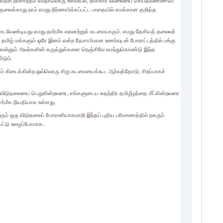
வும் எதிரி நாளாந்தம் ஏதோவொரு உளவியல், நாசகார வேலையை செய்தவண்ணமே
லைக்காது நாம் எமது நிர்ணயிக்கப்பட்ட பாதையில் எமக்கான குறித்த
ராடவேண்டியது எமது தார்மீக வரலாற்றுக் கடமையாகும். எமது தேசியத் தலைவர்
் தமிழ் மக்களும் ஒரே இனம் என்ற தேசாபிமான உணர்வுடன் போராட்டத்தில் பங்கு
” என்னும் அவர்களின் கருத்துக்களை நெஞ்சிலே சுமந்துகொண்டு இந்த
டும்.
டம் கிடைக்கின்ற ஒவ்வொரு சிறு கடமையைக்கூட ஆர்வத்தோடு, சிறப்பாகச்
 விடுதலையை பெறுகின்றவரை, எங்களுடைய சுதந்திர தமிழீழத்தை மீட்கின்றவரை
ர்மீக நியதியாக உள்ளது.
ம் ஒரு விடுதலைப் போராளியாகமாறி இந்தப் புதிய பரிமாணத்தில் நகரும்
பட்டு உழைப்போமாக.