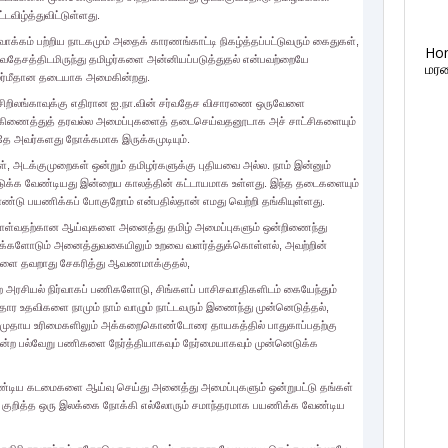
டவிழ்த்துவிட்டுள்ளது.
வாக்கம் பற்றிய நாடகமும் அதைக் காரணங்காட்டி நிகழ்த்தப்பட்டுவரும் கைதுகள்,
Ho
ர்வதேசத்திடமிருந்து தமிழர்களை அன்னியப்படுத்துதல் என்பவற்றையே
மரண
ழர்மீதான தடையாக அமைகின்றது.
ட சிறிலங்காவுக்கு எதிரான ஐ.நா.வின் சர்வதேச விசாரணை ஒருவேளை
ங்கிணைத்துத் தரவல்ல அமைப்புகளைத் தடைசெய்வதனூடாக அச் சாட்சிகளையும்
தே அவர்களது நோக்கமாக இருக்கமுடியும்.
ள், அடக்குமுறைகள் ஒன்றும் தமிழர்களுக்கு புதியவை அல்ல. நாம் இன்னும்
னெடுக்க வேண்டியது இன்றைய காலத்தின் கட்டாயமாக உள்ளது. இந்த தடைகளையும்
ொண்டு பயணிக்கப் போகுறோம் என்பதில்தான் எமது வெற்றி தங்கியுள்ளது.
கொள்வதற்கான ஆய்வுகளை அனைத்து தமிழ் அமைப்புகளும் ஒன்றிணைந்து
ு மக்களோடும் அனைத்துவகையிலும் உறவை வளர்த்துக்கொள்ளல், அவற்றின்
்களை தவறாது சேகரித்து ஆவணமாக்குதல்,
அரசியல் நிர்வாகப் பணிகளோடு, சிங்களப் பாசிசவாதிகளிடம் கையேந்தும்
தார உதவிகளை நாமும் நாம் வாழும் நாட்டவரும் இணைந்து முன்னெடுத்தல்,
் சமுதாய உரிமைகளிலும் அக்கறைகொண்டோரை தாயகத்தில் பாதுகாப்பதற்கு
ன்ற பல்வேறு பணிகளை நேர்த்தியாகவும் நேர்மையாகவும் முன்னெடுக்க
ேண்டிய கடமைகளை ஆய்வு செய்து அனைத்து அமைப்புகளும் ஒன்றுபட்டு தங்கள்
று குறித்த ஒரு இலக்கை நோக்கி எல்லோரும் சமாந்தரமாக பயணிக்க வேண்டிய