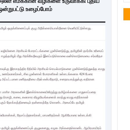
ல்ல! எமக்கான வழிகளை உருவாக்கி புதிய
ன்றுபட்டு உழைப்போம்
மிழர் ஒருங்கிணைப்புக் குழு அறிக்கையொன்றினை வெளியிட்டுள்ளது.
வழியிலான அரசியல் போராட்டங்களை முன்னெடுத்து, தமிழரின் தார்மீக உரிமைப்
ாக ஈழத்தமிழர் மீது அரங்கேறிவரும் இனப்படுகொலை வன்கொடுமையை சர்வதேச
வுக்கு இராசதந்திர ரீதியில் அரசியல் செயல்பாடுகளை முன்னெடுத்துவந்த எமது
்கள், உணர்வாளர்கள், சில முன்னாள் போராளிகள் உள்ளடங்கலாக 424 பேரை
ு அப்பட்டமான மனிதவுரிமை மீறல் என்பதோடு, சனநாயகத்துக்கு எதிரான
்கள பாசிச அரசுகளின் இனக்கொலையிலிருந்து தமிழ்மக்களை பாதுகாப்பதை
எமது மொழி, கலை, கலாசார விழுமியங்களைக் காத்து எமது எதிர்காலச்
ைக்கும் நோக்கத்தினையும் தன்னகத்தே கொண்ட அமைப்பே தமிழர்
்விமான்கள், தேசப்பற்றாளர்கள், மாமனிதர்கள் ஆகியோரை உள்ளடக்கி
ும் தமிழர் ஒருங்கிணைப்புக் குழுவானது, சமூக அக்கறைகொண்ட ஆயிரமாயிரம்