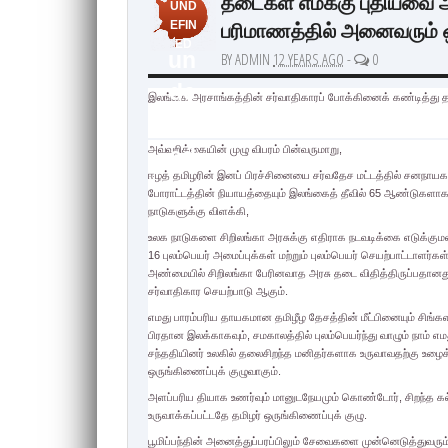
தடைகள் எமக்கு புதியவை அ
UND
பரிமாணத்தில் அனைவரும் ஒ
EFIN
ED
un
BY ADMIN
12 YEARS AGO
-
0
de
இலங்கை அரசாங்கத்தின் சர்வாதிகாரப் போக்கினைக் கண்டித்து த
fin
அவ்வறிக்கையின் முழு விபரம் பின்வருமாறு,
ed
ஈழத் தமிழரின் இனப் பிரச்சினையை சர்வதேச மட்டத்தில் சனநாயக 
போராட்டத்தின் நியாயத்தையும் இலங்கைத் தீவில் 65 ஆண்டுகள
நாடுகளுக்கு விளக்கி,
உலக நாடுகளை சிறிலங்கா அரசுக்கு எதிராக நடவடிக்கை எடுக்குமள
16 புலம்பெயர் அமைப்புக்கள் மற்றும் புலம்பெயர் செயற்பாட்டாளர
அண்மையில் சிறிலங்கா பேரினவாத அரசு தடை விதித்திருப்பதானத
சர்வாதிகார செயற்பாடு ஆகும்.
எமது பாரம்பரிய தாயகமான தமிழீழ தேசத்தின் மீட்பினையும் சிங
பிரதான இலக்காகவும், சமகாலத்தில் புலம்பெயர்ந்து வாழும் நாம் 
சந்ததியினர் உலகில் தலைசிறந்த மனிதர்களாக உருவாவதற்கு உழ
ஒருங்கிணைப்புக் குழுவாகும்.
அளப்பரிய தியாக உணர்வும் மானுடநேயமும் கொண்டோர், சிறந்த கல
உருவாக்கப்பட்டதே தமிழர் ஒருங்கிணைப்புக் குழு.
பூமிப்பந்தின் அனைத்துப்பரப்பிலும் சேவைகளை முன்னெடுத்துவர