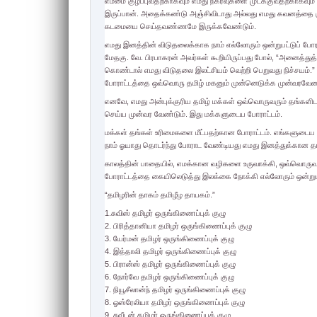
எம்மை குழப்புவதற்காகவும் எமது நகர்வுகளை முடக்குவதற்காக
இருப்பான். அதைக்கண்டு அஞ்சிவிடாது அல்லது எமது கவனத்தை கு
கடமையை செய்தவண்ணமே இருக்கவேண்டும்.
எமது இனத்தின் விடுதலைக்காக நாம் எல்லோரும் ஒன்றுபட்டுப் போ
மேதகு. வே. பிரபாகரன் அவர்கள் கூறியிருப்பது போல், “அனைத்துத
கொண்டால் எமது விடுதலை இலட்சியம் வெற்றி பெறுவது நிச்சயம்.
போராட்டத்தை ஒவ்வொரு தமிழ் மகனும் முன்னெடுக்க முன்வரவேண்
எனவே, எமது அன்புக்குரிய தமிழ் மக்கள் ஒவ்வொருவரும் தங்களி
செய்ய முன்வர வேண்டும். இது மக்களுடைய போராட்டம்.
மக்கள் தங்கள் உரிமைகளை மீட்பதற்கான போராட்டம். எங்களுடைய
நாம் ஓயாது தொடர்ந்து போராட வேண்டியது எமது இனத்துக்கான தா
காலத்தின் பாதையில், எமக்கான வழிகளை உருவாக்கி, ஒவ்வொருவரு
போராட்டத்தை கையிலெடுத்து இலக்கை நோக்கி எல்லோரும் ஒன்று
“தமிழரின் தாகம் தமிழீழ தாயகம்.”
1.சுவிஸ் தமிழர் ஒருங்கிணைப்புக் குழு
2. பிரித்தானியா தமிழர் ஒருங்கிணைப்புக் குழு
3. யேர்மன் தமிழர் ஒருங்கிணைப்புக் குழு
4. இத்தாலி தமிழர் ஒருங்கிணைப்புக் குழு
5. பிரான்ஸ் தமிழர் ஒருங்கிணைப்புக் குழு
6. நோர்வே தமிழர் ஒருங்கிணைப்புக் குழு
7. நியூசீலான்ந் தமிழர் ஒருங்கிணைப்புக் குழு
8. ஓஸ்ரேலியா தமிழர் ஒருங்கிணைப்புக் குழு
9. சுவீடன் தமிழர் ஒருங்கிணைப்புக் குழு