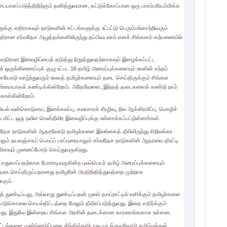
ளப்படுத்திநிற்கும் தனித்துவமான, கட்டுக்கோப்பான ஒரு பாரம்பரியம்மிக்க
்கு எதிராகவும் நாடுகளின் சட்டங்களுக்கு உட்பட்டு பெரும்பங்காற்றிவரும்
ரான சர்வதேச அழுத்தங்களிலிருந்து தப்பிவடலாம் எனச் சிங்களம் கற்பனையில்
ு எதிரான இனவழிப்பைத் தடுத்து நிறுத்துவதற்காகவும் இழைக்கப்பட்ட
 ஒருங்கிணைப்புக் குழு உட்பட 16 தமிழ் அமைப்புக்களையும் உலகின் எந்தப்
கையோடு வாழ்ந்துவரும் உலகத் தமிழர்களையும் தடை செய்திருக்கும் சிங்கள
் வன்மையாகக் கண்டிக்கின்றோம். அதேவேளை, இந்தத் தடைகளைக் கண்டு நாம்
 கொள்கின்றோம்.
ல் வன்கொடுமை, இனக்கலப்பு, கலாசாரச் சீரழிவு, நில ஆக்கிரமிப்பு, மொழிச்
்டமிட்ட ஒரு நவீன மென்தீவிர இனவழிப்புக்கு உள்ளாக்கப்பட்டுள்ளார்கள்.
வதேச நாடுகளின் ஆதரவோடு தமிழர்களை இலங்கைத் தீவிலிருந்து சிறிலங்கா
யாலும் நயவஞ்சகப் பொய்ப் பரப்புரையாலும் சர்வதேச நாடுகளின் ஆதரவை திரட்டி
ிகவும் முனைப்போடு செய்துவருகிறது.
பாதுகாப்பதற்காக போராடிவருகின்ற புலம்பெயர் தமிழ் அமைப்புக்களையும்
டைசெய்திருப்பதானது தமிழரின் பிரதிநிதித்துவத்தை முற்றாக
கும்.
ுண்டிப்பது, அவ்வாறு துண்டிப்பதன் மூலம் தாய்நாட்டில் வசிக்கும் தமிழர்களை
டுகொலை செயல்திட்டத்தை மேலும் தீவிரப்படுத்துவது. இதை எதிர்க்கும்
்குவது. இதுவே இன்றைய சிங்கள அரசின் தடைக்கான காரணங்களாக உள்ளன.
ட்டங்களை முன்னெடுப்பதை சிந்திக்கவிடாது முடக்குவதோடு தமிழ்மக்கள்