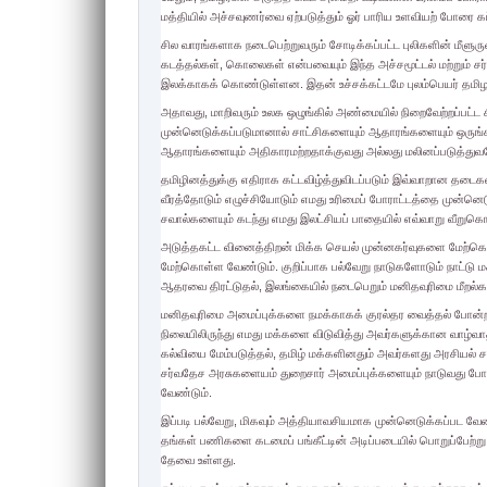
மத்தியில் அச்சவுணர்வை ஏற்படுத்தும் ஓர் பாரிய உளவியற் போரை கட்
சில வாரங்களாக நடைபெற்றுவரும் சோடிக்கப்பட்ட புலிகளின் மீளுரு
கடத்தல்கள், கொலைகள் என்பவையும் இந்த அச்சமூட்டல் மற்றும் ச
இலக்காகக் கொண்டுள்ளன. இதன் உச்சக்கட்டமே புலம்பெயர் தமி
அதாவது, மாறிவரும் உலக ஒழுங்கில் அண்மையில் நிறைவேற்றப்பட்
முன்னெடுக்கப்படுமானால் சாட்சிகளையும் ஆதாரங்களையும் ஒரு
ஆதாரங்களையும் அதிகாரமற்றதாக்குவது அல்லது மலினப்படுத்துவ
தமிழினத்துக்கு எதிராக கட்டவிழ்த்துவிடப்படும் இவ்வாறான தடைக
வீரத்தோடும் எழுச்சியோடும் எமது உரிமைப் போராட்டத்தை முன்
சவால்களையும் கடந்து எமது இலட்சியப் பாதையில் எவ்வாறு வீறுக
அடுத்தகட்ட வினைத்திறன் மிக்க செயல் முன்னகர்வுகளை மேற்
மேற்கொள்ள வேண்டும். குறிப்பாக பல்வேறு நாடுகளோடும் நாட்ட
ஆதரவை திரட்டுதல், இலங்கையில் நடைபெறும் மனிதவுரிமை மீறல
மனிதவுரிமை அமைப்புக்களை நமக்காகக் குரல்தர வைத்தல் போன்ற 
நிலையிலிருந்து எமது மக்களை விடுவித்து அவர்களுக்கான வாழ்வா
கல்வியை மேம்படுத்தல், தமிழ் மக்களினதும் அவர்களது அரசியல
சர்வதேச அரசுகளையம் துறைசார் அமைப்புக்களையும் நாடுவது போ
வேண்டும்.
இப்படி பல்வேறு, மிகவும் அத்தியாவசியமாக முன்னெடுக்கப்பட வ
தங்கள் பணிகளை கடமைப் பங்கீட்டின் அடிப்படையில் பொறுப்பேற்
தேவை உள்ளது.