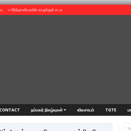
ைவு
»
பிரித்தானியாவில் காருக்குள் சடலம் -தமிழருடையதா ?
»
தியாகதீபம் அன்னை
CONTACT
நம்மவர் நிகழ்வுகள்
விவசாயம்
TGTE
ம