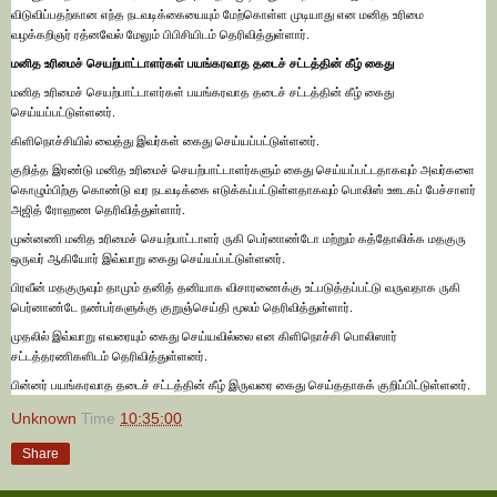
விடுவிப்பதற்கான எந்த நடவடிக்கையையும் மேற்கொள்ள முடியாது என மனித உரிமை
வழக்கறிஞர் ரத்னவேல் மேலும் பிபிசியிடம் தெரிவித்துள்ளார்.
மனித உரிமைச் செயற்பாட்டாளர்கள் பயங்கரவாத தடைச் சட்டத்தின் கீழ் கைது
மனித உரிமைச் செயற்பாட்டாளர்கள் பயங்கரவாத தடைச் சட்டத்தின் கீழ் கைது
செய்யப்பட்டுள்ளனர்.
கிளிநொச்சியில் வைத்து இவர்கள் கைது செய்யப்பட்டுள்ளனர்.
குறித்த இரண்டு மனித உரிமைச் செயற்பாட்டாளர்களும் கைது செய்யப்பட்டதாகவும் அவர்களை
கொழும்பிற்கு கொண்டு வர நடவடிக்கை எடுக்கப்பட்டுள்ளதாகவும் பொலிஸ் ஊடகப் பேச்சாளர்
அஜித் ரோஹண தெரிவித்துள்ளார்.
முன்னணி மனித உரிமைச் செயற்பாட்டாளர் ருகி பெர்னாண்டோ மற்றும் கத்தோலிக்க மதகுரு
ஒருவர் ஆகியோர் இவ்வாறு கைது செய்யப்பட்டுள்ளனர்.
பிரவீன் மதகுருவும் தாமும் தனித் தனியாக விசாரணைக்கு உட்படுத்தப்பட்டு வருவதாக ருகி
பெர்னாண்டே நண்பர்களுக்கு குறுஞ்செய்தி மூலம் தெரிவித்துள்ளார்.
முதலில் இவ்வாறு எவரையும் கைது செய்யவில்லை என கிளிநொச்சி பொலிஸார்
சட்டத்தரணிகளிடம் தெரிவித்துள்ளனர்.
பின்னர் பயங்கரவாத தடைச் சட்டத்தின் கீழ் இருவரை கைது செய்ததாகக் குறிப்பிட்டுள்ளனர்.
Unknown
Time
10:35:00
Share