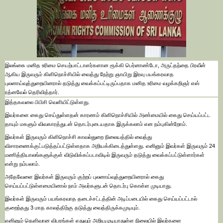
இலங்கை மனித உரிமை செயற்பாட்டாளர்களான ரூக்கி பெர்னாண்டோ, அருட்தந்தை பிரவீன்
ஆகிய இருவரும் கிளிநொச்சியில் வைத்து நேற்று ஞாயிறு இரவு பயங்கரவாத
புலனாய்வுத்துறையினரால் தடுத்து வைக்கப்பட்டிருப்பதாக மனித உரிமை வழக்கறிஞர் எஸ்
ரத்னவேல் தெரிவித்தார்.
இத்தகவலை பிபிசி வெளியிட்டுள்ளது.
இவர்களை கைது செய்துள்ளதன் காரணம் கிளிநொச்சியில் அண்மையில் கைது செய்யப்பட்ட
தாயும் மகளும் விவகாரத்துடன் தொடர்புடையதாக இருக்கலாம் என நம்புகின்றோம்.
இவர்கள் இருவரும் கிளிநொச்சி காவல்துறை நிலையத்தில் வைத்து
விசாரணைக்குட்படுத்தப்பட்டுள்ளதாக அறியக்கிடைத்துள்ளது. எனினும் இவர்கள் இருவரும் 24
மணித்தியாலங்களுக்குள் விடுவிக்கப்படாவிடில் இருவரும் தடுத்து வைக்கப்பட்டுள்ளார்கள்
என்று நம்பலாம்.
அதேவேளை இவர்கள் இருவரும் குற்றப் புலனாய்வுத்துறையினரால் கைது
செய்யப்பட்டுள்ளமையினால் நாம் அவர்களுடன் தொடர்பு கொள்ள முடியாது.
இவர்கள் இருவரும் பயங்கரவாத தடைச்சட்டத்தின் அடிப்படையில் கைது செய்யப்பட்டால்
குறைந்தது 3 மாத காலத்திற்கு தடுத்து வைத்திருக்கமுடியும்.
எனினும் தெளிவான விபரங்கள் எதுவும் அறியமுடியாதுள்ள நிலையில் இவர்களை