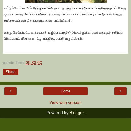
வட்டுக்கோட்டையில் நேற்று சனிக்கிழமை நடத்தப்பட்ட சுற்றிவளைப்புத் தேடுதலின் போது
ஒருவர் கைது செய்யப்பட்டுள்ளார். கைது செய்யப்பட்டவர் மன்னார்ப் பகுதியைச் சேர்ந்த
காந்தலயன் என அடையாளம் காணப்பட்டுள்ளார்.
கைது செய்யப்பட்ட காந்தலயன் யாழ்ப்பாணத்தில் அமைந்துள்ள பயங்கரவாதத் தடுப்புப்
பிரிவினரால் விசாரணைக்கு உட்படுத்தப்பட்டு வருகின்றார்.
admin
Time
00:33:00
Share
‹
›
Home
View web version
Powered by
Blogger
.