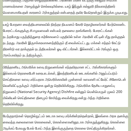
மரணத்திற்கு அஞ்சலி செலுத்தவில்லை. அவனின் மரண வீட்டிற்கு கல்லூரி சார்பாக
மாணவர்களை அழைத்துச் செல்லவுமில்லை. யாழ் இந்துக் கல்லூரி நிர்வாகத்தினர்
மெளனமாகியதன் காரணம் அச்சுறுத்தல் என்பதைத் தவிர வேறொன்றும் இருக்க முடியாது.
யாழ் போதனா வைத்தியசாலையில் நிரந்தர நியமனம் கோரி தொழிலாளர்கள் மேற்கொண்ட
போராட்டங்களுக்கு சி.ஈழவளவன் என்பவர் தலைமை தாங்கினார். போராட்டங்கள்
நடந்தபோது பருத்தித்துறை கற்கோவளம் பகுதியில் உள்ள அவரின் வீட்டின் மீது தாக்குதல்
நடந்தது. அவரின் இருசக்கரவாகனத்திற்கும் தீ வைக்கப்பட்டது. மக்கள் சத்தம் கேட்டு
திரண்டு வர தாக்குதல் நடத்தியவர்கள் ஓடி விட்டார்கள். இல்லாவிட்டால் அங்கும் ஒரு
அசம்பாவிதம் நடந்திருக்கும்.
பிரித்தானிய, அமெரிக்க உளவு நிறுவனங்கள் எந்தவிதமான சட்ட அங்கீகாரங்களும்
இல்லாமல் தொலைபேசி உரையாடல்கள், இலத்திரனியல் ஊடகங்களில் அனுப்பப்படும்
செய்திகளை உளவு பார்ப்பதாக அமெரிக்காவின் முன்னாள் உளவாளி எட்வேர்ட் சினோடென்
வெளிவிட்டிருக்கும் அறிக்கை ஒன்று தெரிவிக்கிறது. அமெரிக்க தேசிய பாதுகாப்பு
நிறுவனம் (National Security Agency) Dishfire என்னும் மென்பொருள் மூலம் 200
மில்லியன் செய்திகளை தினமும் சேமித்து வைக்கிறது என்று அந்த அறிக்கை
தெரிவிக்கிறது.
மேற்குநாடுகள் தொழில்நுட்பம் ஊடாக உளவு பார்க்கின்றதென்றால், இலங்கை அரசு தனக்கு
கைவந்த கலைகளான கொலைகள், கொள்ளைகளினூடாக அச்சுறுத்துகிறது. கொள்ளை
அடிக்கப் போவது போல் போய் அந்த இளங்குருத்தை கொலை செய்திருக்கிறார்கள்.