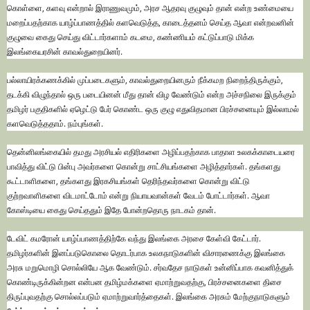
கொள்ளை, களவு என்றால் இராணுவமும், அரச ஆதரவு குழுவும் தான் என்ற உண்மையை
மறைப்பதற்காக யாழ்ப்பாணத்தில் களவெடுத்த, காடைத்தனம் செய்த ஆவா என்றவனின்
குழுவை கைது செய்து விட்டார்களாம் கடமை, கண்ணியம் கட்டுப்பாடு மிக்க
இலங்கையரசின் காவல்துறையினர்.
பல்லாயிரக்கணக்கில் முப்படைகளும், காவல்துறையினரும் நீக்கமற நிறைந்திருக்கும்,
தடக்கி விழுந்தால் ஒரு படையினன் மீது தான் விழ வேண்டும் என்ற அச்சநிலை இருக்கும்
தமிழர் பகுதிகளில் ஏழெட்டு பேர் கொண்ட ஒரு குழு எதுவிதமான பிரச்சனையும் இல்லாமல்
களவெடுத்ததாம். நம்புங்கள்.
தென்னிலங்கையில் தமது அரசியல் எதிரிகளை அழிப்பதற்காக பாதாள உலகக்காடையரை
பாவித்து விட்டு பின்பு அவர்களை கொன்று சாட்சியங்களை அழித்தார்கள். தங்களது
கூட்டாளிகளை, தங்களது இரகசியங்கள் தெரிந்தவர்களை கொன்று விட்டு
குற்றவாளிகளை விடமாட்டோம் என்று நியாயவான்கள் வேடம் போட்டார்கள். ஆவா
கோஸ்டியை கைது செய்ததும் இதே போன்றதொரு நாடகம் தான்.
டேவிட் கமரோன் யாழ்ப்பாணத்திற்கே வந்து இலங்கை அரசை கேள்வி கேட்டார்.
தமிழர்களின் இனப்படுகொலை தொடர்பாக உலகநாடுகளின் விசாரணைக்கு இலங்கை
அரசு மறுமொழி சொல்லியே ஆக வேண்டும். சர்வதேச நாடுகள் உன்னிப்பாக கவனித்துக்
கொண்டிருக்கின்றன என்பன தமிழ்மக்களை ஏமாற்றுவதற்கு, பிரச்சனைகளை திசை
திருப்புவதற்கு சொல்லப்படும் ஏமாற்றுவார்த்தைகள். இலங்கை அரசும் மேற்குநாடுகளும்