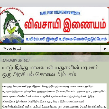
▼
JANUARY 20, 2014
யாழ் இந்து மாணவன் யதுசனின் மரணம்
ஒரு அரசியல் கொலை அம்பலம்!
மறைந்த போராளிகளிற்கு அஞ்சலி செலுத்தியதற்காக ஒரு மாணவனை, தமிழ்ச்
சமுதாயத்திற்காக தம்முயிரை துறந்தவர்களை நினைவு கொண்டதற்காக தாய், தந்தையின்
கண் முன்னாலேயே அவர்களின் வாழ்வின் ஒளியை கொன்றிருக்கிறார்கள். இந்த
சர்வாதிகார இலங்கை அரசிற்கெதிராக ஒரு சிறு எதிர்ப்பை காட்டினாலும்
கொல்லப்படுவீர்கள் என்று பயப்படுத்துவதற்காக ஒரு மாணவனைக் கொன்றிருக்கிறார்கள்.