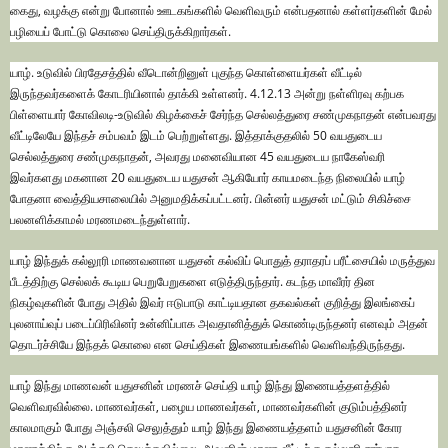
கைது, வழக்கு என்று போனால் ஊடகங்களில் வெளிவரும் என்பதனால் கள்ளர்களின் மேல்
பழியைப் போட்டு கொலை செய்திருக்கிறார்கள்.
யாழ். உடுவில் பிரதேசத்தில் வீடொன்றினுள் புகுந்த கொள்ளையர்கள் வீட்டில்
இருந்தவர்களைக் கோடரியினால் தாக்கி உள்ளனர். 4.12.13 அன்று நள்ளிரவு கற்பக
பிள்ளையார் கோவிலடி-உடுவில் கிழக்கைச் சேர்ந்த செல்லத்துரை சண்முகநாதன் என்பவரது
வீட்டிலேயே இந்தச் சம்பவம் இடம் பெற்றுள்ளது. இத்தாக்குதலில் 50 வயதுடைய
செல்லத்துரை சண்முகநாதன், அவரது மனைவியான 45 வயதுடைய நாகேஸ்வரி
இவர்களது மகனான 20 வயதுடைய யதுசன் ஆகியோர் காயமடைந்த நிலையில் யாழ்
போதனா வைத்தியசாலையில் அனுமதிக்கப்பட்டனர். பின்னர் யதுசன் மட்டும் சிகிச்சை
பலனளிக்காமல் மரணமடைந்துள்ளார்.
யாழ் இந்துக் கல்லூரி மாணவனான யதுசன் கல்விப் பொதுத் தராதரப் பரீட்சையில் மருத்துவ
பீடத்திற்கு செல்லக் கூடிய பெறுபேறுகளை எடுத்திருந்தார். கடந்த மாவீரர் தின
நிகழ்வுகளின் போது அதில் இவர் ஈடுபாடு காட்டியதான தகவல்கள் குறித்து இலங்கைப்
புலனாய்வுப் படைப்பிரிவினர் உன்னிப்பாக அவதானித்துக் கொண்டிருந்தனர் எனவும் அதன்
தொடர்ச்சியே இந்தக் கொலை என செய்திகள் இணையங்களில் வெளிவந்திருந்தது.
யாழ் இந்து மாணவன் யதுசனின் மரணச் செய்தி யாழ் இந்து இணையத்தளத்தில்
வெளிவரவில்லை. மாணவர்கள், பழைய மாணவர்கள், மாணவர்களின் குடும்பத்தினர்
காலமாகும் போது அஞ்சலி செலுத்தும் யாழ் இந்து இணையத்தளம் யதுசனின் கோர