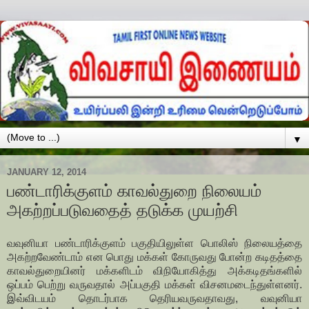
▼
JANUARY 12, 2014
பண்­டா­ரிக்­குளம் காவல்துறை நிலையம்
அகற்­றப்­ப­டு­வதைத் தடுக்க முயற்சி
வவுனியா பண்டாரிக்குளம் பகுதியிலுள்ள பொலிஸ் நிலையத்தை
அகற்றவேண்டாம் என பொது மக்கள் கோருவது போன்ற கடிதத்தை
காவல்துறையினர் மக்களிடம் விநியோகித்து அக்கடிதங்களில்
ஒப்பம் பெற்று வருவதால் அப்பகுதி மக்கள் விசனமடைந்துள்ளனர்.
இவ்விடயம் தொடர்பாக தெரியவருவதாவது, வவுனியா