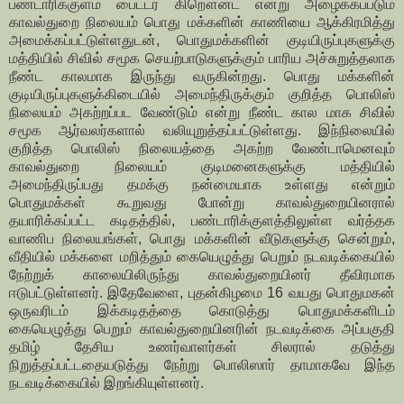
பண்டாரிக்குளம் பைட்டர் கிறௌன்ட் என்று அழைக்கப்படும்
காவல்துறை நிலையம் பொது மக்களின் காணியை ஆக்கிரமித்து
அமைக்கப்பட்டுள்ளதுடன், பொதுமக்களின் குடியிருப்புகளுக்கு
மத்தியில் சிவில் சமூக செயற்பாடுகளுக்கும் பாரிய அச்சுறுத்தலாக
நீண்ட காலமாக இருந்து வருகின்றது. பொது மக்களின்
குடியிருப்புகளுக்கிடையில் அமைந்திருக்கும் குறித்த பொலிஸ்
நிலையம் அகற்றப்பட வேண்டும் என்று நீண்ட கால மாக சிவில்
சமூக ஆர்வலர்களால் வலியுறுத்தப்பட்டுள்ளது. இந்நிலையில்
குறித்த பொலிஸ் நிலையத்தை அகற்ற வேண்டாமெனவும்
காவல்துறை நிலையம் குடிமனைகளுக்கு மத்தியில்
அமைந்திருப்பது தமக்கு நன்மையாக உள்ளது என்றும்
பொதுமக்கள் கூறுவது போன்று காவல்துறையினரால்
தயாரிக்கப்பட்ட கடிதத்தில், பண்டாரிக்குளத்திலுள்ள வர்த்தக
வாணிப நிலையங்கள், பொது மக்களின் வீடுகளுக்கு சென்றும்,
வீதியில் மக்களை மறித்தும் கையெழுத்து பெறும் நடவடிக்கையில்
நேற்றுக் காலையிலிருந்து காவல்துறையினர் தீவிரமாக
ஈடுபட்டுள்ளனர். இதேவேளை, புதன்கிழமை 16 வயது பொதுமகன்
ஒருவரிடம் இக்கடிதத்தை கொடுத்து பொதுமக்களிடம்
கையெ
ழுத்து பெறும் காவல்துறையினரின் நடவடிக்கை அப்பகுதி
தமிழ் தேசிய உணர்வாளர்கள் சிலரால்
தடுத்து
நிறுத்தப்பட்டதையடுத்து நேற்று பொலிஸார் தாமாகவே இந்த
நடவடிக்கையில் இறங்கியுள்ளனர்.