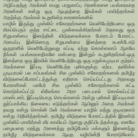
அழிப்பதற்கு அவர்கள் எமது பாதுகாப்பு அரண்களை பயங்கரவாத
அரண்கள் என்று ஒரு ஆயுதத்தை இவர்கள் பாவித்தார்கள்
அதற்க்கு அவர்கள் கூறுகின்ற காரணங்களில்
யாழில் இருந்து முஸ்லிம் சகோதரர்களை வெளியேற்றியமை ஒரு
மிகப்பெரும் குற்ற சாட்டை முன்வைக்கிறார்கள் அதாவது ஒரு
சிறுபான்மை இனத்தின் விடுதலைக்காக போராடம் போராட்ட
அமைப்பு இன்னொரு சிறுபான்மை இனத்தை கூண்டோடு
ஒருநாளில் வெளியேற்றுவது எப்படி ஏற்று கொள்ளலாம் ஆகவே
நீங்கள் பயங்கரவாதிகளே என்பதை இன்றும் கூறுகிறார்கள்.ஒரு
இனத்தை ஒரு இரவில் வெளியேற்றியது ஒரு மறுக்கமுடியா குற்றம்.
அவர்களை இப்படி வெளியேற்ற புலிகளுக்கு ஏற்பட தவிர்க்க
முடியாமல் பல சம்பவங்கள் சில முஸ்லிம் சகோதரர்களால் தமிழீழ
விடுதலைப்போராட்டத்துக்கு எதிராக செய்யப்பட்டது அதாவது
போராளிகள் பலபேர் சில முஸ்லிம் சகோதரர்களால் கட்டி
கொடுக்கப்பட்டு ஸ்ரீலங்கா அரச படையால் கொல்லப்பட்டு
மாண்டனர். இப்படியொரு செயல்களால் அன்று புலிகள் இப்படியான
துர்ப்பாக்கிய நிலையை எடுத்தார்கள் ஆயினும் அதை அவர்கள்
தவறு என்று சொல்லி பின் அவர்களை யாழில் வந்து குடிஏறலாம்
என்று அறிவித்தார்கள். தமிழீழ விடுதலை போராட்டத்தில் இரண்டு
முஸ்லிம் மாவீரர்கள் வீர காவியம் ஆனது குறிப்பிடத்தக்கது. எனவே
பழையதை மறந்து அனைத்து தமிழ்பேசும் மக்களும் இணைந்து
தமிழீழ விடுதலைக்காக ஆயுத வழியின்றி போராடுவோம்.