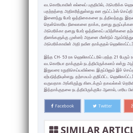
வடகொரியாவின் எல்லைப் பகுதியில், அமெரிக்க ஹெலிகா
பதற்றத்தை அதிகரித்துள்ளது என ரூய்ட்டர்ஸ் செய்த
இணைந்து போர் ஒத்திகைகளை நடத்திவந்தது. இதன
தென்கொரிய நிலைகளை தாக்க, தனது துருப்புக்களை
அமெரிக்கா தனது போர் ஒத்திகைப் பயிற்சிகளை தற்க
தினங்களுக்கு முன்னர் அதனை மீண்டும் ஆரம்பித்து
அமெரிக்காவின் அதி நவீன தாக்குதல் ஹெலிகாப்ட்டர்
இந்த CH- 53 ரக ஹெலிகாப்ட்டரில் பறந்த 21 பேரும் உ
வடகொரியா தாக்குதல் நடத்தியிருக்கலாம் என்று அஞ
இதுவரை உறுதிசெய்யவில்லை. இருப்பினும் இச் செய்
ஏற்படுத்தியுள்ளது. தற்சமயம் குறிப்பிட்ட ஹெலிகாப்ட
வருவதாக அங்கிருந்து கிடைக்கும் தகவல்கள் தெர
இத்தாக்குதலை நடத்தியிருக்குமே ஆனால், பாரிய பின்
Facebook
Twitter
SIMILAR ARTIC