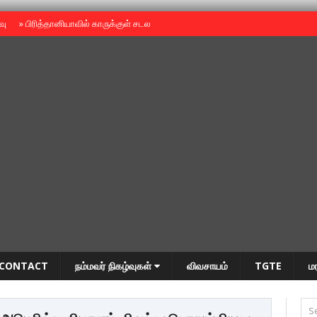
ைவு
»
பிரித்தானியாவில் காருக்குள் சடலம் -தமிழருடையதா ?
»
தியாகதீபம் அன்னை
CONTACT
நம்மவர் நிகழ்வுகள்
விவசாயம்
TGTE
ம