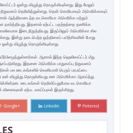
ப்ட்டர் ஒன்று விழுந்து நொருக்கியுள்ளது. இது மேலும்
ி நிறுவனம் தெரிவித்துள்ளது. தென் கொரியாவும் அமெரிக்காவும்
ால் ஆத்திரமடைந்த வடகொரியா அமெரிக்க மற்றும்
 நகர்த்தியது. இதனால் ஏற்பட்ட பதற்றத்தை தணிக்க
ாலிகமாக இடைநிறுத்தியது. இருப்பினும் அமெரிக்கா சில
ள்ளது. இன்று நடைபெற்ற ஒத்திகைப் பயிற்சிகளின் போது
 ஒன்று விழுந்து நொருங்கியுள்ளது.
யிர்பிழைத்துள்ளார்கள். ஆனால் இந்த ஹெலிகாப்ட்டர் மீது
்சப்படுகிறது. இதனை அமெரிக்க பாதுகாப்பு நிறுவனம்
திகள் பல ஊடகங்களில் வெளியாகி பெரும் பரபரப்பை
்டர் ஏன் விழுந்து நொருங்கியது என அமெரிக்கா ஆராய்ந்து
ிவிக்கின்றன. ஊடகங்கள் தெரிவிப்பதுபோல வடகொரியா
 விளைவுகள் ஏற்பட வாய்ப்புகள் இருக்கிறது.
Google+
Linkedin
Pinterest
LES