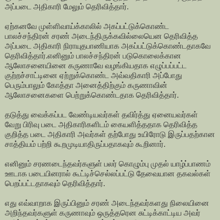
அப்படை அதிகாரி மேலும் தெரிவித்தார்.
ஏற்கனவே முள்ளிவாய்க்காலில் அகப்பட்டுக்கொண்ட
பாலச்சந்திரன் சரண் அடைந்திருக்கவில்லையென தெரிவித்த
அப்படை அதிகாரி நிராயுதபாணியாக அகப்பட்டுக்கொண்டதாகவே
தெரிவித்தார்.எனினும் பாலச்சந்திரன் படுகொலைக்கான
ஆலோசனையினை கருணாவே வழங்கியதாக எழுப்பப்பட்ட
குற்றச்சாட்டினை ஏற்றுக்கொண்ட அவ்வதிகாரி அப்போது
பெரும்பாலும் கோத்தா அனைத்திற்கும் கருணாவின்
ஆலோசனைகளை பெற்றுக்கொண்டதாக தெரிவித்தார்.
தடுத்து வைக்கப்பட வேண்டியவர்கள் தவிர்த்து ஏனையவர்கள்
வேறு பிரிவு படை அதிகாரிகளிடம் கையளித்ததாக தெரிவித்த
குறித்த படை அதிகாரி அவர்கள் தற்போது உயிரோடு இருப்பதற்கான
சாத்தியம் பற்றி கூறமுடியாதிருப்பதாகவும் கூறினார்.
எனினும் சரணடைந்தவர்களுள் பலர் கொழும்பு முதல் யாழ்ப்பாணம்
ஊடாக படையினரால் கூட்டிச்செல்லப்பட்டு தேவையான தகவல்கள்
பெறப்பட்டதாகவும் தெரிவித்தார்.
எது எவ்வாறாக இருப்பினும் சரண் அடைந்தவர்களது நிலையினை
அறிந்தவர்களுள் கருணாவும் ஒருத்தரென சுட்டிக்காட்டிய அவர்