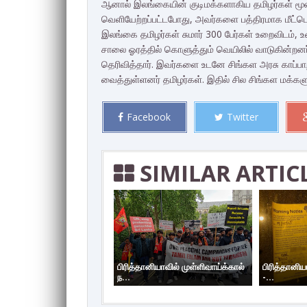
ஆனால் இலங்கையின் குடிமக்களாகிய தமிழர்கள் மூன்ற
வெளியேற்றப்பட்டபோது, அவர்களை பத்திரமாக மீட்
இலங்கை தமிழர்கள் சுமார் 300 பேர்கள் உறைவிடம், உ
சாலை ஓரத்தில் கொளுத்தும் வெயிலில் வாடுகின்றனர
தெரிவித்தார். இவர்களை உடனே சிங்கள அரசு காப்பா
வைத்துள்ளனர் தமிழர்கள். இதில் சில சிங்கள மக்களும்
Facebook
Twitter
SIMILAR ARTIC
பிரித்தானியாவில் முள்ளிவாய்க்கால்
பிரித்தானிய
ந...
-...