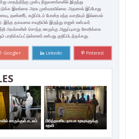
ு மாதத்திற்கு முன்பு நிறுவனங்களில் இருந்து
டெடுக்க இலங்கை அரசு முன்வரவில்லை. அதனால் இப்போது
ணவு, தண்ணீர், கழிப்பிடம் போன்ற எந்த வசதியும் இல்லாமல்
். இந்த தகவலை சவுதியில் இருந்து ராஜன் என்பவர்
ற்றி அவர்களின் சொந்த ஊருக்கு அனுப்புமாறு கோரிக்கை
 பாதிக்கப்பட்டுள்ளனர் என்பது குறிப்பிடத்தக்கது.
Google+
Linkedin
Pinterest
LES
ாவில் காருக்குள் சடலம்
பிரித்தானிய தாயக உறவுகளுக்கு
உதவி