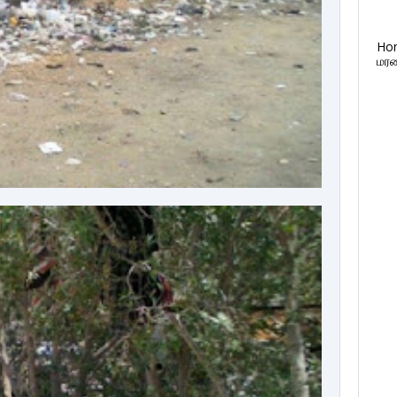
Ho
மரண