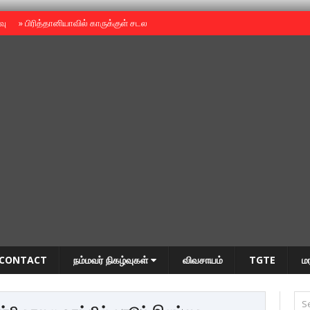
ைவு
»
பிரித்தானியாவில் காருக்குள் சடலம் -தமிழருடையதா ?
»
தியாகதீபம் அன்னை
CONTACT
நம்மவர் நிகழ்வுகள்
விவசாயம்
TGTE
ம