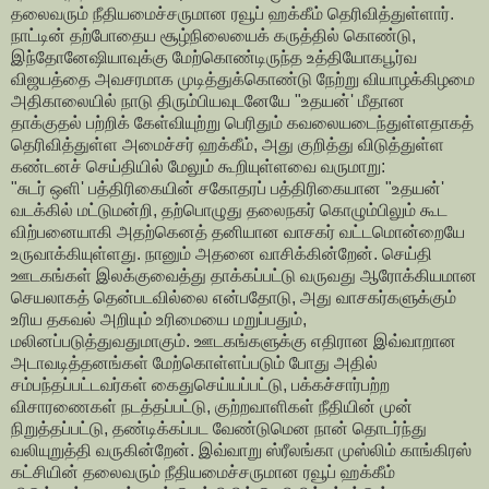
தலைவரும் நீதியமைச்சருமான ரவூப் ஹக்கீம் தெரிவித்துள்ளார்.
நாட்டின் தற்போதைய சூழ்நிலையைக் கருத்தில் கொண்டு,
இந்தோனேஷியாவுக்கு மேற்கொண்டிருந்த உத்தியோகபூர்வ
விஜயத்தை அவசரமாக முடித்துக்கொண்டு நேற்று வியாழக்கிழமை
அதிகாலையில் நாடு திரும்பியவுடனேயே "உதயன்' மீதான
தாக்குதல் பற்றிக் கேள்வியுற்று பெரிதும் கவலையடைந்துள்ளதாகத்
தெரிவித்துள்ள அமைச்சர் ஹக்கீம், அது குறித்து விடுத்துள்ள
கண்டனச் செய்தியில் மேலும் கூறியுள்ளவை வருமாறு:
"சுடர் ஒளி' பத்திரிகையின் சகோதரப் பத்திரிகையான "உதயன்'
வடக்கில் மட்டுமன்றி, தற்பொழுது தலைநகர் கொழும்பிலும் கூட
விற்பனையாகி அதற்கெனத் தனியான வாசகர் வட்டமொன்றையே
உருவாக்கியுள்ளது. நானும் அதனை வாசிக்கின்றேன். செய்தி
ஊடகங்கள் இலக்குவைத்து தாக்கப்பட்டு வருவது ஆரோக்கியமான
செயலாகத் தென்படவில்லை என்பதோடு, அது வாசகர்களுக்கும்
உரிய தகவல் அறியும் உரிமையை மறுப்பதும்,
மலினப்படுத்துவதுமாகும். ஊடகங்களுக்கு எதிரான இவ்வாறான
அடாவடித்தனங்கள் மேற்கொள்ளப்படும் போது அதில்
சம்பந்தப்பட்டவர்கள் கைதுசெய்யப்பட்டு, பக்கச்சார்பற்ற
விசாரணைகள் நடத்தப்பட்டு, குற்றவாளிகள் நீதியின் முன்
நிறுத்தப்பட்டு, தண்டிக்கப்பட வேண்டுமென நான் தொடர்ந்து
வலியுறுத்தி வருகின்றேன். இவ்வாறு ஸ்ரீலங்கா முஸ்லிம் காங்கிரஸ்
கட்சியின் தலைவரும் நீதியமைச்சருமான ரவூப் ஹக்கீம்