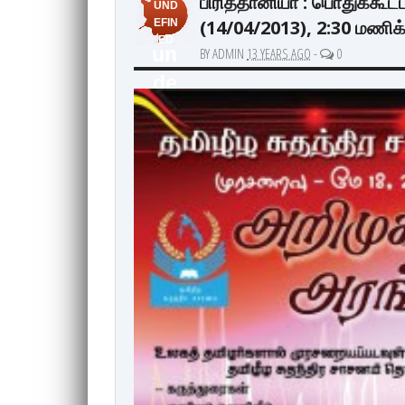
பிரித்தானியா : பொதுக்கூட
UND
(14/04/2013), 2:30 மணிக்
EFIN
ED
un
BY ADMIN
13 YEARS AGO
-
0
de
fin
ed