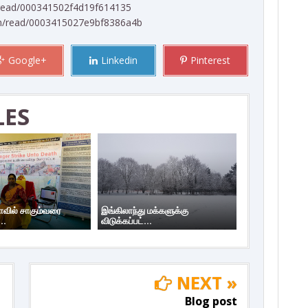
om/read/000341502f4d19f614135
.com/read/0003415027e9bf8386a4b
Google+
Linkedin
Pinterest
LES
யாவில் சாகும்வரை
இங்கிலாந்து மக்களுக்கு
..
விடுக்கப்பட்...
NEXT »
Blog post