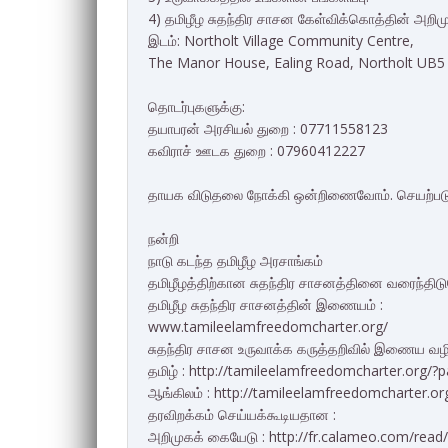
4) தமிழீழ சுதந்திர சாசன கேள்விக்கொத்தின் அறிமு
இடம்: Northolt Village Community Centre,
The Manor House, Ealing Road, Northolt UB
தொடர்புகளுக்கு:
தயாபரன் அரசியல் துறை : 07711558123
கவிராச் ஊடக துறை : 07960412227
தாயக விடுதலை நோக்கி ஒன்றிணைவோம். செயற்பட
நன்றி
நாடு கடந்த தமிழீழ அரசாங்கம்
தமிழீழத்திற்கான சுதந்திர சாசனத்தினை வரைந்திட
தமிழீழ சுதந்திர சாசனத்தின் இணையம் :
www.tamileelamfreedomcharter.org/
சுதந்திர சாசன உருவாக்க கருத்தறிவில் இணைய வழி
தமிழ் : http://tamileelamfreedomcharter.org/?
ஆங்கிலம் : http://tamileelamfreedomcharter.o
தரவிறக்கம் செய்யக்கூடியதான :
அறிமுகக் கையேடு : http://fr.calameo.com/re