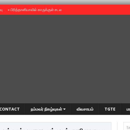
ைவு
»
பிரித்தானியாவில் காருக்குள் சடலம் -தமிழருடையதா ?
»
தியாகதீபம் அன்னை
CONTACT
நம்மவர் நிகழ்வுகள்
விவசாயம்
TGTE
ம