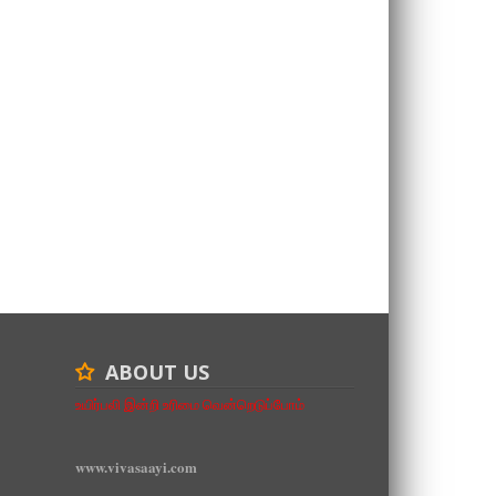
ABOUT US
உயிர்பலி இன்றி உரிமை வென்றெடுப்போம்
www.vivasaayi.com