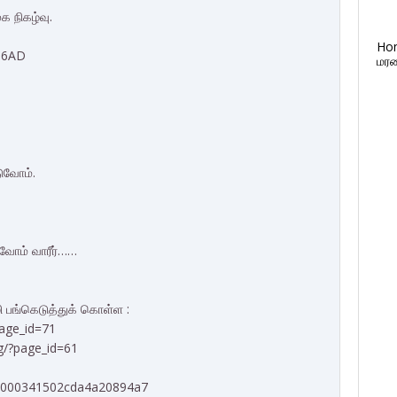
க நிகழ்வு.
Ho
5 6AD
மரண
ுவோம்.
ுவோம் வாரீர்……
 பங்கெடுத்துக் கொள்ள :
page_id=71
rg/?page_id=61
ad/000341502cda4a20894a7