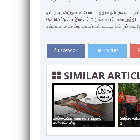
தமிழ் ஈழ விடுதலைப் போராட்டத்தில் தமிழர்கள் யாரும
வெளியிட்டுள்ள இரங்கல் அறிக்கையில் வலியுறுத்தியு
தற்கொலை செய்து கொள்ளக் கூடாது என்றும் வைகோ 
Facebook
Twitter
SIMILAR ARTIC
உண்மையில் 'ஹலால்' என்றால்
பிரித்தானிய
என்னவென்ற...
ந...