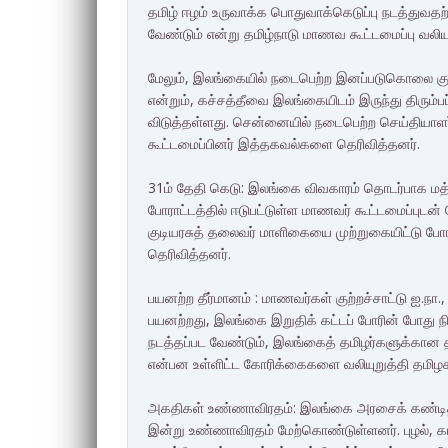
தமிழ் ஈழம் உருவாக்க பொதுவாக்கெடுப்பு நடத்துவத
வேண்டும் என்று தமிழ்நாடு மாணவ கூட்டமைப்பு வலியு
மேலும், இலங்கையில் நடைபெற்ற இனப்படுகொலை குற
என்றும், கச்சத்தீவை இலங்கையிடம் இருந்து திரும்
விடுத்தள்ளது. சென்னையில் நடைபெற்ற செய்தியாளர
கூட்டமைப்பினர் இத்தகவல்களை தெரிவித்தனர்.
31ம் தேதி கெடு: இலங்கை விவகாரம் தொடர்பாக மத்தி
போராட்டத்தில் ஈடுபட்டுள்ள மாணவர் கூட்டமைப்புடன் 
குடியரசுத் தலைவர் மாளிகையை முற்றுகையிட்டு போரா
தெரிவித்தனர்.
பயனற்ற தீர்மானம் : மாணவர்கள் குற்றச்சாட்டு ஐ.நா.,
பயனற்றது, இலங்கை இறுதிக் கட்டப் போரின் போது 
நடத்தப்பட வேண்டும், இலங்கைத் தமிழர்களுக்கான தன
என்பன உள்ளிட்ட கோரிக்கைகளை வலியுறுத்தி தமிழகம
அகதிகள் உண்ணாவிரதம்: இலங்கை அரசைக் கண்டித்
இன்று உண்ணாவிரதம் மேற்கொண்டுள்ளனர். புழல், கா