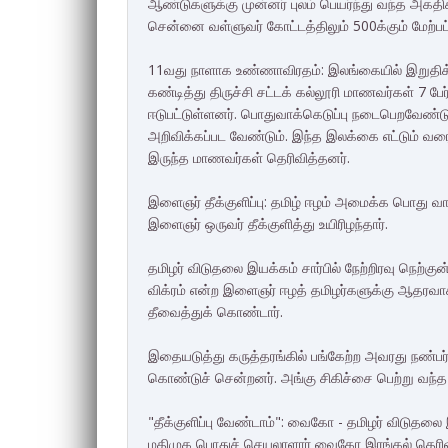
ஆண்டுகளுக்கு முன்னர் புலம் பெயர்ந்து வந்த அகதி
சென்னை வள்ளுவர் கோட்டத்திலும் 500க்கும் மேற்பட
11வது நாளாக உண்ணாவிரதம்: இலங்கையில் இறுதி
கண்டித்து திருச்சி சட்டக் கல்லூரி மாணவர்கள் 7 ப
ஈடுபட்டுள்ளனர். பொதுவாக்கெடுப்பு நடைபெறவேண்ட
அறிவிக்கப்பட வேண்டும். இந்த இலக்கை எட்டும் வர
இருந்த மாணவர்கள் தெரிவித்தனர்.
இளைஞர் தீக்குளிப்பு: தமிழ் ஈழம் அமைக்க பொது வா
இளைஞர் ஒருவர் தீக்குளித்து உயிரிழந்தார்.
தமிழர் விடுதலை இயக்கம் சார்பில் நேற்றிரவு நெற்க
விக்ரம் என்ற இளைஞர் ஈழத் தமிழர்களுக்கு ஆதரவாக 
தீவைத்துக் கொண்டார்.
இதையடுத்து கருத்தரங்கில் பங்கேற்ற அவரது நண்பர
கொண்டுச் சென்றனர். அங்கு சிகிச்சை பெற்று வந்த ந
"தீக்குளிப்பு வேண்டாம்": வைகோ - தமிழர் விடுதலை இ
மதிமுக பொதுச் செயலாளார் வைகோ இரங்கல் தெரிவித