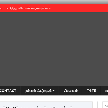
ைவு
»
பிரித்தானியாவில் காருக்குள் சடலம் -தமிழருடையதா ?
»
தியாகதீபம் அன்னை
CONTACT
நம்மவர் நிகழ்வுகள்
விவசாயம்
TGTE
ம