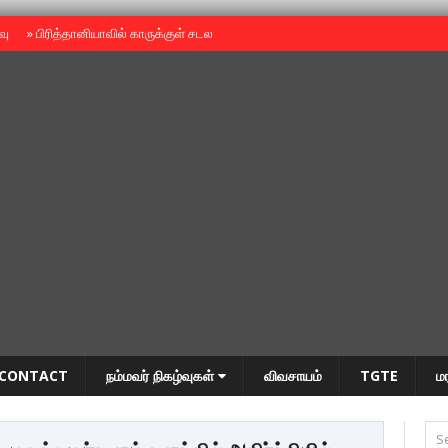
ைவு
»
பிரித்தானியாவில் காருக்குள் சடலம் -தமிழருடையதா ?
»
தியாகதீபம் அன்னை
CONTACT
நம்மவர் நிகழ்வுகள்
விவசாயம்
TGTE
ம