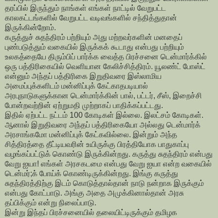
தரப்பில் இருந்தும் நாங்கள் எங்கள் நாட்டில் வேறுபட்ட
காலகட்டங்களில் வேறுபட்ட வடிவங்களில் சந்தித்துதான்
இருக்கின்றோம்.
கருத்துச் சுதந்திரம் பற்றியும் அது மற்றவர்களின் மனதைப்
புண்படுத்தும் வகையில் இருக்கக் கூடாது என்பது பற்றியும்
உலகத்தையே திரும்பிப் பார்க்க வைத்த பிரச்சனை டென்மார்க்கில்
ஒரு பத்திரிகையில் வெளியான கேலிச்சித்திரம். யூலண்ட் போஸ்ட்
என்னும் அந்தப் பத்திரிகை இறுதிவரை இஸ்லாமிய
அமைப்புக்களிடம் மன்னிப்புக் கேட்காதபடியால்
அரபுநாடுகளுக்கான டென்மார்க்கின் பால், பட்டர், சீஸ், இறைச்சி
போன்றவற்றின் ஏற்றுமதி முற்றாகப் பாதிக்கப்பட்டது.
இதில் ஏற்பட்ட நட்டம் 100 கோடிகள் இல்லை. இலட்சம் கோடிகள்.
ஆனால் இறுதிவரை அந்தப் பத்திரிகையோ அல்லது டென்மார்க்
அரசாங்கமோ மன்னிப்புக் கேட்கவில்லை. இன்றும் அந்த
சித்திரத்தை தீட்டியவரின் உயிருக்கு பிரத்தியோக பாதுகாப்பு
வழங்கப்பட்டுக் கொண்டு இருக்கின்றது. கருத்து சுதந்திரம் என்பது
வேறு ஐயா! எங்கள் அரசகடமை என்பது வேறு ஐயா என்ற வகையில்
டென்மர்;க் போய்க் கொண்டிருக்கின்றது. இங்கு கருத்து
சுதந்திரத்திற்கு இடம் கொடுத்தால்தான் நாடு நன்றாக இருக்கும்
என்பது கோட்பாடு. அங்கு அதை அமுக்கினால்தான் அரசு
தப்பிக்கும் என்று நிலைப்பாடு.
இன்று இந்தப் பிரச்சனையில் தலையிட்டிருக்கும் தமிழக