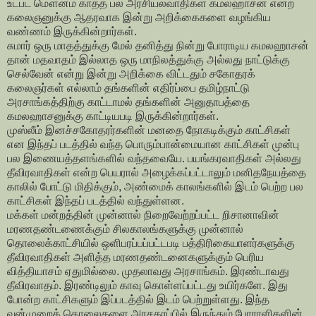
உட்பட மௌனம் காத்த பல அரசியல்வாதிகள் கமலஹாசன் என்ற
கலைஞனுக்கு ஆதரவாக இன்று அறிக்கைகளை வழங்கிய
வண்ணம் இருக்கின்றார்கள்.
சுமார் ஒரு மாதத்துக்கு மேல் தனித்து நின்று போராடிய கமலஹாசன்
தான் மதவாதம் இல்லாத ஒரு மாநிலத்துக்கு அல்லது நாட்டுக்கு
செல்வேன் என்று இன்று அறிக்கை விட்டதும் சகோதரக்
கலைஞர்கள் எல்லாம் தங்களின் எதிர்ப்பை தமிழ்நாட்டு
அரசாங்கத்திற்கு காட்டாமல் தங்களின் அனுதாபத்தை
கமலஹாசனுக்கு காட்டியபடி இருக்கின்றார்கள்.
முஸ்லீம் இனச்சகோதரர்களின் மனதை நோகடிக்கும் காட்சிகள்
என இந்தப் படத்தில் வந்த பொரும்பான்மையான காட்சிகள் முன்பு
பல இணையத்தளங்களில் வந்தவையே. பயங்கரவாதிகள் அல்லது
தீவிரவாதிகள் என்ற பெயரால் அழைக்கப்பட்டாலும் மனிதநேயத்தை
காலில் போட்டு மிதிக்கும், அண்மைக் காலங்களில் இடம் பெற்ற பல
காட்சிகள் இந்தப் படத்தில் வந்துள்ளன.
மக்கள் மன்றத்தின் முன்னால் நிறைவேற்றப்பட்ட றிசானாவின்
மரணதண்டணைக்கும் சிலகாலங்களுக்கு முன்னால்
தொலைக்காட்சியில் ஒளிபரப்பப்பட்டபடி பத்திரிகையாளர்களுக்கு
தீவிரவாதிகள் அளித்த மரணதண்டனைகளுக்கும் பெரிய
வித்தியாசம் ஏதுமில்லை. முதலாவது அரசாங்கம். இரண்டாவது
தீவிரவாதம். இரண்டிலும் காவு கொள்ளப்பட்டது உயிர்களே. இது
போன்ற காட்சிகளும் இப்படத்தில் இடம் பெற்றுள்ளது. இந்த
வன்முறைக் கொலைகளை அரசதரப்பில் இருந்தும் போராளிகளின்