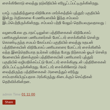
சைக்கிளோடு வைத்து நடுவீதியில் எரியூட்டப்பட்டிருக்கின்றது.
யாழ். பருத்தித்துறை விநியோக மார்க்கத்தில் புத்தூர் பகுதியில்
இன்று அதிகாலை 4 மணியளவில் இந்த சம்பவம்
இடம்பெற்றிருக்கின்றது. சம்பவம் பற்றி மேலும் தெரியவருவதாவது :
வழமைபோல குடாநாட்டிலுள்ள பத்திரிகைகள் விநியோகப்
பணிகளுக்கான பணியாளர்கள் மோட்டார் சைக்கிளில் சென்று
கொண்டிருந்த சமயம் கோப்பாய் பகுதியில் வைத்து உதயன்
பத்திரிகையின் விநியோகப் பணியாளரை மோட்டார் சைக்கிளில்
வந்த இனந்தெரியாத நபர்கள் மறித்த போது நிற்காமல் ஓடிச் சென்ற
வேளையில் தினக்குரல் பத்திரிகையின் பணியாளர் புத்தூர்
பகுதியில் வழிமறிக்கப்பட்டு மோட்டார் சைக்கிளுடன் பத்திரிகைகள்
தீயிடப்பட்டிருக்கின்றது. மோட்டார் சைக்கிளோடு அவர்
வைத்திருந்த பத்திரிகைகள் அனைத்தும் எரிந்து
சாம்பராகியிருப்பதாக அங்கிருந்து கிடைக்கும் செய்திகள்
தெரிவிக்கின்றன.
admin
Time
01:11:00
Share