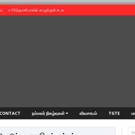
ைவு
»
பிரித்தானியாவில் காருக்குள் சடலம் -தமிழருடையதா ?
»
தியாகதீபம் அன்னை
CONTACT
நம்மவர் நிகழ்வுகள்
விவசாயம்
TGTE
ம