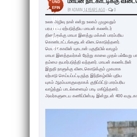
மாயன் நாட்காட்டிக்கு வி
UND
EFIN
BY ADMIN
14 YEARS AGO
-
0
ED
un
உலக அழிவு நாள் என்று உலகம் முழுவதும்
de
பரபரப்பை ஏற்படுத்திய மாயன் கலண்டர்
தினத்துக்கு மாயா இனத்து மக்கள் பாரம்பரிய
fin
கொண்டாட்டங்களுடன் விடைகொடுத்தனர்.
ed
மெக்சிகோவின் யுகடான் பகுதியில் வாழும்
மாயா இனத்தவர்கள் நேற்று காலை முதல் பல்வேறு பா
தம்மை தயார்படுத்தி வந்தனர். மாயன் கலண்டரின்
இறுதி நாளுக்கு விடைகொடுக்கும் முகமாக
ஏற்பாடு செய்யப்பட்டிருந்த இந்நிகழ்வில் புதிய
யுகம் ஆரம்பமாகுவதாகக் குறிப்பிட்டு பாரம்பரிய
வாழ்த்துப் பாடல்களையும் பாடி மகிழ்ந்தனர்.
அவர்களுடைய கணிப்பின்படி இன்றுடன் 400 வருடகால 