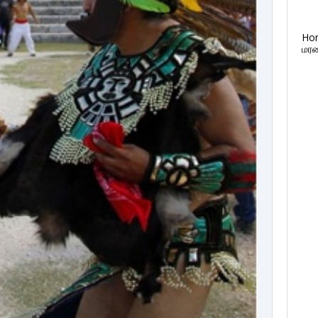
Ho
மரண