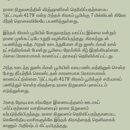
நாஸா நிறுவனத்தின் விஞ்ஞானிகள் தெரிவிப்பதற்கமைய
"டுட்டாடிஸ் 4179' என்ற அந்தக் கிரகம் பூமிக்கு 7 மில்லியன் கிலோ
மீற்றர் தொலைவிலேயே பயணித்துள்ளது.
இந்தக் கிரகம் பூமியில் மோதுவதற்கு வாய்ப்பு இல்லை என்றும்
நாஸா முன்கூட்டியே உறுதி வழங்கியிருந்தது. கிரகத்துடன்
பயணித்து வந்த அதன் உடைந்துபோன சிறு துண்டங்கள் வால்
நட்சத்திரங்கள் போன்று பூமியை நோக்கிக் கீழ் இறங்கியுள்ளன.
அவை பிரகாசமாகக் காணப்பட்டதாகவும் தெரிவிக்கப்பட்டது.
அந்த உடைந்த துண்டங்கள் பூமியின் வாயு மண்டலத்தினுள் சென்ற
போது தீப்பற்றிக் கொண்டதன் காரணமாக பிரகாசமாகக்
காணப்பட்டுள்ளன."டுட்டாடிஸ் 4179' கிரகம் பூமிக்குச் சமீபமாகப்
பணித்துச் சென்ற விதத்தை நாஸா நிறுவனம் புகைப்படம்
எடுத்துள்ளது.
அதை நேரடியாக சர்வதேச இணையத்தளம் ஊடாகப்
பார்ப்பதற்கான வசதிகளையும் நாஸா நிறுவனம்
ஏற்படுத்தியிருந்தது. நாஸா நிறுவனம் தெரிவிப்பதற்குகமைய,
கெனேரிதீவு வாசிகளுக்கே இந்தக் கிரகத்தைத் தெளிவாகக்
காணும் அதிர்ஷ்டம் கிட்டியிருந்தது.